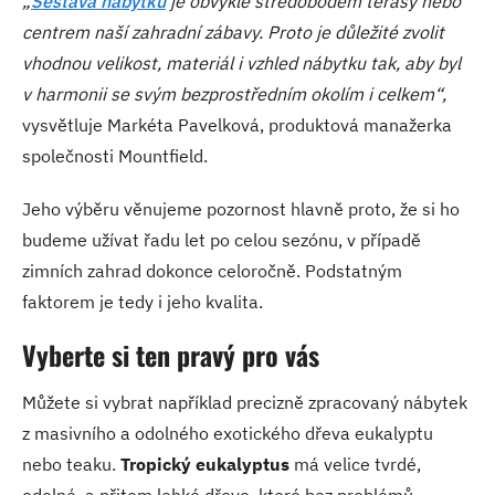
„
Sestava nábytku
je obvykle středobodem terasy nebo
centrem naší zahradní zábavy. Proto je důležité zvolit
vhodnou velikost, materiál i vzhled nábytku tak, aby byl
v harmonii se svým bezprostředním okolím i celkem“,
vysvětluje Markéta Pavelková, produktová manažerka
společnosti Mountfield.
Jeho výběru věnujeme pozornost hlavně proto, že si ho
budeme užívat řadu let po celou sezónu, v případě
zimních zahrad dokonce celoročně. Podstatným
faktorem je tedy i jeho kvalita.
Vyberte si ten pravý pro vás
Můžete si vybrat například precizně zpracovaný nábytek
z masivního a odolného exotického dřeva eukalyptu
nebo teaku.
Tropický eukalyptus
má velice tvrdé,