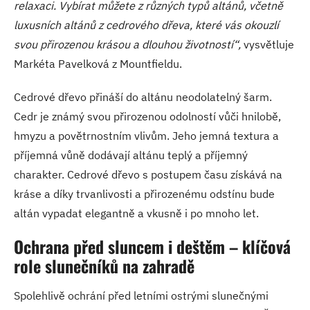
relaxaci. Vybírat můžete z různých typů altánů, včetně
luxusních altánů z cedrového dřeva, které vás okouzlí
svou přirozenou krásou a dlouhou životností“,
vysvětluje
Markéta Pavelková z Mountfieldu.
Cedrové dřevo přináší do altánu neodolatelný šarm.
Cedr je známý svou přirozenou odolností vůči hnilobě,
hmyzu a povětrnostním vlivům. Jeho jemná textura a
příjemná vůně dodávají altánu teplý a příjemný
charakter. Cedrové dřevo s postupem času získává na
kráse a díky trvanlivosti a přirozenému odstínu bude
altán vypadat elegantně a vkusně i po mnoho let.
Ochrana před sluncem i deštěm – klíčová
role slunečníků na zahradě
Spolehlivě ochrání před letními ostrými slunečnými