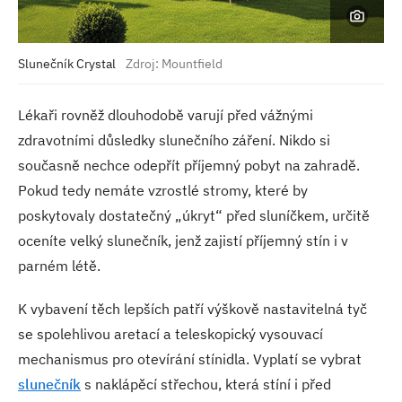
Slunečník Crystal
Zdroj: Mountfield
Lékaři rovněž dlouhodobě varují před vážnými
zdravotními důsledky slunečního záření. Nikdo si
současně nechce odepřít příjemný pobyt na zahradě.
Pokud tedy nemáte vzrostlé stromy, které by
poskytovaly dostatečný „úkryt“ před sluníčkem, určitě
oceníte velký slunečník, jenž zajistí příjemný stín i v
parném létě.
K vybavení těch lepších patří výškově nastavitelná tyč
se spolehlivou aretací a teleskopický vysouvací
mechanismus pro otevírání stínidla. Vyplatí se vybrat
slunečník
s naklápěcí střechou, která stíní i před