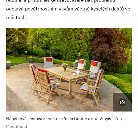
odolné, a přitom lehké dřevo, které bez problémů
odolává povětrnostním vlivům včetně kyselých dešťů ve
městech.
Nábytková sestava z teaku – křesla Gentle a stůl Vegas
Zdroj:
Mountfield