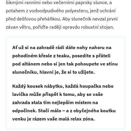
šikmými ranními nebo večerními paprsky slunce, a
potahem z vodoodpudivého polyesteru, jenž ochrání
před dešťovou přeháňkou. Aby slunečník nevzal první
závan větru, pořiďte raději opravdu robustní stojan.
Ať už si na zahradě rádi dáte nohy nahoru na
pohodlném křesle z teaku, posedíte s přáteli
pod altánem nebo si jen tak pohoupete ve stínu
slunečníku, hlavní je, že si to užijete.
Každý kousek nábytku, každá houpačka nebo
lavička může přispět k tomu, aby se vaše
zahrada stala tím nejlepším místem na
odpočinek. Stačí málo – a z obyčejného koutku
venku je rázem vaše malá relax zóna.