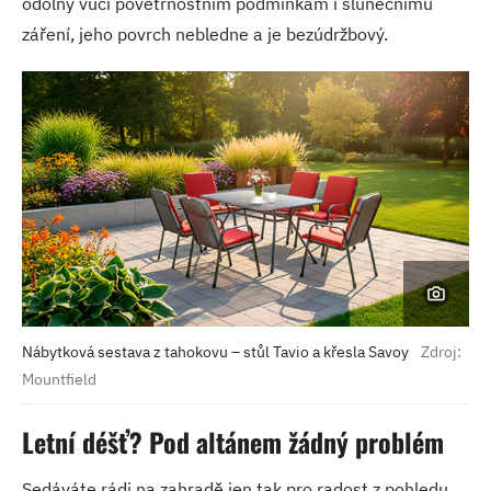
odolný vůči povětrnostním podmínkám i slunečnímu
záření, jeho povrch nebledne a je bezúdržbový.
Nábytková sestava z tahokovu – stůl Tavio a křesla Savoy
Zdroj:
Mountfield
Letní déšť? Pod altánem žádný problém
Sedáváte rádi na zahradě jen tak pro radost z pohledu