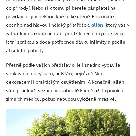
do přírody? Nebo si k tomu přiberete pár přátel na
povídání či jen pěknou knížku ke čtení? Pak určitě
oceníte nad hlavou i nějaký přístřešek,
altán
, který vás v
zahradním zákoutí ochrání před slunečními paprsky či
letní sprškou a dodá potřebnou dávku intimity a pocitu
absolutní pohody.
Přesně podle vašich představ si je i snadno vybavíte
venkovním nábytkem, polštáři, nejrůznějšími
dekoracemi i praktickým osvětlením. A konečně, altán
vám prodlouží sezonu na zahradě klidně až do prvních
zimních měsíců, pokud nebudou vyloženě mrazivé.