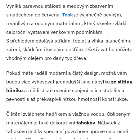
Vyniká barevnou stálostí a medovým zbarvením
s nádechem do červena.
Teak
je výjimečně pevným,
trvanlivým a odolným materiálem, který skvěle zvládá
celoroční vystavení venkovním podmínkám.
S přehledem odolává střídání teplot a vlhka, slunečnímu
záření, škůdcům i kyselým dešťům. Ošetřovat ho můžete
vhodným olejem pro daný typ dřeva.
Pokud máte raději moderní a čistý design, možná vám
budou více vyhovovat jednodušší linie nábytku
ze slitiny
hliníku
a mědi. Jistě oceníte spojení jejich stability a
pevnosti s až překvapivě nízkou hmotností konstrukce.
Čištění zvládnete hadříkem a vlažnou vodou. Oblíbeným
materiálem je také dekorativní
tahokov
. Nábytek z
tahokovu je díky speciální povrchové úpravě celoročně