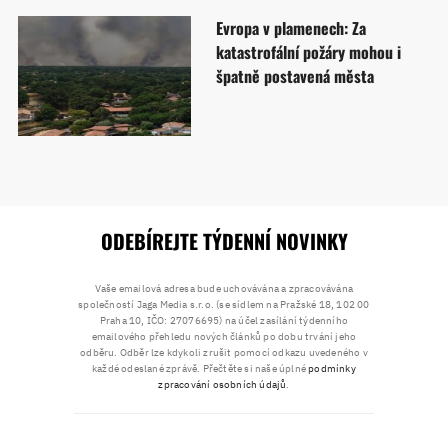
Evropa v plamenech: Za
katastrofální požáry mohou i
špatně postavená města
ODEBÍREJTE TÝDENNÍ NOVINKY
Vaše emailová adresa bude uchovávána a zpracovávána
společností Jaga Media s.r.o. (se sídlem na Pražské 18, 102 00
Praha 10, IČO: 27076695) na účel zasílání týdenního
emailového přehledu nových článků po dobu trvání jeho
odběru. Odběr lze kdykoli zrušit pomocí odkazu uvedeného v
každé odeslané zprávě. Přečtěte si naše úplné
podmínky
zpracování osobních údajů
.