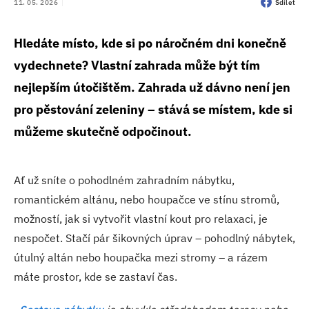
11. 05. 2026
Sdílet
Hledáte místo, kde si po náročném dni konečně
vydechnete? Vlastní zahrada může být tím
nejlepším útočištěm. Zahrada už dávno není jen
pro pěstování zeleniny – stává se místem, kde si
můžeme skutečně odpočinout.
Ať už sníte o pohodlném zahradním nábytku,
romantickém altánu, nebo houpačce ve stínu stromů,
možností, jak si vytvořit vlastní kout pro relaxaci, je
nespočet. Stačí pár šikovných úprav – pohodlný nábytek,
útulný altán nebo houpačka mezi stromy – a rázem
máte prostor, kde se zastaví čas.