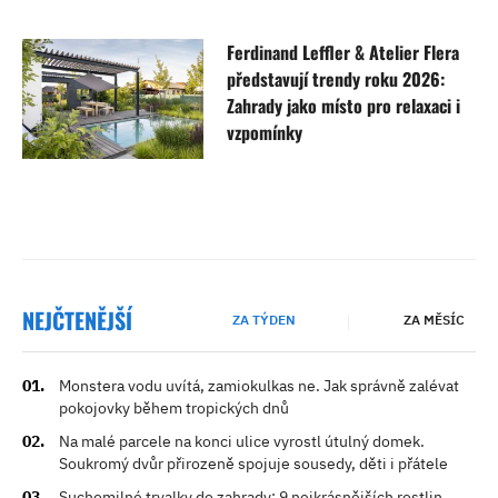
Ferdinand Leffler & Atelier Flera
představují trendy roku 2026:
Zahrady jako místo pro relaxaci i
vzpomínky
NEJČTENĚJŠÍ
ZA TÝDEN
ZA MĚSÍC
Monstera vodu uvítá, zamiokulkas ne. Jak správně zalévat
pokojovky během tropických dnů
Na malé parcele na konci ulice vyrostl útulný domek.
Soukromý dvůr přirozeně spojuje sousedy, děti i přátele
Suchomilné trvalky do zahrady: 9 nejkrásnějších rostlin,