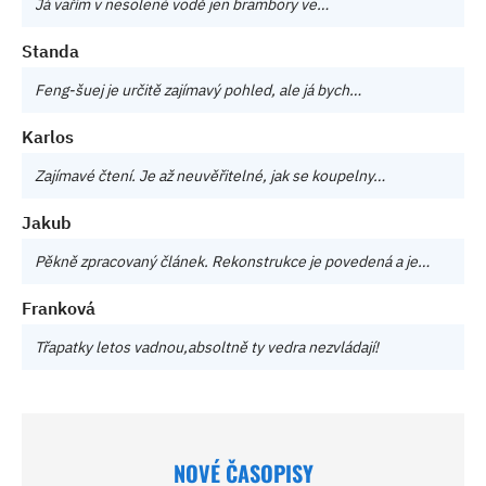
Já vařím v nesolené vodě jen brambory ve…
Standa
Feng-šuej je určitě zajímavý pohled, ale já bych…
Karlos
Zajímavé čtení. Je až neuvěřitelné, jak se koupelny…
Jakub
Pěkně zpracovaný článek. Rekonstrukce je povedená a je…
Franková
Třapatky letos vadnou,absoltně ty vedra nezvládají!
NOVÉ ČASOPISY