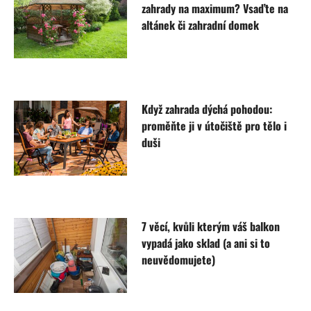
zahrady na maximum? Vsaďte na
altánek či zahradní domek
Když zahrada dýchá pohodou:
proměňte ji v útočiště pro tělo i
duši
7 věcí, kvůli kterým váš balkon
vypadá jako sklad (a ani si to
neuvědomujete)