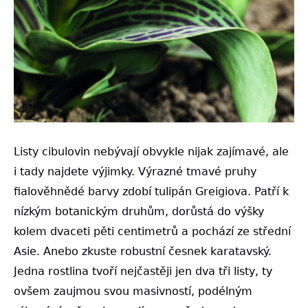
Listy cibulovin nebývají obvykle nijak zajímavé, ale
i tady najdete výjimky. Výrazné tmavé pruhy
fialověhnědé barvy zdobí tulipán Greigiova. Patří k
nízkým botanickým druhům, dorůstá do výšky
kolem dvaceti pěti centimetrů a pochází ze střední
Asie. Anebo zkuste robustní česnek karatavský.
Jedna rostlina tvoří nejčastěji jen dva tři listy, ty
ovšem zaujmou svou masivností, podélným