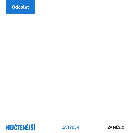
Odeslat
NEJČTENĚJŠÍ
ZA TÝDEN
ZA MĚSÍC