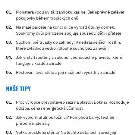
Monstera vodu uvítá, zamiokulkas ne. Jak správně zalévat
pokojovky během tropických dnů
Na malé parcele na konci ulice vyrostl útulný domek.
Soukromý dvůr přirozeně spojuje sousedy, děti i přátele
Suchomilné trvalky do zahrady: 9 nejkrásnějších rostlin,
které zvládnou vedro i dlouhé sucho bez zalévání
Jak vrstvit rostliny v záhonu: Jednoduché pravidlo, které
funguje v každé zahradě
Pěstování levandule a její možnosti využití v zahradě
NAŠE TIPY
Proč výrobce dřevostaveb sází na plastová okna? Rozhoduje
údržba, cena i energetická účinnost
Jak vytvořit útulnou ložnici? Pomohou barvy, textilie i
přírodní materiály
Velká prosklená stěna? Na těchto detailech závisí její