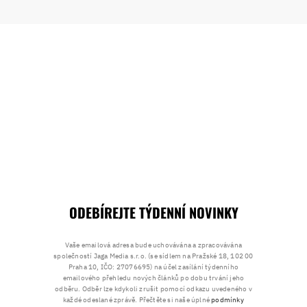
ODEBÍREJTE TÝDENNÍ NOVINKY
Vaše emailová adresa bude uchovávána a zpracovávána
společností Jaga Media s.r.o. (se sídlem na Pražské 18, 102 00
Praha 10, IČO: 27076695) na účel zasílání týdenního
emailového přehledu nových článků po dobu trvání jeho
odběru. Odběr lze kdykoli zrušit pomocí odkazu uvedeného v
každé odeslané zprávě. Přečtěte si naše úplné
podmínky