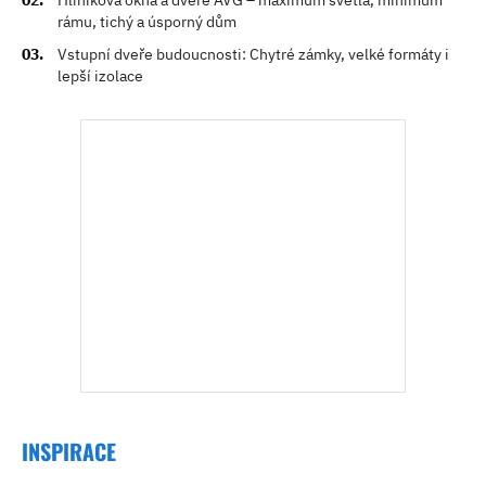
Hliníková okna a dveře AVG – maximum světla, minimum
rámu, tichý a úsporný dům
Vstupní dveře budoucnosti: Chytré zámky, velké formáty i
lepší izolace
INSPIRACE