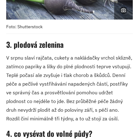
Foto: Shutterstock
3. plodová zelenina
V srpnu slaví rajčata, cukety a nakládačky vrchol sklizně,
zatímco papriky a lilky do plné plodnosti teprve vstupují.
Teplé počasí ale zvyšuje i tlak chorob a škůdců. Denní
péče a pečlivé vystřihávání napadených částí, postřiky
ve správný čas a prosvětlování pomohou udržet
plodnost co nejdéle to jde. Bez průběžné péče žádný
druh nevydrží plodit až do poloviny září, s péčí ano.
Rozdíl činí minimálně tři týdny, a to už stojí za úsilí.
4. co vysévat do volné půdy?