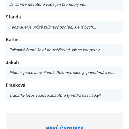
Já vařím v nesolené vodě jen brambory ve…
Standa
Feng-šuej je určitě zajímavý pohled, ale já bych…
Karlos
Zajímavé čtení. Je až neuvěřitelné, jak se koupelny…
Jakub
Pěkně zpracovaný článek. Rekonstrukce je povedená a je…
Franková
Třapatky letos vadnou,absoltně ty vedra nezvládají!
NOVÉ ČASOPISY