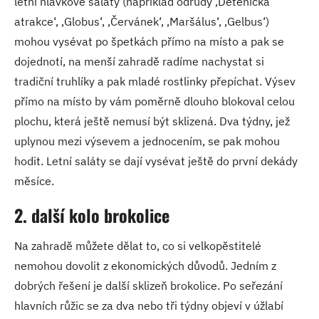
letní hlávkové saláty (například odrůdy ‚Dětenická
atrakce‘, ‚Globus‘, ‚Červánek‘, ‚Maršálus‘, ‚Gelbus‘)
mohou vysévat po špetkách přímo na místo a pak se
dojednotí, na menší zahradě radíme nachystat si
tradiční truhlíky a pak mladé rostlinky přepíchat. Výsev
přímo na místo by vám poměrně dlouho blokoval celou
plochu, která ještě nemusí být sklizená. Dva týdny, jež
uplynou mezi výsevem a jednocením, se pak mohou
hodit. Letní saláty se dají vysévat ještě do první dekády
měsíce.
2. další kolo brokolice
Na zahradě můžete dělat to, co si velkopěstitelé
nemohou dovolit z ekonomických důvodů. Jedním z
dobrých řešení je další sklizeň brokolice. Po seřezání
hlavních růžic se za dva nebo tři týdny objeví v úžlabí