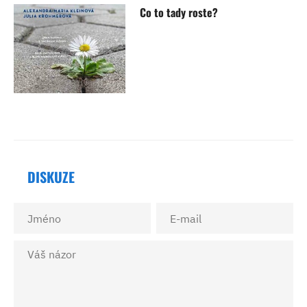
Co to tady roste?
DISKUZE