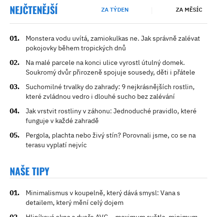
NEJČTENĚJŠÍ
ZA TÝDEN
ZA MĚSÍC
Monstera vodu uvítá, zamiokulkas ne. Jak správně zalévat
pokojovky během tropických dnů
Na malé parcele na konci ulice vyrostl útulný domek.
Soukromý dvůr přirozeně spojuje sousedy, děti i přátele
Suchomilné trvalky do zahrady: 9 nejkrásnějších rostlin,
které zvládnou vedro i dlouhé sucho bez zalévání
Jak vrstvit rostliny v záhonu: Jednoduché pravidlo, které
funguje v každé zahradě
Pergola, plachta nebo živý stín? Porovnali jsme, co se na
terasu vyplatí nejvíc
NAŠE TIPY
Minimalismus v koupelně, který dává smysl: Vana s
detailem, který mění celý dojem