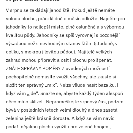
V srpnu se zakládají jahodiště. Pokud ještě nemáte
volnou plochu, práci klidně o měsíc odložte. Najděte pro
jahodníky to nejlepší místo, plně osluněné a s výbornou
kvalitou půdy. Jahodníky se spíš vyrovnají s pozdnější
výsadbou než s nevhodným stanovištěm (studené, v
dolíku, s mokrou jílovitou půdou). Majitelé velkých
zahrad mohou připravit a osít i plochu pro špenát.
ZNÁTE SPRÁVNÝ POMĚR? Z uvedených možností
pochopitelně nemusíte využít všechny, ale zkuste si
složit ten správný „mix“. Nelze všude nasít bazalku, i
když vám „jde“. Snažte se, abyste každý týden alespoň
něco málo sklízeli. Nepromeškejte srpnový čas, podzim
bývá v posledních letech velmi dlouhý a dnes zasetá
zelenina ještě krásně doroste. A když se vám navíc
podaří nějakou plochu využít i pro zelené hnojení,