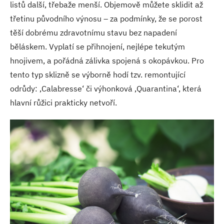
listů další, třebaže menší. Objemově můžete sklidit až
třetinu původního výnosu – za podmínky, že se porost
těší dobrému zdravotnímu stavu bez napadení
běláskem. Vyplatí se přihnojení, nejlépe tekutým
hnojivem, a pořádná zálivka spojená s okopávkou. Pro
tento typ sklizně se výborně hodí tzv. remontující
odrůdy: ‚Calabresse‘ či výhonková ‚Quarantina‘, která
hlavní růžici prakticky netvoří.