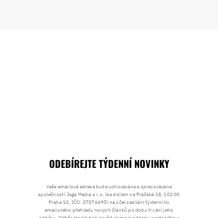
ODEBÍREJTE TÝDENNÍ NOVINKY
Vaše emailová adresa bude uchovávána a zpracovávána
společností Jaga Media s.r.o. (se sídlem na Pražské 18, 102 00
Praha 10, IČO: 27076695) na účel zasílání týdenního
emailového přehledu nových článků po dobu trvání jeho
odběru. Odběr lze kdykoli zrušit pomocí odkazu uvedeného v