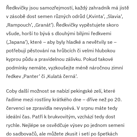
Ředkvičky jsou samozřejmostí, každý zahradník má jistě
v zásobě dost semen různých odrůd (‚Kvinta‘, ‚Slavia‘,
‚Rampouch‘, ‚Granát‘). Ředkvičky vypěstujete skoro
všude, horší to bývá s dlouhými bílými ředkvemi
(‚Japana‘), které – aby byly hladké a nevětvily se –
potřebují pěstování na hrůbcích či velmi hlubokou
kyprou půdu a pravidelnou zálivku. Pokud takové
podmínky nemáte, vyzkoušejte méně náročnou zimní
ředkev ‚Panter‘ či ‚Kulatá černá‘.
Coby další možnost se nabízí pekingské zelí, které
řadíme mezi rostliny krátkého dne – dříve než po 20.
červenci se zpravidla nevysévá. V srpnu máte tedy
ideální čas. Patří k brukvovitým, vzchází tedy dost
rychle. Nejlépe se osvědčuje výsev po jednom semeni
do sadbovačů, ale můžete zkusit i setí po špetkách