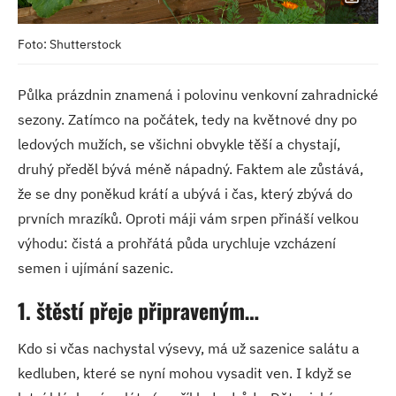
Foto: Shutterstock
Půlka prázdnin znamená i polovinu venkovní zahradnické
sezony. Zatímco na počátek, tedy na květnové dny po
ledových mužích, se všichni obvykle těší a chystají,
druhý předěl bývá méně nápadný. Faktem ale zůstává,
že se dny poněkud krátí a ubývá i čas, který zbývá do
prvních mrazíků. Oproti máji vám srpen přináší velkou
výhodu: čistá a prohřátá půda urychluje vzcházení
semen i ujímání sazenic.
1. štěstí přeje připraveným…
Kdo si včas nachystal výsevy, má už sazenice salátu a
kedluben, které se nyní mohou vysadit ven. I když se