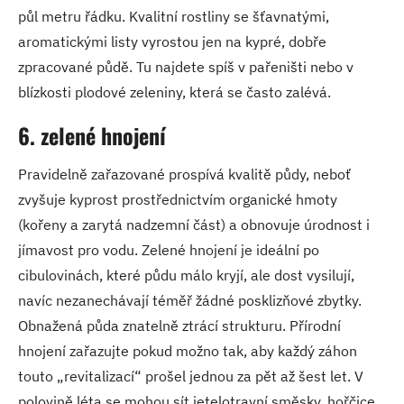
půl metru řádku. Kvalitní rostliny se šťavnatými,
aromatickými listy vyrostou jen na kypré, dobře
zpracované půdě. Tu najdete spíš v pařeništi nebo v
blízkosti plodové zeleniny, která se často zalévá.
6. zelené hnojení
Pravidelně zařazované prospívá kvalitě půdy, neboť
zvyšuje kyprost prostřednictvím organické hmoty
(kořeny a zarytá nadzemní část) a obnovuje úrodnost i
jímavost pro vodu. Zelené hnojení je ideální po
cibulovinách, které půdu málo kryjí, ale dost vysilují,
navíc nezanechávají téměř žádné posklizňové zbytky.
Obnažená půda znatelně ztrácí strukturu. Přírodní
hnojení zařazujte pokud možno tak, aby každý záhon
touto „revitalizací“ prošel jednou za pět až šest let. V
polovině léta se mohou sít jetelotravní směsky, hořčice