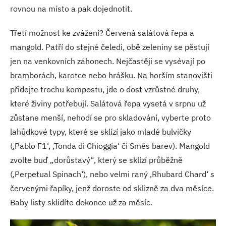
rovnou na místo a pak dojednotit.
Třetí možnost ke zvážení? Červená salátová řepa a
mangold. Patří do stejné čeledi, obě zeleniny se pěstují
jen na venkovních záhonech. Nejčastěji se vysévají po
bramborách, karotce nebo hrášku. Na horším stanovišti
přidejte trochu kompostu, jde o dost vzrůstné druhy,
které živiny potřebují. Salátová řepa vysetá v srpnu už
zůstane menší, nehodí se pro skladování, vyberte proto
lahůdkové typy, které se sklízí jako mladé bulvičky
(‚Pablo F1‘, ‚Tonda di Chioggia‘ či Směs barev). Mangold
zvolte buď „dorůstavý“, který se sklízí průběžně
(‚Perpetual Spinach‘), nebo velmi raný ‚Rhubard Chard‘ s
červenými řapíky, jenž doroste od sklizně za dva měsíce.
Baby listy sklidíte dokonce už za měsíc.