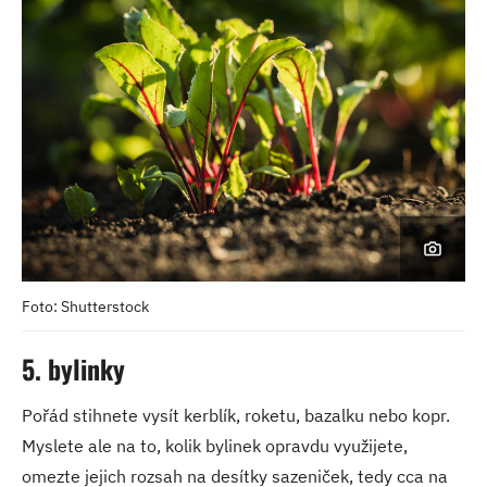
Foto: Shutterstock
5. bylinky
Pořád stihnete vysít kerblík, roketu, bazalku nebo kopr.
Myslete ale na to, kolik bylinek opravdu využijete,
omezte jejich rozsah na desítky sazeniček, tedy cca na