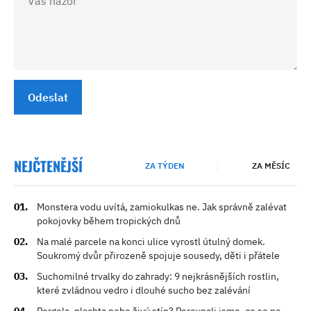
Odeslat
NEJČTENĚJŠÍ
ZA TÝDEN
ZA MĚSÍC
Monstera vodu uvítá, zamiokulkas ne. Jak správně zalévat
pokojovky během tropických dnů
Na malé parcele na konci ulice vyrostl útulný domek.
Soukromý dvůr přirozeně spojuje sousedy, děti i přátele
Suchomilné trvalky do zahrady: 9 nejkrásnějších rostlin,
které zvládnou vedro i dlouhé sucho bez zalévání
Pergola, plachta nebo živý stín? Porovnali jsme, co se na