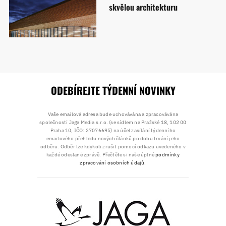
skvělou architekturu
ODEBÍREJTE TÝDENNÍ NOVINKY
Vaše emailová adresa bude uchovávána a zpracovávána
společností Jaga Media s.r.o. (se sídlem na Pražské 18, 102 00
Praha 10, IČO: 27076695) na účel zasílání týdenního
emailového přehledu nových článků po dobu trvání jeho
odběru. Odběr lze kdykoli zrušit pomocí odkazu uvedeného v
každé odeslané zprávě. Přečtěte si naše úplné
podmínky
zpracování osobních údajů
.