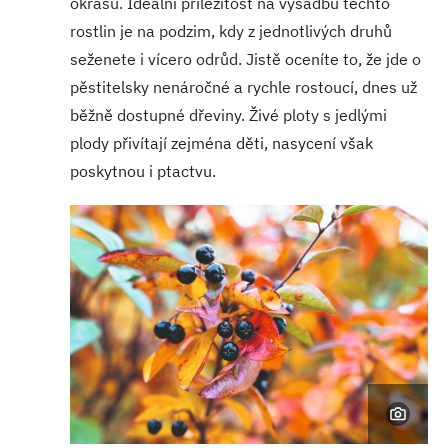
okrasu. Ideální příležitost na výsadbu těchto
rostlin je na podzim, kdy z jednotlivých druhů
seženete i vícero odrůd. Jistě oceníte to, že jde o
pěstitelsky nenáročné a rychle rostoucí, dnes už
běžně dostupné dřeviny. Živé ploty s jedlými
plody přivítají zejména děti, nasycení však
poskytnou i ptactvu.