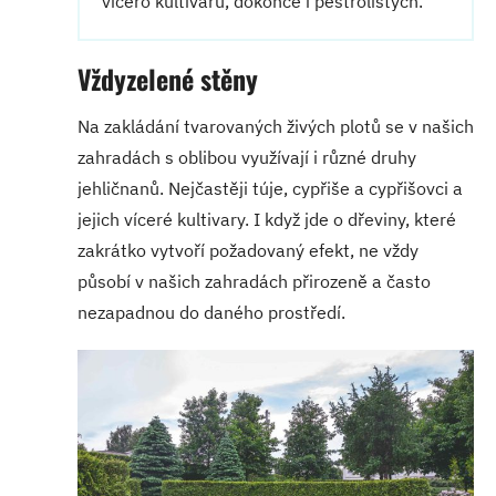
vícero kultivarů, dokonce i pestrolistých.
Vždyzelené stěny
Na zakládání tvarovaných živých plotů se v našich
zahradách s oblibou využívají i různé druhy
jehličnanů. Nejčastěji túje, cypřiše a cypřišovci a
jejich víceré kultivary. I když jde o dřeviny, které
zakrátko vytvoří požadovaný efekt, ne vždy
působí v našich zahradách přirozeně a často
nezapadnou do daného prostředí.