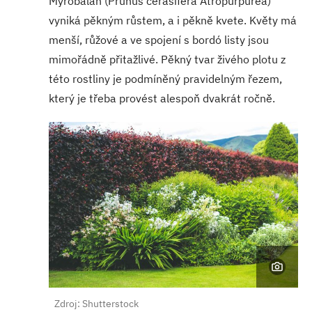
Myrobalán (Prunus cerasifera Atropurpurea)
vyniká pěkným růstem, a i pěkně kvete. Květy má
menší, růžové a ve spojení s bordó listy jsou
mimořádně přitažlivé. Pěkný tvar živého plotu z
této rostliny je podmíněný pravidelným řezem,
který je třeba provést alespoň dvakrát ročně.
Zdroj: Shutterstock