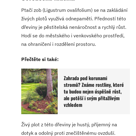
Ptačí zob (Ligustrum ovalifolium) se na zakládání
živých plotů využívá odnepaměti. Předností této
dřeviny je pěstitelská nenáročnost a rychlý růst.
Hodí se do městského i venkovského prostředí,
na ohraničení i rozdělení prostoru.
Přečtěte si také:
Zahrada pod korunami
stromů? Známe rostliny, které
tu budou nejen úspěšně růst,
ale potěší i svým přitažlivým
vzhledem
Živý plot z této dřeviny je hustý, příjemný na
dotyk a odolný proti znečištěnému ovzduší.