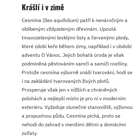
Krášlí i v zimě
Cesmína (Ilex aquifolium) patří k nenáročným a
oblíbeným vždyzeleným dřevinám. Upoutá
tmavozelenými lesklými listy a červenými plody,
které zdobí keře během zimy, například i v období
adventu či Vánoc. Jejich bohatá úroda je však
podmíněná pěstováním samčí a samičí rostliny.
Protože cesmína výborně snáší tvarování, hodí se
i na zakládání tvarovaných živých plotů.
Prosperuje však jen v nižších a chráněných
polohách a nejlepší místo je pro ni v moderním
exteriéru. Vyžaduje slunečné stanoviště, výživnou
a propustnou půdu. Cesmína píchá, proto se
nehodí do zahrad s menšími dětmi a domácími
zvířaty.