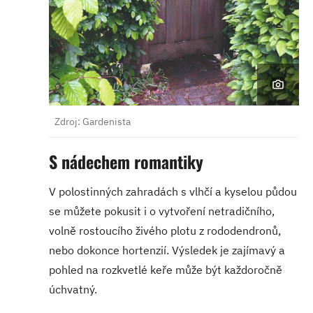
Zdroj: Gardenista
S nádechem romantiky
V polostinných zahradách s vlhčí a kyselou půdou
se můžete pokusit i o vytvoření netradičního,
volně rostoucího živého plotu z rododendronů,
nebo dokonce hortenzií. Výsledek je zajímavý a
pohled na rozkvetlé keře může být každoročně
úchvatný.