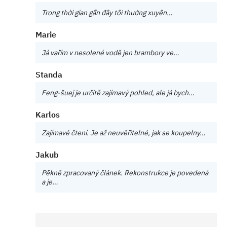
Trong thời gian gần đây tôi thường xuyên…
Marie
Já vařím v nesolené vodě jen brambory ve…
Standa
Feng-šuej je určitě zajímavý pohled, ale já bych…
Karlos
Zajímavé čtení. Je až neuvěřitelné, jak se koupelny…
Jakub
Pěkně zpracovaný článek. Rekonstrukce je povedená
a je…