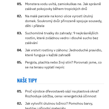
Monstera vodu uvítá, zamiokulkas ne. Jak správně
zalévat pokojovky během tropických dnů
Na malé parcele na konci ulice vyrostl útulný
domek. Soukromý dvůr přirozeně spojuje sousedy,
děti i přátele
Suchomilné trvalky do zahrady: 9 nejkrásnějších
rostlin, které zvládnou vedro i dlouhé sucho bez
zalévání
Jak vrstvit rostliny v záhonu: Jednoduché pravidlo,
které funguje v každé zahradě
Pergola, plachta nebo živý stín? Porovnali jsme, co
se na terasu vyplatí nejvíc
NAŠE TIPY
Proč výrobce dřevostaveb sází na plastová okna?
Rozhoduje údržba, cena i energetická účinnost
Jak vytvořit útulnou ložnici? Pomohou barvy,
textilie i přírodní materiály