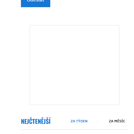
NEJČTENĚJŠÍ
ZA TÝDEN
ZA MĚSÍC