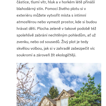
částice, tlumí vítr, hluk a v horkém létě přináší
blahodárný stín. Pomocí živého plotu si v
exteriéru můžete vytvořit místa s intimní
atmosférou nebo vymezit prostor, kde si budou
hrávat děti. Plocha zeleně v takové podobě též
spolehlivě zabrání nechtěným pohledům, ať už
zvenku, nebo od sousedů. Živý plot je tedy
skvělou volbou, jak si v zahradě zabezpečit víc
soukromí a zároveň žít ekologičtěji.