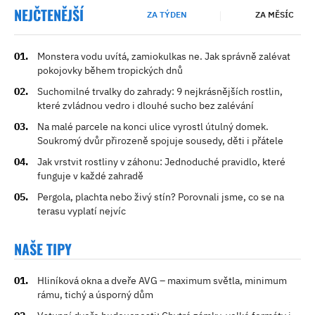
NEJČTENĚJŠÍ
ZA TÝDEN
ZA MĚSÍC
Monstera vodu uvítá, zamiokulkas ne. Jak správně zalévat
pokojovky během tropických dnů
Suchomilné trvalky do zahrady: 9 nejkrásnějších rostlin,
které zvládnou vedro i dlouhé sucho bez zalévání
Na malé parcele na konci ulice vyrostl útulný domek.
Soukromý dvůr přirozeně spojuje sousedy, děti i přátele
Jak vrstvit rostliny v záhonu: Jednoduché pravidlo, které
funguje v každé zahradě
Pergola, plachta nebo živý stín? Porovnali jsme, co se na
terasu vyplatí nejvíc
NAŠE TIPY
Hliníková okna a dveře AVG – maximum světla, minimum
rámu, tichý a úsporný dům