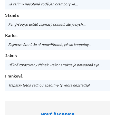
Já vařím v nesolené vodě jen brambory ve…
Standa
Feng-šuej je určitě zajímavý pohled, ale já bych…
Karlos
Zajímavé čtení. Je až neuvěřitelné, jak se koupelny…
Jakub
Pěkně zpracovaný článek. Rekonstrukce je povedená a je…
Franková
Třapatky letos vadnou,absoltně ty vedra nezvládají!
NOVÉ ČASOPISY