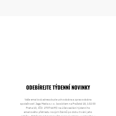
ODEBÍREJTE TÝDENNÍ NOVINKY
Vaše emailová adresa bude uchovávána a zpracovávána
společností Jaga Media s.r.o. (se sídlem na Pražské 18, 102 00
Praha 10, IČO: 27076695) na účel zasílání týdenního
emailového přehledu nových článků po dobu trvání jeho