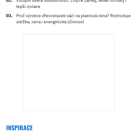
Vstupní dveře budoucnosti: Chytré zámky, velké formáty i
lepší izolace
Proč výrobce dřevostaveb sází na plastová okna? Rozhoduje
údržba, cena i energetická účinnost
INSPIRACE