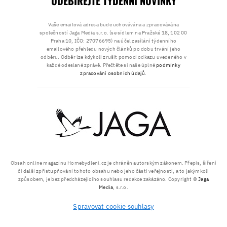
ODEBÍREJTE TÝDENNÍ NOVINKY
Vaše emailová adresa bude uchovávána a zpracovávána
společností Jaga Media s.r.o. (se sídlem na Pražské 18, 102 00
Praha 10, IČO: 27076695) na účel zasílání týdenního
emailového přehledu nových článků po dobu trvání jeho
odběru. Odběr lze kdykoli zrušit pomocí odkazu uvedeného v
každé odeslané zprávě. Přečtěte si naše úplné
podmínky
zpracování osobních údajů
.
Obsah online magazínu Homebydleni.cz je chráněn autorským zákonem. Přepis, šíření
či další zpřístupňování tohoto obsahu nebo jeho části veřejnosti, a to jakýmkoli
způsobem, je bez předcházejícího souhlasu redakce zakázáno. Copyright ©
Jaga
Media
, s.r.o.
Spravovat cookie souhlasy