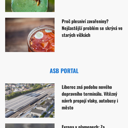
Proč plesniví zavařeniny?
Nejčastější problém se skrývá ve
starých víčkách
ASB PORTAL
Liberec zná podobu nového
dopravního terminálu. Vítězný
návrh propojí vlaky, autobusy i
město
Evropa v plamenech: Za