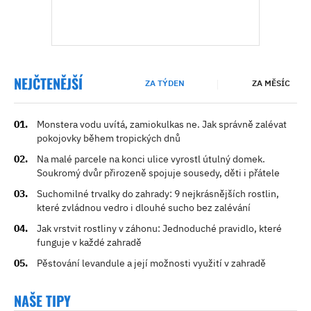
NEJČTENĚJŠÍ
ZA TÝDEN
ZA MĚSÍC
Monstera vodu uvítá, zamiokulkas ne. Jak správně zalévat
pokojovky během tropických dnů
Na malé parcele na konci ulice vyrostl útulný domek.
Soukromý dvůr přirozeně spojuje sousedy, děti i přátele
Suchomilné trvalky do zahrady: 9 nejkrásnějších rostlin,
které zvládnou vedro i dlouhé sucho bez zalévání
Jak vrstvit rostliny v záhonu: Jednoduché pravidlo, které
funguje v každé zahradě
Pěstování levandule a její možnosti využití v zahradě
NAŠE TIPY