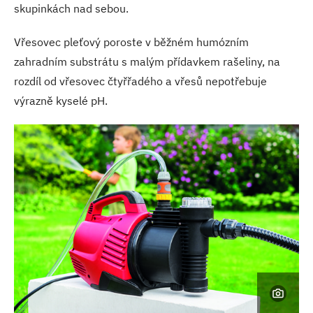
skupinkách nad sebou.
Vřesovec pleťový poroste v běžném humózním
zahradním substrátu s malým přídavkem rašeliny, na
rozdíl od vřesovec čtyřřadého a vřesů nepotřebuje
výrazně kyselé pH.