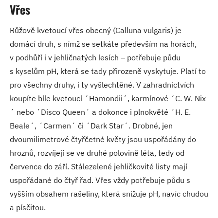
Vřes
Růžově kvetoucí vřes obecný (Calluna vulgaris) je
domácí druh, s nímž se setkáte především na horách,
v podhůří i v jehličnatých lesích – potřebuje půdu
s kyselům pH, která se tady přirozeně vyskytuje. Platí to
pro všechny druhy, i ty vyšlechtěné. V zahradnictvích
koupíte bíle kvetoucí ´Hamondii´, karmínové ´C. W. Nix
´ nebo ´Disco Queen´ a dokonce i plnokvěté ´H. E.
Beale´, ´Carmen´ či ´Dark Star´. Drobné, jen
dvoumilimetrové čtyřčetné květy jsou uspořádány do
hroznů, rozvíjejí se ve druhé polovině léta, tedy od
července do září. Stálezelené jehličkovité listy mají
uspořádané do čtyř řad. Vřes vždy potřebuje půdu s
vyšším obsahem rašeliny, která snižuje pH, navíc chudou
a písčitou.