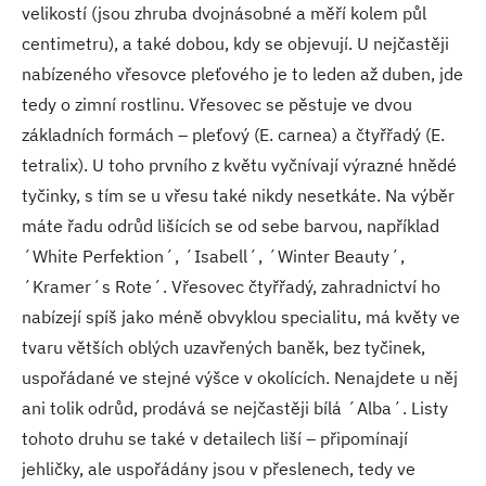
velikostí (jsou zhruba dvojnásobné a měří kolem půl
centimetru), a také dobou, kdy se objevují. U nejčastěji
nabízeného vřesovce pleťového je to leden až duben, jde
tedy o zimní rostlinu. Vřesovec se pěstuje ve dvou
základních formách – pleťový (E. carnea) a čtyřřadý (E.
tetralix). U toho prvního z květu vyčnívají výrazné hnědé
tyčinky, s tím se u vřesu také nikdy nesetkáte. Na výběr
máte řadu odrůd lišících se od sebe barvou, například
´White Perfektion´, ´Isabell´, ´Winter Beauty´,
´Kramer´s Rote´. Vřesovec čtyřřadý, zahradnictví ho
nabízejí spíš jako méně obvyklou specialitu, má květy ve
tvaru větších oblých uzavřených baněk, bez tyčinek,
uspořádané ve stejné výšce v okolících. Nenajdete u něj
ani tolik odrůd, prodává se nejčastěji bílá ´Alba´. Listy
tohoto druhu se také v detailech liší – připomínají
jehličky, ale uspořádány jsou v přeslenech, tedy ve