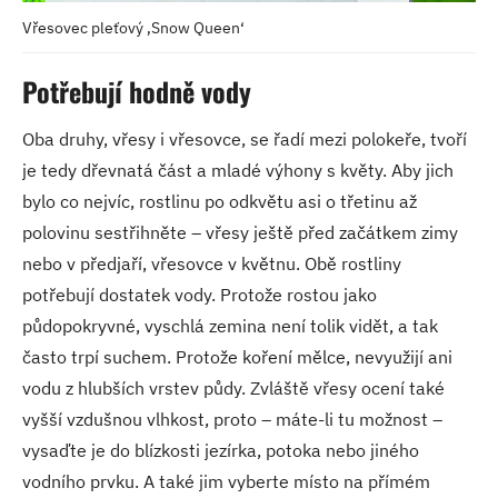
Vřesovec pleťový ‚Snow Queen‘
Potřebují hodně vody
Oba druhy, vřesy i vřesovce, se řadí mezi polokeře, tvoří
je tedy dřevnatá část a mladé výhony s květy. Aby jich
bylo co nejvíc, rostlinu po odkvětu asi o třetinu až
polovinu sestřihněte – vřesy ještě před začátkem zimy
nebo v předjaří, vřesovce v květnu. Obě rostliny
potřebují dostatek vody. Protože rostou jako
půdopokryvné, vyschlá zemina není tolik vidět, a tak
často trpí suchem. Protože koření mělce, nevyužijí ani
vodu z hlubších vrstev půdy. Zvláště vřesy ocení také
vyšší vzdušnou vlhkost, proto – máte-li tu možnost –
vysaďte je do blízkosti jezírka, potoka nebo jiného
vodního prvku. A také jim vyberte místo na přímém