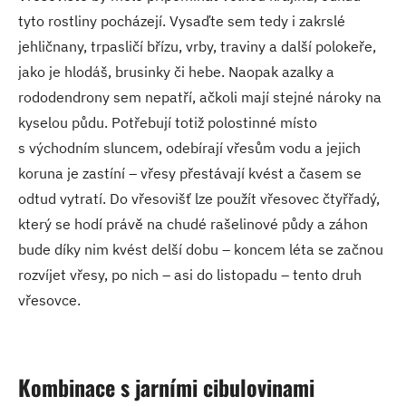
tyto rostliny pocházejí. Vysaďte sem tedy i zakrslé
jehličnany, trpasličí břízu, vrby, traviny a další polokeře,
jako je hlodáš, brusinky či hebe. Naopak azalky a
rododendrony sem nepatří, ačkoli mají stejné nároky na
kyselou půdu. Potřebují totiž polostinné místo
s východním sluncem, odebírají vřesům vodu a jejich
koruna je zastíní – vřesy přestávají kvést a časem se
odtud vytratí. Do vřesovišť lze použít vřesovec čtyřřadý,
který se hodí právě na chudé rašelinové půdy a záhon
bude díky nim kvést delší dobu – koncem léta se začnou
rozvíjet vřesy, po nich – asi do listopadu – tento druh
vřesovce.
Kombinace s jarními cibulovinami