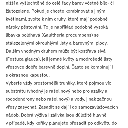
nižší a vyšlechtěné do celé řady barev včetně bílo- či
žlutozelené. Pokud je chcete kombinovat s jinými
květinami, zvolte k nim druhy, které mají podobné
nároky pěstování. To je například podobně vysoká
libavka poléhavá (Gaultheria procumbens) se
stálezelenými okrouhlými listy a barevnými plody.
Dalším vhodným druhem může být kostřava sivá
(Festuca glauca), její jemné květy a modrošedé listy
vřesovce dobře barevně doplní. Často se kombinují i
s okrasnou kapustou.
Vyberte vždy prostornější truhlíky, které pojmou víc
substrátu (vhodný je rašelinový nebo pro azalky a
rododendrony nebo rašelinový) a vody, jinak začnou
vřesy zasychat. Zasadit se dají i do samozavlažovacích
nádob. Dobrá výživa i zálivka jsou důležité hlavně
v případě, kdy keříky plánujete přesadit po odkvětu do