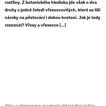
rostliny. Z botanického hlediska jde však o dva
druhy z jedné čeledi vřesovcovitých, které se liší
nároky na pěstování i dobou kvetení. Jak je tedy
rozeznat? Vřesy a vřesovce […]
Vřesy a vřesovce jsou pro mnoho lidí totožné rostliny.