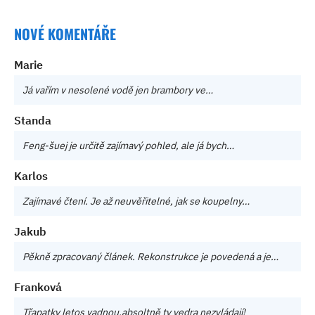
NOVÉ KOMENTÁŘE
Marie
Já vařím v nesolené vodě jen brambory ve…
Standa
Feng-šuej je určitě zajímavý pohled, ale já bych…
Karlos
Zajímavé čtení. Je až neuvěřitelné, jak se koupelny…
Jakub
Pěkně zpracovaný článek. Rekonstrukce je povedená a je…
Franková
Třapatky letos vadnou,absoltně ty vedra nezvládají!