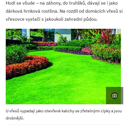
Hodí se všude – na záhony, do truhlíků, dávají se i jako
dárková hrnková rostlina. Na rozdíl od domácích vřesů si
vřesovce vystačí s jakoukoli zahradní půdou.
U vřesů vypadají jako otevřené kalichy se zřetelnými cípky a jsou
drobnější.