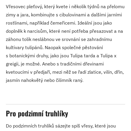
Vřesovec pleťový, který kvete i několik týdnů na přelomu
zimy a jara, kombinujte s cibulovinami a dalšími jarními
rostlinami, například čemeřicemi. Ideální jsou jako
doplněk k narcisům, které není potřeba přesazovat a na
záhonu tolik neslábnou ve srovnání se zahradnímu
kultivary tulipánů. Naopak společné pěstování
s botanickými druhy, jako jsou Tulipa tarda a Tulipa x
greigii, je možné. Anebo s tradičními dřevinami
kvetoucími v předjaří, mezi něž se řadí zlatice, vilín, dřín,
jasmín nahokvětý nebo čilimník raný.
Pro podzimní truhlíky
Do podzimních truhlíků sázejte spíš vřesy, které jsou