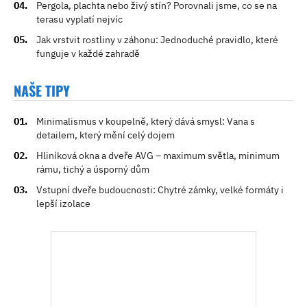
Pergola, plachta nebo živý stín? Porovnali jsme, co se na
terasu vyplatí nejvíc
Jak vrstvit rostliny v záhonu: Jednoduché pravidlo, které
funguje v každé zahradě
NAŠE TIPY
Minimalismus v koupelně, který dává smysl: Vana s
detailem, který mění celý dojem
Hliníková okna a dveře AVG – maximum světla, minimum
rámu, tichý a úsporný dům
Vstupní dveře budoucnosti: Chytré zámky, velké formáty i
lepší izolace