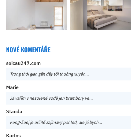
NOVÉ KOMENTÁŘE
soicau247.com
Trong thời gian gần đây tôi thường xuyên…
Marie
Já vařím v nesolené vodě jen brambory ve…
Standa
Feng-šuej je určitě zajímavý pohled, ale já bych…
Karlos