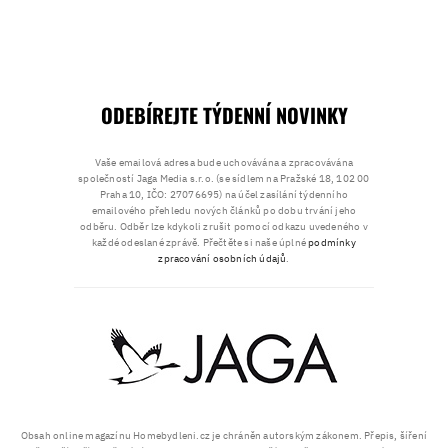
ODEBÍREJTE TÝDENNÍ NOVINKY
Vaše emailová adresa bude uchovávána a zpracovávána
společností Jaga Media s.r.o. (se sídlem na Pražské 18, 102 00
Praha 10, IČO: 27076695) na účel zasílání týdenního
emailového přehledu nových článků po dobu trvání jeho
odběru. Odběr lze kdykoli zrušit pomocí odkazu uvedeného v
každé odeslané zprávě. Přečtěte si naše úplné
podmínky
zpracování osobních údajů
.
Obsah online magazínu Homebydleni.cz je chráněn autorským zákonem. Přepis, šíření