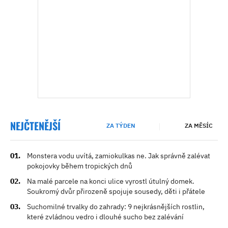
NEJČTENĚJŠÍ
ZA TÝDEN
ZA MĚSÍC
Monstera vodu uvítá, zamiokulkas ne. Jak správně zalévat
pokojovky během tropických dnů
Na malé parcele na konci ulice vyrostl útulný domek.
Soukromý dvůr přirozeně spojuje sousedy, děti i přátele
Suchomilné trvalky do zahrady: 9 nejkrásnějších rostlin,
které zvládnou vedro i dlouhé sucho bez zalévání