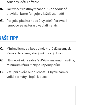
sousedy, děti i přátele
Jak vrstvit rostliny v záhonu: Jednoduché
pravidlo, které funguje v každé zahradě
Pergola, plachta nebo živý stín? Porovnali
jsme, co se na terasu vyplatí nejvíc
NAŠE TIPY
Minimalismus v koupelně, který dává smysl:
Vana s detailem, který mění celý dojem
Hliníková okna a dveře AVG – maximum světla,
minimum rámu, tichý a úsporný dům
Vstupní dveře budoucnosti: Chytré zámky,
velké formáty i lepší izolace