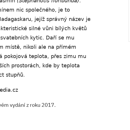
jasmín
(Stephanotis floribunda)
.
nem nic společného, je to
adagaskaru, jejíž správný název je
teristické silné vůni bílých květů
svatebních kytic. Daří se mu
 místě, nikoli ale na přímém
ná pokojová teplota, přes zimu mu
ších prostorách, kde by teplota
t stupňů.
edia.cz
ovém vydání z roku 2017.