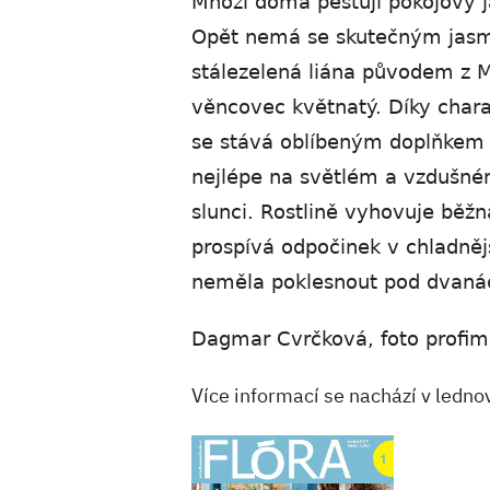
Mnozí doma pěstují pokojový 
Opět nemá se skutečným jasmí
stálezelená liána původem z M
věncovec květnatý. Díky charak
se stává oblíbeným doplňkem 
nejlépe na světlém a vzdušném
slunci. Rostlině vyhovuje běž
prospívá odpočinek v chladněj
neměla poklesnout pod dvanác
Dagmar Cvrčková, foto profim
Více informací se nachází v ledn