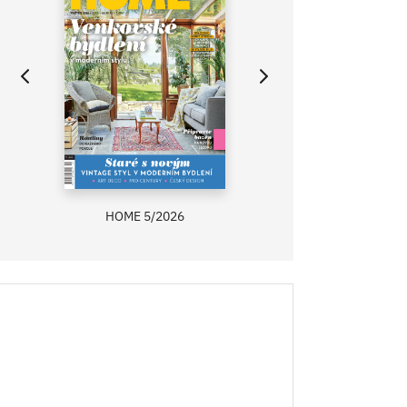
HOME 5/2026
ZAHRADA PRÍMA
RECEPTY PRÍMA
ASB 0