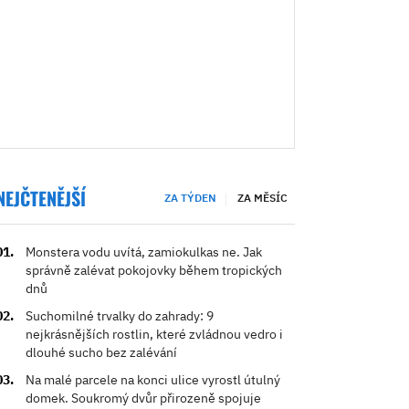
NEJČTENĚJŠÍ
ZA TÝDEN
ZA MĚSÍC
Monstera vodu uvítá, zamiokulkas ne. Jak
správně zalévat pokojovky během tropických
dnů
Suchomilné trvalky do zahrady: 9
nejkrásnějších rostlin, které zvládnou vedro i
dlouhé sucho bez zalévání
Na malé parcele na konci ulice vyrostl útulný
domek. Soukromý dvůr přirozeně spojuje