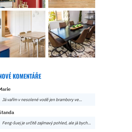
NOVÉ KOMENTÁŘE
Marie
Já vařím v nesolené vodě jen brambory ve…
Standa
Feng-šuej je určitě zajímavý pohled, ale já bych…