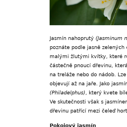
Jasmín nahoprutý
(Jasminum n
poznáte podle jasně zelených
malými žlutými kvítky, které ro
částečně pnoucí dřevinu, která
na treláže nebo do nádob. Lze h
objevují až na jaře. Jako jasmí
(Philadelphus)
, který kvete bí
Ve skutečnosti však s jasmíne
dřevinu patřící mezi čeleď hor
Pokojový jasmín