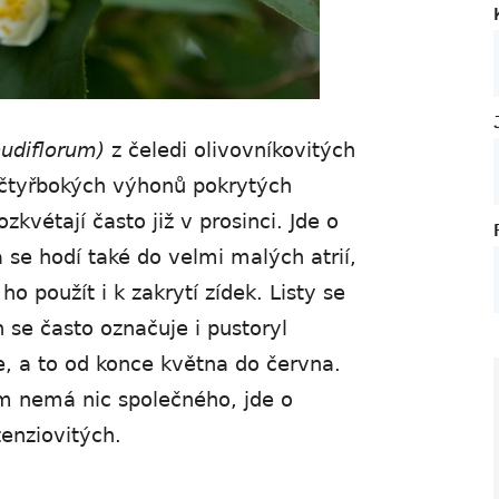
udiflorum)
z čeledi olivovníkovitých
 čtyřbokých výhonů pokrytých
zkvétají často již v prosinci. Jde o
 se hodí také do velmi malých atrií,
o použít i k zakrytí zídek. Listy se
n se často označuje i pustoryl
le, a to od konce května do června.
m nemá nic společného, jde o
tenziovitých.