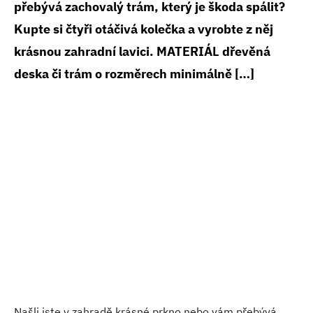
přebývá zachovalý trám, který je škoda spálit?
Kupte si čtyři otáčivá kolečka a vyrobte z něj
krásnou zahradní lavici. MATERIÁL dřevěná
deska či trám o rozměrech minimálně […]
Našli jste v zahradě krásné prkno nebo vám přebývá