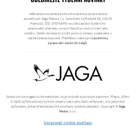
Vaše emailová adresa bude uchovávána a zpracovávána
společností Jaga Media s.r.o. (se sídlem na Pražské 18, 102 00
Praha 10, IČO: 27076695) na účel zasílání týdenního
emailového přehledu nových článků po dobu trvání jeho
odběru. Odběr lze kdykoli zrušit pomocí odkazu uvedeného v
každé odeslané zprávě. Přečtěte si naše úplné
podmínky
zpracování osobních údajů
.
Obsah online magazínu Homebydleni.cz je chráněn autorským zákonem. Přepis, šíření
či další zpřístupňování tohoto obsahu nebo jeho části veřejnosti, a to jakýmkoli
způsobem, je bez předcházejícího souhlasu redakce zakázáno. Copyright ©
Jaga
Media
, s.r.o.
Spravovat cookie souhlasy