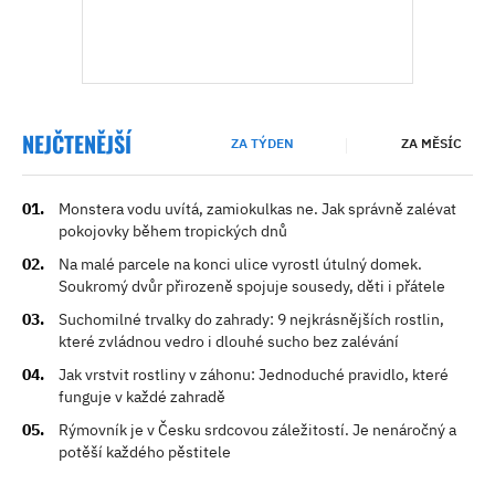
NEJČTENĚJŠÍ
ZA TÝDEN
ZA MĚSÍC
Monstera vodu uvítá, zamiokulkas ne. Jak správně zalévat
pokojovky během tropických dnů
Na malé parcele na konci ulice vyrostl útulný domek.
Soukromý dvůr přirozeně spojuje sousedy, děti i přátele
Suchomilné trvalky do zahrady: 9 nejkrásnějších rostlin,
které zvládnou vedro i dlouhé sucho bez zalévání
Jak vrstvit rostliny v záhonu: Jednoduché pravidlo, které
funguje v každé zahradě
Rýmovník je v Česku srdcovou záležitostí. Je nenáročný a
potěší každého pěstitele