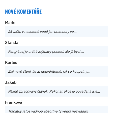
NOVÉ KOMENTÁŘE
Marie
Já vařím v nesolené vodě jen brambory ve…
Standa
Feng-šuej je určitě zajímavý pohled, ale já bych…
Karlos
Zajímavé čtení. Je až neuvěřitelné, jak se koupelny…
Jakub
Pěkně zpracovaný článek. Rekonstrukce je povedená a je…
Franková
Třapatky letos vadnou,absoltně ty vedra nezvládají!