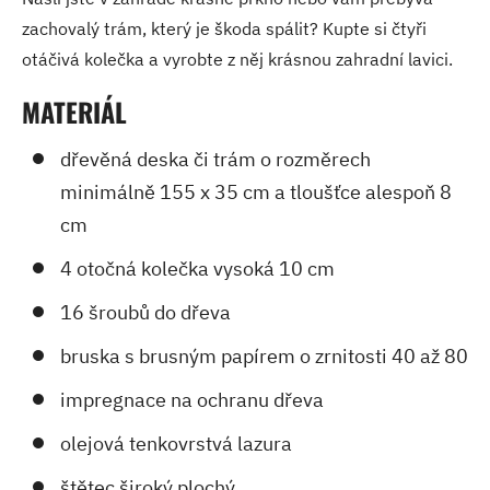
zachovalý trám, který je škoda spálit? Kupte si čtyři
otáčivá kolečka a vyrobte z něj krásnou zahradní lavici.
MATERIÁL
dřevěná deska či trám o rozměrech
minimálně 155 x 35 cm a tloušťce alespoň 8
cm
4 otočná kolečka vysoká 10 cm
16 šroubů do dřeva
bruska s brusným papírem o zrnitosti 40 až 80
impregnace na ochranu dřeva
olejová tenkovrstvá lazura
štětec široký plochý