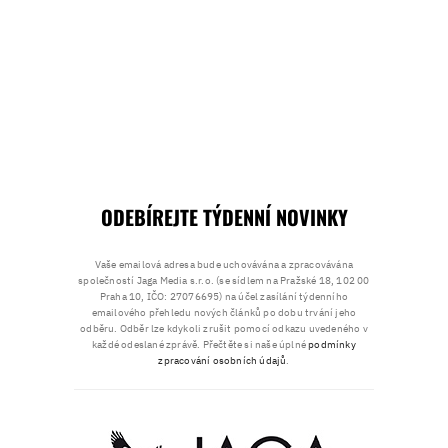
ODEBÍREJTE TÝDENNÍ NOVINKY
Vaše emailová adresa bude uchovávána a zpracovávána
společností Jaga Media s.r.o. (se sídlem na Pražské 18, 102 00
Praha 10, IČO: 27076695) na účel zasílání týdenního
emailového přehledu nových článků po dobu trvání jeho
odběru. Odběr lze kdykoli zrušit pomocí odkazu uvedeného v
každé odeslané zprávě. Přečtěte si naše úplné
podmínky
zpracování osobních údajů
.