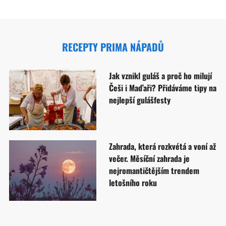
RECEPTY PRIMA NÁPADŮ
Jak vznikl guláš a proč ho milují
Češi i Maďaři? Přidáváme tipy na
nejlepší gulášfesty
Zahrada, která rozkvétá a voní až
večer. Měsíční zahrada je
nejromantičtějším trendem
letošního roku