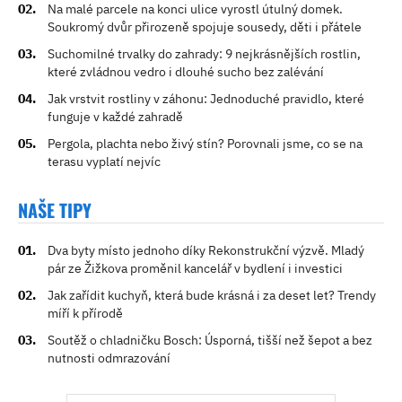
Na malé parcele na konci ulice vyrostl útulný domek.
Soukromý dvůr přirozeně spojuje sousedy, děti i přátele
Suchomilné trvalky do zahrady: 9 nejkrásnějších rostlin,
které zvládnou vedro i dlouhé sucho bez zalévání
Jak vrstvit rostliny v záhonu: Jednoduché pravidlo, které
funguje v každé zahradě
Pergola, plachta nebo živý stín? Porovnali jsme, co se na
terasu vyplatí nejvíc
NAŠE TIPY
Dva byty místo jednoho díky Rekonstrukční výzvě. Mladý
pár ze Žižkova proměnil kancelář v bydlení i investici
Jak zařídit kuchyň, která bude krásná i za deset let? Trendy
míří k přírodě
Soutěž o chladničku Bosch: Úsporná, tišší než šepot a bez
nutnosti odmrazování