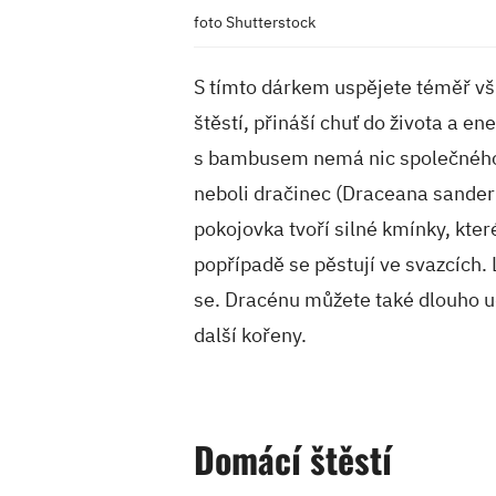
foto Shutterstock
S tímto dárkem uspějete téměř vš
štěstí, přináší chuť do života a en
s bambusem nemá nic společného,
neboli dračinec (Draceana sander
pokojovka tvoří silné kmínky, kter
popřípadě se pěstují ve svazcích. L
se. Dracénu můžete také dlouho ud
další kořeny.
Domácí štěstí