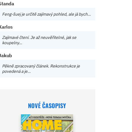
Standa
Feng-šuej je určitě zajímavý pohled, ale já bych…
Karlos
Zajímavé čtení. Je až neuvěřitelné, jak se
koupelny…
Jakub
Pěkně zpracovaný článek. Rekonstrukce je
povedená a je…
NOVÉ ČASOPISY