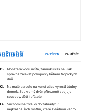
NEJČTENĚJŠÍ
ZA TÝDEN
ZA MĚSÍC
Monstera vodu uvítá, zamiokulkas ne. Jak
správně zalévat pokojovky během tropických
dnů
Na malé parcele na konci ulice vyrostl útulný
domek. Soukromý dvůr přirozeně spojuje
sousedy, děti i přátele
Suchomilné trvalky do zahrady: 9
nejkrásnějších rostlin, které zvládnou vedro i