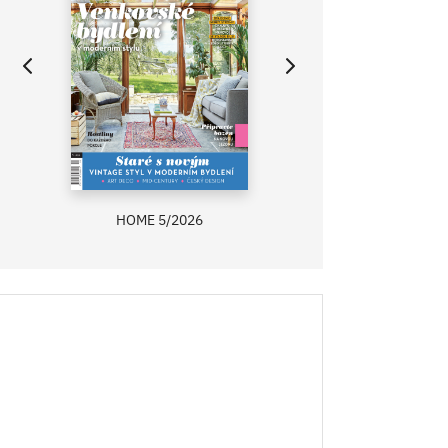
HOME 5/2026
ZAHRADA PRÍMA
RECEPTY PRÍMA
ASB 0