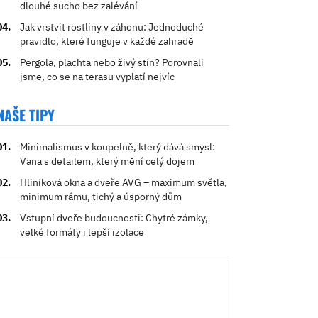
dlouhé sucho bez zalévání
Jak vrstvit rostliny v záhonu: Jednoduché
pravidlo, které funguje v každé zahradě
Pergola, plachta nebo živý stín? Porovnali
jsme, co se na terasu vyplatí nejvíc
NAŠE TIPY
Minimalismus v koupelně, který dává smysl:
Vana s detailem, který mění celý dojem
Hliníková okna a dveře AVG – maximum světla,
minimum rámu, tichý a úsporný dům
Vstupní dveře budoucnosti: Chytré zámky,
velké formáty i lepší izolace