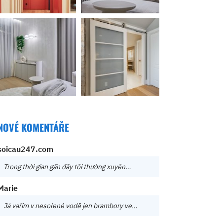
NOVÉ KOMENTÁŘE
soicau247.com
Trong thời gian gần đây tôi thường xuyên…
Marie
Já vařím v nesolené vodě jen brambory ve…