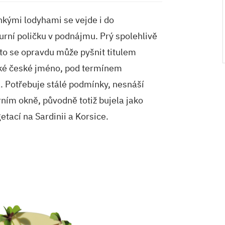
hkými lodyhami se vejde i do
rní poličku v podnájmu. Prý spolehlivě
to se opravdu může pyšnit titulem
ké české jméno, pod termínem
. Potřebuje stálé podmínky, nesnáší
rním okně, původně totiž bujela jako
tací na Sardinii a Korsice.