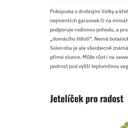
Pokojovka s drobnými lístky a kře
nejmenších garsonek či na miniatu
podporuje rodinnou pohodu, a pro
„domácího štěstí”. Nemá botanic
Soleirolia je ale všeobecně známá
přímé slunce. Může růst i na seve
podrost pod vyšší teplomilnou vege
Jetelíček pro radost