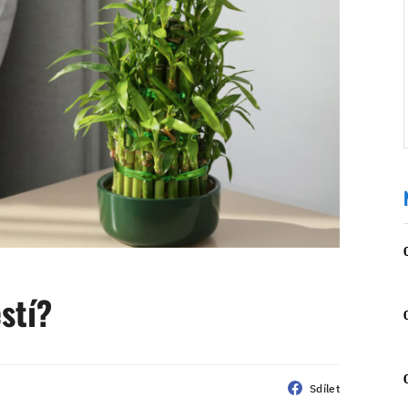
ěstí?
Sdílet