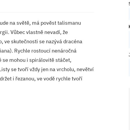
ude na světě, má pověst talismanu
ergii. Vůbec vlastně nevadí, že
 ve skutečnosti se nazývá dracéna
iana). Rychle rostoucí nenáročná
é se mohou i spirálovitě stáčet,
isty se tvoří vždy jen na vrcholu, nevětví
ržet i řezanou, ve vodě rychle tvoří