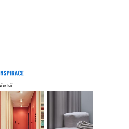
INSPIRACE
předsíň