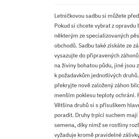
Letničkovou sadbu si můžete předp
Pokud si chcete vybrat z opravdu 
některým ze specializovaných pěst
obchodů. Sadbu také získáte ze z
vysazujte do připravených záhonů 
na živiny bohatou půdu, jiné jsou
k požadavkům jednotlivých druhů.
překryjte nově založený záhon bílou
menším poklesu teploty ochrání. P
Většina druhů si s přísuškem hlav
poradit. Druhy trpící suchem mají 
semena, díky nimž se rostliny rozš
vyžaduje kromě pravidelné zálivky