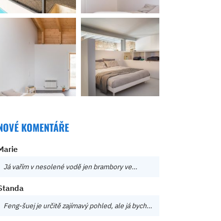
NOVÉ KOMENTÁŘE
Marie
Já vařím v nesolené vodě jen brambory ve…
Standa
Feng-šuej je určitě zajímavý pohled, ale já bych…