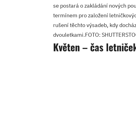
se postará o zakládání nových po
termínem pro založení letničkový
rušení těchto výsadeb, kdy docház
dvouletkami.FOTO: SHUTTERST
Květen – čas letniče