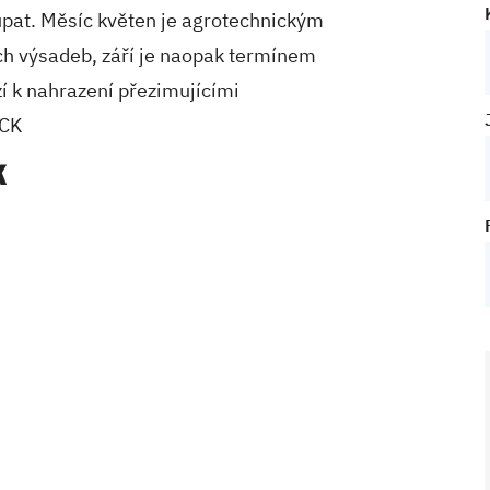
upat. Měsíc květen je agrotechnickým
ch výsadeb, září je naopak termínem
í k nahrazení přezimujícími
OCK
k