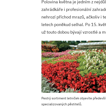
Polovina května je jedním z nejdů
zahrádkáře i profesionální zahradn
nehrozí příchod mrazů, ačkoliv i 
letech poněkud selhal. Po 15. kvě
už touto dobou bývají vzrostlé a 
Pestrý sortiment letniček objevíte předevš
specializovaných pěstitelů.