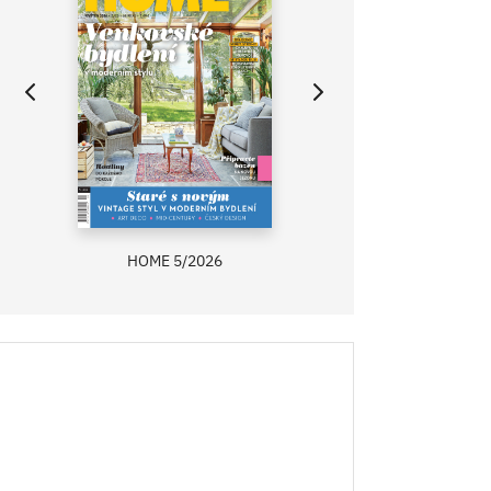
HOME 5/2026
ZAHRADA PRÍMA
RECEPTY PRÍMA
ASB 0