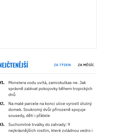
NEJČTENĚJŠÍ
ZA TÝDEN
ZA MĚSÍC
Monstera vodu uvítá, zamiokulkas ne. Jak
správně zalévat pokojovky během tropických
dnů
Na malé parcele na konci ulice vyrostl útulný
domek. Soukromý dvůr přirozeně spojuje
sousedy, děti i přátele
Suchomilné trvalky do zahrady: 9
nejkrásnějších rostlin, které zvládnou vedro i