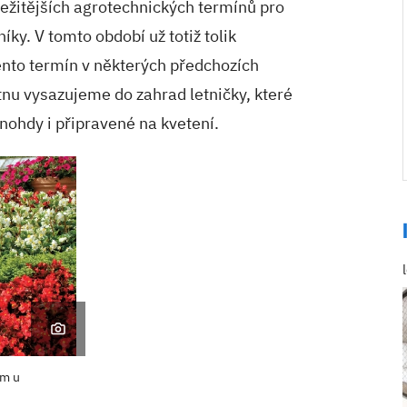
ležitějších agrotechnických termínů pro
íky. V tomto období už totiž tolik
tento termín v některých předchozích
tnu vysazujeme do zahrad letničky, které
mnohdy i připravené na kvetení.
ím u