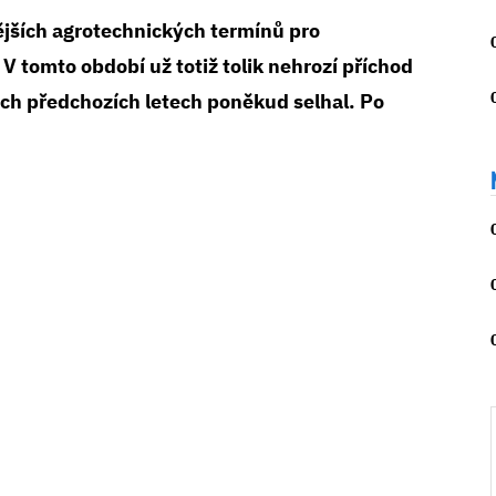
ějších agrotechnických termínů pro
 V tomto období už totiž tolik nehrozí příchod
ých předchozích letech poněkud selhal. Po