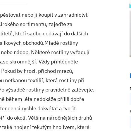
ěstovat nebo ji koupit v zahradnictví.
širokého sortimentu, zajeďte za
itelů, kteří sadbu dodávají do dalších
ásilkových obchodů.Mladé rostliny
nebo nádob. Některé rostliny vyžadují
 zase skromnější. Vždy přihlédněte
 Pokud by hrozil příchod mrazů,
 netkanou textilií, která rostliny při
o výsadbě rostliny pravidelně zalévejte.
ně během léta nedokáže příliš dobře
tendenci rychle dokvétat a tvořit
íří do okolí. Většina náročnějších druhů
 také hnojení tekutým hnojivem, které