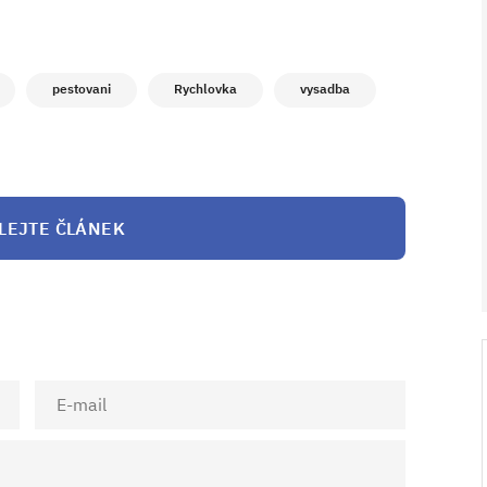
pestovani
Rychlovka
vysadba
LEJTE ČLÁNEK
V ZAHRADĚ 2/2026