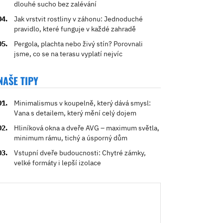
dlouhé sucho bez zalévání
Jak vrstvit rostliny v záhonu: Jednoduché
pravidlo, které funguje v každé zahradě
Pergola, plachta nebo živý stín? Porovnali
jsme, co se na terasu vyplatí nejvíc
NAŠE TIPY
Minimalismus v koupelně, který dává smysl:
Vana s detailem, který mění celý dojem
Hliníková okna a dveře AVG – maximum světla,
minimum rámu, tichý a úsporný dům
Vstupní dveře budoucnosti: Chytré zámky,
velké formáty i lepší izolace