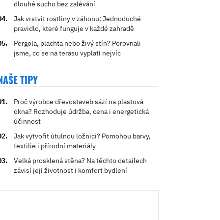
dlouhé sucho bez zalévání
Jak vrstvit rostliny v záhonu: Jednoduché
pravidlo, které funguje v každé zahradě
Pergola, plachta nebo živý stín? Porovnali
jsme, co se na terasu vyplatí nejvíc
NAŠE TIPY
Proč výrobce dřevostaveb sází na plastová
okna? Rozhoduje údržba, cena i energetická
účinnost
Jak vytvořit útulnou ložnici? Pomohou barvy,
textilie i přírodní materiály
Velká prosklená stěna? Na těchto detailech
závisí její životnost i komfort bydlení