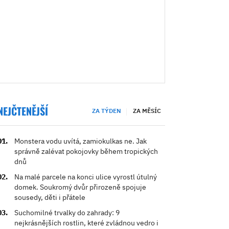
NEJČTENĚJŠÍ
ZA TÝDEN
ZA MĚSÍC
Monstera vodu uvítá, zamiokulkas ne. Jak
správně zalévat pokojovky během tropických
dnů
Na malé parcele na konci ulice vyrostl útulný
domek. Soukromý dvůr přirozeně spojuje
sousedy, děti i přátele
Suchomilné trvalky do zahrady: 9
nejkrásnějších rostlin, které zvládnou vedro i