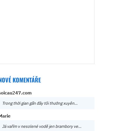
NOVÉ KOMENTÁŘE
soicau247.com
Trong thời gian gần đây tôi thường xuyên…
Marie
Já vařím v nesolené vodě jen brambory ve…