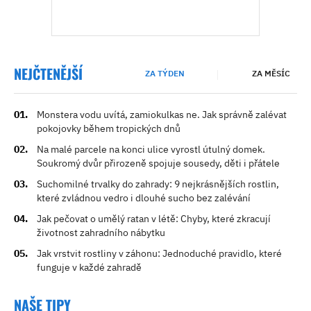
NEJČTENĚJŠÍ
ZA TÝDEN
ZA MĚSÍC
Monstera vodu uvítá, zamiokulkas ne. Jak správně zalévat
pokojovky během tropických dnů
Na malé parcele na konci ulice vyrostl útulný domek.
Soukromý dvůr přirozeně spojuje sousedy, děti i přátele
Suchomilné trvalky do zahrady: 9 nejkrásnějších rostlin,
které zvládnou vedro i dlouhé sucho bez zalévání
Jak pečovat o umělý ratan v létě: Chyby, které zkracují
životnost zahradního nábytku
Jak vrstvit rostliny v záhonu: Jednoduché pravidlo, které
funguje v každé zahradě
NAŠE TIPY