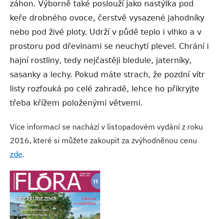
záhon. Výborně také poslouží jako nastýlka pod
keře drobného ovoce, čerstvě vysazené jahodníky
nebo pod živé ploty. Udrží v půdě teplo i vlhko a v
prostoru pod dřevinami se neuchytí plevel. Chrání i
hajní rostliny, tedy nejčastěji bledule, jaterníky,
sasanky a lechy. Pokud máte strach, že pozdní vítr
listy rozfouká po celé zahradě, lehce ho přikryjte
třeba křížem položenými větvemi.
Více informací se nachází v listopadovém vydání z roku
2016, které si můžete zakoupit za zvýhodněnou cenu
zde
.