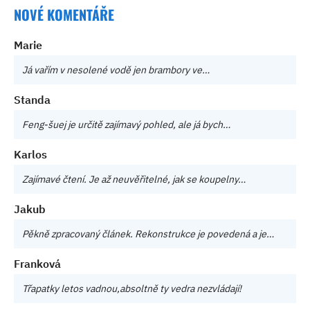
NOVÉ KOMENTÁŘE
Marie
Já vařím v nesolené vodě jen brambory ve…
Standa
Feng-šuej je určitě zajímavý pohled, ale já bych…
Karlos
Zajímavé čtení. Je až neuvěřitelné, jak se koupelny…
Jakub
Pěkně zpracovaný článek. Rekonstrukce je povedená a je…
Franková
Třapatky letos vadnou,absoltně ty vedra nezvládají!