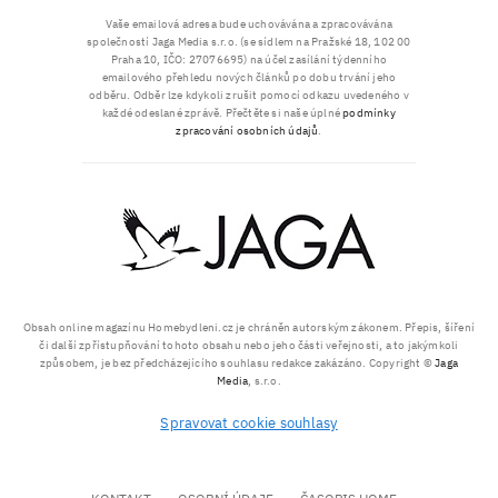
Vaše emailová adresa bude uchovávána a zpracovávána
společností Jaga Media s.r.o. (se sídlem na Pražské 18, 102 00
Praha 10, IČO: 27076695) na účel zasílání týdenního
emailového přehledu nových článků po dobu trvání jeho
odběru. Odběr lze kdykoli zrušit pomocí odkazu uvedeného v
každé odeslané zprávě. Přečtěte si naše úplné
podmínky
zpracování osobních údajů
.
Obsah online magazínu Homebydleni.cz je chráněn autorským zákonem. Přepis, šíření
či další zpřístupňování tohoto obsahu nebo jeho části veřejnosti, a to jakýmkoli
způsobem, je bez předcházejícího souhlasu redakce zakázáno. Copyright ©
Jaga
Media
, s.r.o.
Spravovat cookie souhlasy