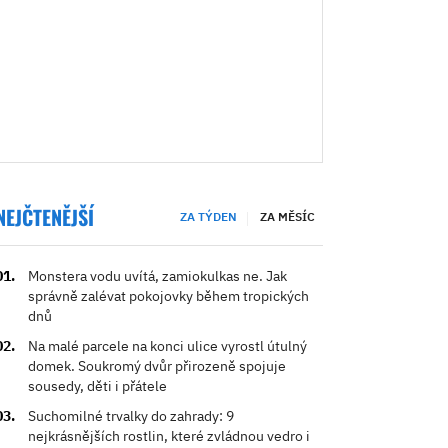
NEJČTENĚJŠÍ
ZA TÝDEN
ZA MĚSÍC
Monstera vodu uvítá, zamiokulkas ne. Jak
správně zalévat pokojovky během tropických
dnů
Na malé parcele na konci ulice vyrostl útulný
domek. Soukromý dvůr přirozeně spojuje
sousedy, děti i přátele
Suchomilné trvalky do zahrady: 9
nejkrásnějších rostlin, které zvládnou vedro i