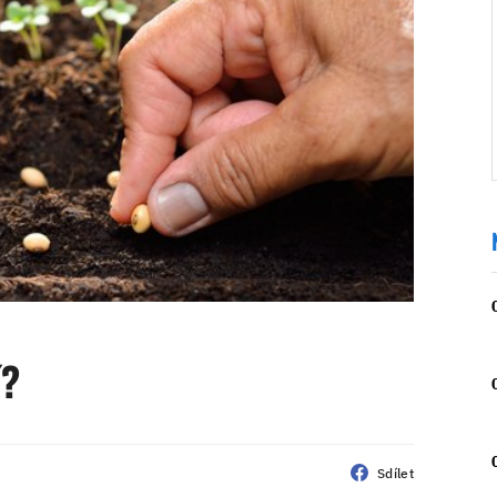
í?
Sdílet