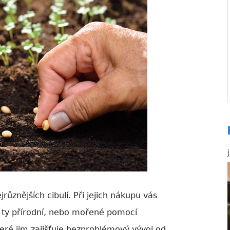
jrůznějších cibulí. Při jejich nákupu vás
t ty přírodní, nebo mořené pomocí
teré jim zajišťuje bezproblémový vývoj od