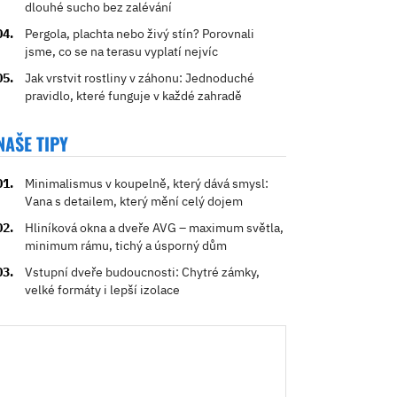
dlouhé sucho bez zalévání
Pergola, plachta nebo živý stín? Porovnali
jsme, co se na terasu vyplatí nejvíc
Jak vrstvit rostliny v záhonu: Jednoduché
pravidlo, které funguje v každé zahradě
NAŠE TIPY
Minimalismus v koupelně, který dává smysl:
Vana s detailem, který mění celý dojem
Hliníková okna a dveře AVG – maximum světla,
minimum rámu, tichý a úsporný dům
Vstupní dveře budoucnosti: Chytré zámky,
velké formáty i lepší izolace