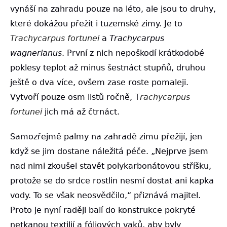
vynáší na zahradu pouze na léto, ale jsou to druhy,
které dokážou přežít i tuzemské zimy. Je to
Trachycarpus fortunei
a
Trachycarpus
wagnerianus
. První z nich nepoškodí krátkodobé
poklesy teplot až minus šestnáct stupňů, druhou
ještě o dva více, ovšem zase roste pomaleji.
Vytvoří pouze osm listů ročně, T
rachycarpus
fortunei
jich má až čtrnáct.
Samozřejmě palmy na zahradě zimu přežijí, jen
když se jim dostane náležitá péče. „Nejprve jsem
nad nimi zkoušel stavět polykarbonátovou stříšku,
protože se do srdce rostlin nesmí dostat ani kapka
vody. To se však neosvědčilo,“ přiznává majitel.
Proto je nyní raději balí do konstrukce pokryté
netkanou textilií a fóliových vaků, aby byly