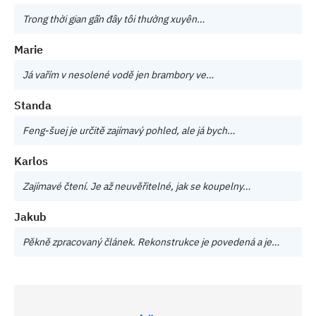
Trong thời gian gần đây tôi thường xuyên…
Marie
Já vařím v nesolené vodě jen brambory ve…
Standa
Feng-šuej je určitě zajímavý pohled, ale já bych…
Karlos
Zajímavé čtení. Je až neuvěřitelné, jak se koupelny…
Jakub
Pěkně zpracovaný článek. Rekonstrukce je povedená a je…