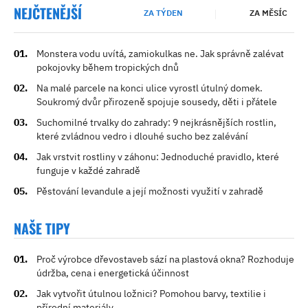
NEJČTENĚJŠÍ
ZA TÝDEN
ZA MĚSÍC
Monstera vodu uvítá, zamiokulkas ne. Jak správně zalévat
pokojovky během tropických dnů
Na malé parcele na konci ulice vyrostl útulný domek.
Soukromý dvůr přirozeně spojuje sousedy, děti i přátele
Suchomilné trvalky do zahrady: 9 nejkrásnějších rostlin,
které zvládnou vedro i dlouhé sucho bez zalévání
Jak vrstvit rostliny v záhonu: Jednoduché pravidlo, které
funguje v každé zahradě
Pěstování levandule a její možnosti využití v zahradě
NAŠE TIPY
Proč výrobce dřevostaveb sází na plastová okna? Rozhoduje
údržba, cena i energetická účinnost
Jak vytvořit útulnou ložnici? Pomohou barvy, textilie i
přírodní materiály