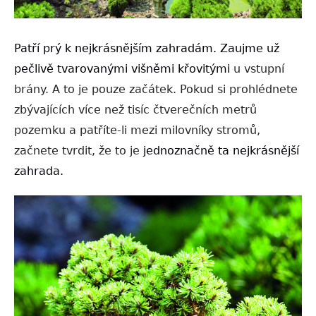
Patří prý k nejkrásnějším zahradám. Zaujme už
pečlivě tvarovanými višněmi křovitými
u vstupní
brány.
A to je pouze začátek. Pokud si prohlédnete
zbývajících více než tisíc čtverečních metrů
pozemku a patříte-li mezi milovníky stromů,
začnete tvrdit, že to je
jednoznačně ta nejkrásnější
zahrada.