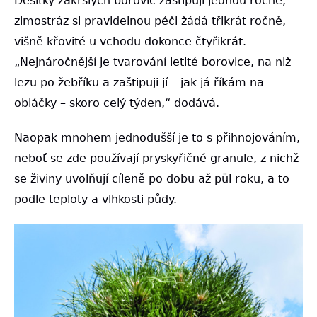
Desítky zakrslých borovic zaštipuji jednou ročně,
zimostráz si pravidelnou péči žádá třikrát ročně,
višně křovité u vchodu dokonce čtyřikrát.
„Nejnáročnější je tvarování letité borovice, na niž
lezu po žebříku a zaštipuji jí – jak já říkám na
obláčky – skoro celý týden,“ dodává.
Naopak mnohem jednodušší je to s přihnojováním,
neboť se zde používají pryskyřičné granule, z nichž
se živiny uvolňují cíleně po dobu až půl roku, a to
podle teploty a vlhkosti půdy.