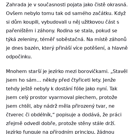
Zahrada je v současnosti pojata jako čistě okrasná.
Ovšem nebylo tomu tak od samého začátku. Když
si dům koupili, vybudovali u něj užitkovou část s
pařeništěm i záhony. Rodina se stala, pokud se
týká zeleniny, téměř soběstačná. Na místě záhonů
je dnes bazén, který přináší více potěšení, a hlavně
odpočinku.
Mnohem starší je jezírko mezi borovičkami. „Stavěl
jsem ho sám… někdy před čtyřiceti lety. Jenže
tehdy ještě nebyly k dostání fólie jako nyní. Tak
jsem celý prostor vyarmoval plechem, protože
jsem chtěl, aby nádrž měla přirozený tvar, ne
čtverec či obdélník,“ popisuje a dodává, že práci
zřejmě odvedl dobře, protože stěny stále drží.
Jezírko funguje na přírodním principu, žádnou