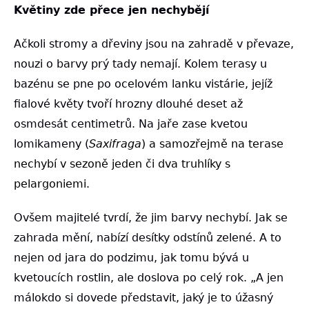
Květiny zde přece jen nechybějí
Ačkoli stromy a dřeviny jsou na zahradě v převaze,
nouzi o barvy prý tady nemají. Kolem terasy u
bazénu se pne po ocelovém lanku vistárie, jejíž
fialové květy tvoří hrozny dlouhé deset až
osmdesát centimetrů. Na jaře zase kvetou
lomikameny (
Saxifraga
) a samozřejmě na terase
nechybí v sezoně jeden či dva truhlíky s
pelargoniemi.
Ovšem majitelé tvrdí, že jim barvy nechybí. Jak se
zahrada mění, nabízí desítky odstínů zelené. A to
nejen od jara do podzimu, jak tomu bývá u
kvetoucích rostlin, ale doslova po celý rok. „A jen
málokdo si dovede představit, jaký je to úžasný