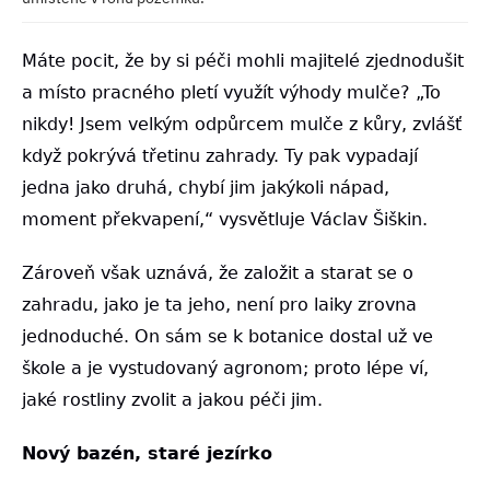
Máte pocit, že by si péči mohli majitelé zjednodušit
a místo pracného pletí využít výhody mulče? „To
nikdy! Jsem velkým odpůrcem mulče z kůry, zvlášť
když pokrývá třetinu zahrady. Ty pak vypadají
jedna jako druhá, chybí jim jakýkoli nápad,
moment překvapení,“ vysvětluje Václav Šiškin.
Zároveň však uznává, že založit a starat se o
zahradu, jako je ta jeho, není pro laiky zrovna
jednoduché. On sám se k botanice dostal už ve
škole a je vystudovaný agronom; proto lépe ví,
jaké rostliny zvolit a jakou péči jim.
Nový bazén, staré jezírko