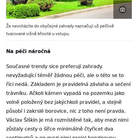
Že nevcházíte do obyčejné zahrady naznačují už pečlivě
tvarované višně křovité u vstupu.
Na péči náročná
Současné trendy sice preferují zahrady
nevyžadující téměř žádnou péči, ale o této se to
říci nedá. Základem je pravidelná závlaha a sečení
trávníku. Ačkoli kámen vypadá na pozemku jako
volně položený bez jakýchkoli pravidel, a stejně
působí i zakrslé borovice, nic z toho není pravda.
Václav Šiškin je má rozmístěné tak, aby mezi nimi
zůstaly cesty o šířce minimálně čtyřicet dva
centimetrů a on mezi nimi projel benzinovou