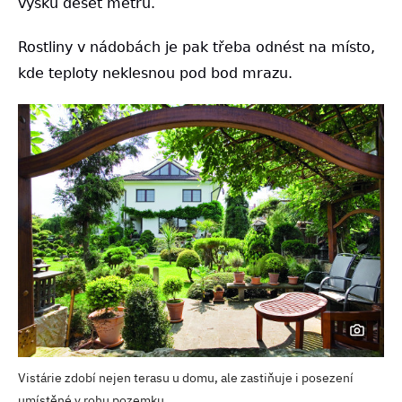
výšku deset metrů.
Rostliny v nádobách je pak třeba odnést na místo,
kde teploty neklesnou pod bod mrazu.
Vistárie zdobí nejen terasu u domu, ale zastiňuje i posezení
umístěné v rohu pozemku.