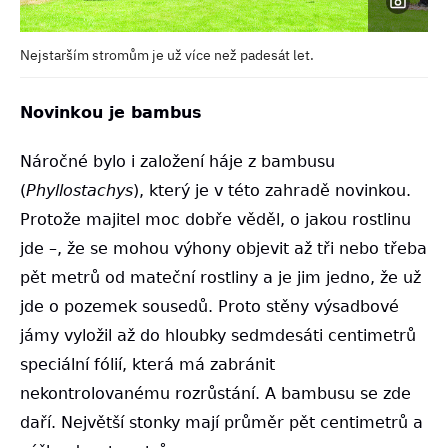
Nejstarším stromům je už více než padesát let.
Novinkou je bambus
Náročné bylo i založení háje z bambusu
(
Phyllostachys
), který je v této zahradě novinkou.
Protože majitel moc dobře věděl, o jakou rostlinu
jde –, že se mohou výhony objevit až tři nebo třeba
pět metrů od mateční rostliny a je jim jedno, že už
jde o pozemek sousedů. Proto stěny výsadbové
jámy vyložil až do hloubky sedmdesáti centimetrů
speciální fólií, která má zabránit
nekontrolovanému rozrůstání. A bambusu se zde
daří. Největší stonky mají průměr pět centimetrů a