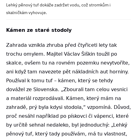
Lehký pěnový tuf dokáže zadržet vodu, což stromkům i
skalničkám vyhovuje.
Kámen ze staré stodoly
Zahrada vznikla zhruba před čtyřiceti lety tak
trochu omylem. Majitel Václav Šiškin toužil po
skalce, ovšem tu na rovném pozemku nevytvoříte,
ani když tam navezete pět nákladních aut horniny.
Používal k tomu tuf – kámen, který se tehdy
dovážel ze Slovenska. „Zbourali tam celou vesnici
a materiál rozprodávali. Kámen, který mám na
zahradě, prý byla kdysi stodola,“ vzpomíná. Důvod,
proč nesáhl například po pískovci či vápenci, které
by určitě sehnal nedaleko, byl jednoduchý: „Lehký
pěnový tuf, který tady používám, má tu vlastnost,