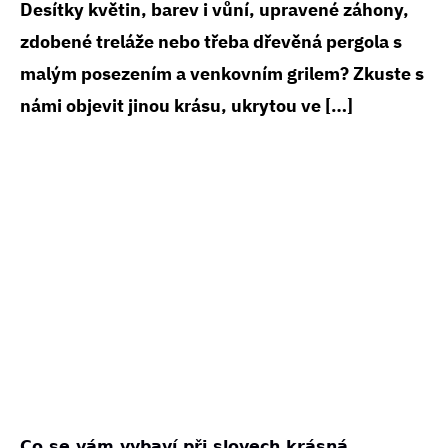
Desítky květin, barev i vůní, upravené záhony,
zdobené treláže nebo třeba dřevěná pergola s
malým posezením a venkovním grilem? Zkuste s
námi objevit jinou krásu, ukrytou ve […]
Co se vám vybaví při slovech krásná