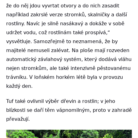
že do něj jdou vyvrtat otvory a do nich zasadit
například zakrslé verze stromků, skalničky a další
rostliny. Navíc je silně nasákavý a dokáže v sobě
udržet vodu, což rostlinám také prospívá,“
vysvětluje. Samozřejmě to neznamená, že by
majitelé nemuseli zalévat. Na ploše mají rozveden
automatický závlahový systém, který dodává vláhu
nejen stromkům, ale také intenzivně pěstovanému
trávníku. V loňském horkém létě byla v provozu
každý den.
Tuf také ovlivnil výběr dřevin a rostlin; v jeho
blízkosti se daří těm vápnomilným, proto v zahradě
převažují.