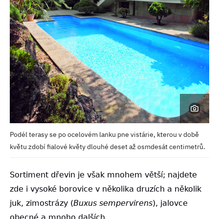
Podél terasy se po ocelovém lanku pne vistárie, kterou v době
květu zdobí fialové květy dlouhé deset až osmdesát centimetrů.
Sortiment dřevin je však mnohem větší; najdete
zde i vysoké borovice v několika druzích a několik
juk, zimostrázy (
Buxus sempervirens
), jalovce
obecné a mnoho dalších.