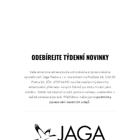
ODEBÍREJTE TÝDENNÍ NOVINKY
Vaše emailová adresa bude uchovávána a zpracovávána
společností Jaga Media s.r.o. (se sídlem na Pražské 18, 102 00
Praha 10, IČO: 27076695) na účel zasílání týdenního
emailového přehledu nových článků po dobu trvání jeho
odběru. Odběr lze kdykoli zrušit pomocí odkazu uvedeného v
každé odeslané zprávě. Přečtěte si naše úplné
podmínky
zpracování osobních údajů
.