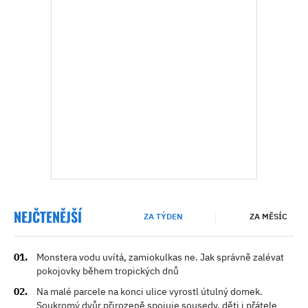
NEJČTENĚJŠÍ
ZA TÝDEN
ZA MĚSÍC
Monstera vodu uvítá, zamiokulkas ne. Jak správně zalévat
pokojovky během tropických dnů
Na malé parcele na konci ulice vyrostl útulný domek.
Soukromý dvůr přirozeně spojuje sousedy, děti i přátele