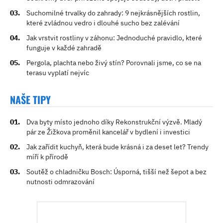
Suchomilné trvalky do zahrady: 9 nejkrásnějších rostlin,
které zvládnou vedro i dlouhé sucho bez zalévání
Jak vrstvit rostliny v záhonu: Jednoduché pravidlo, které
funguje v každé zahradě
Pergola, plachta nebo živý stín? Porovnali jsme, co se na
terasu vyplatí nejvíc
NAŠE TIPY
Dva byty místo jednoho díky Rekonstrukční výzvě. Mladý
pár ze Žižkova proměnil kancelář v bydlení i investici
Jak zařídit kuchyň, která bude krásná i za deset let? Trendy
míří k přírodě
Soutěž o chladničku Bosch: Úsporná, tišší než šepot a bez
nutnosti odmrazování