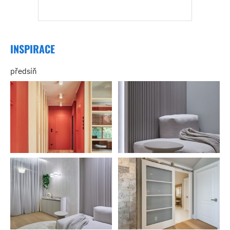
INSPIRACE
předsíň