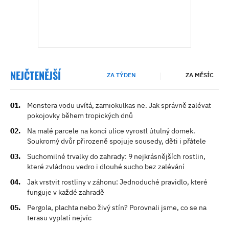
NEJČTENĚJŠÍ
ZA TÝDEN
ZA MĚSÍC
Monstera vodu uvítá, zamiokulkas ne. Jak správně zalévat
pokojovky během tropických dnů
Na malé parcele na konci ulice vyrostl útulný domek.
Soukromý dvůr přirozeně spojuje sousedy, děti i přátele
Suchomilné trvalky do zahrady: 9 nejkrásnějších rostlin,
které zvládnou vedro i dlouhé sucho bez zalévání
Jak vrstvit rostliny v záhonu: Jednoduché pravidlo, které
funguje v každé zahradě
Pergola, plachta nebo živý stín? Porovnali jsme, co se na
terasu vyplatí nejvíc