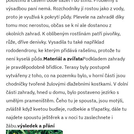
výsadbou paní nemá. Rozchodníky jí rostou jako z vody,
proto je využívá k pokrytí půdy. Plevele na zahradě díky
tomu moc nerostou, občas se k ní ale dostanou z
okolních zahrad. K oblíbeným rostlinám patří pivoňky,
růže, dříve denivky. Vysadila tu také například
rododendrony, ke kterým přidává rašelinu, protože tu
není kyselá půda.
Materiál a zvířata
Podkladem zahrady
je pravděpodobně břidlice. Terasy byly postupně
vytvářeny z toho, co na pozemku bylo, v horní části jsou
chodníčky tvořené žulovými dlažebními kostkami. V dolní
části zahrady, hned u domu, bylo postaveno jezírko s
umělým prameništěm. Čeho tu je spousta, jsou motýli,
zvláště když kvetou budleje, rudbekie a třapatky, dále tu
najdete spoustu ještěrek a v noci tu zaslechnete i
žábu.
výsledek a přání