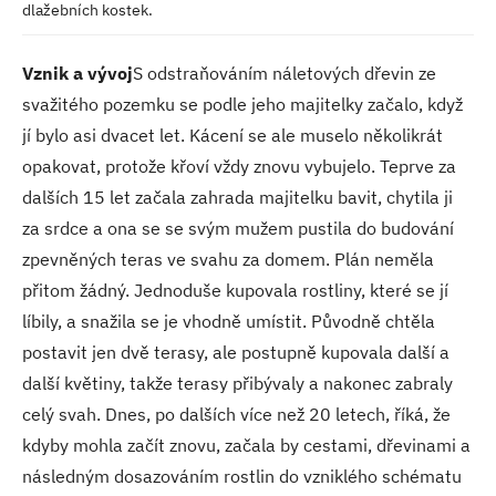
dlažebních kostek.
Vznik a vývoj
S odstraňováním náletových dřevin ze
svažitého pozemku se podle jeho majitelky začalo, když
jí bylo asi dvacet let. Kácení se ale muselo několikrát
opakovat, protože křoví vždy znovu vybujelo. Teprve za
dalších 15 let začala zahrada majitelku bavit, chytila ji
za srdce a ona se se svým mužem pustila do budování
zpevněných teras ve svahu za domem. Plán neměla
přitom žádný. Jednoduše kupovala rostliny, které se jí
líbily, a snažila se je vhodně umístit. Původně chtěla
postavit jen dvě terasy, ale postupně kupovala další a
další květiny, takže terasy přibývaly a nakonec zabraly
celý svah. Dnes, po dalších více než 20 letech, říká, že
kdyby mohla začít znovu, začala by cestami, dřevinami a
následným dosazováním rostlin do vzniklého schématu