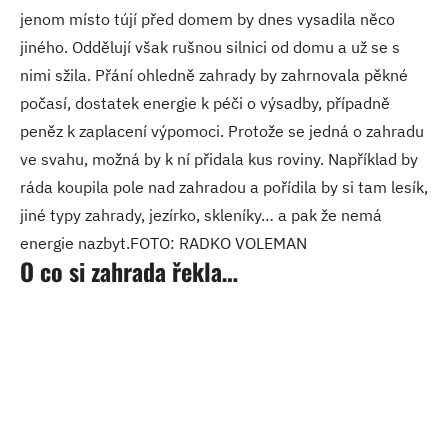
jenom místo tújí před domem by dnes vysadila něco
jiného. Oddělují však rušnou silnici od domu a už se s
nimi sžila. Přání ohledně zahrady by zahrnovala pěkné
počasí, dostatek energie k péči o výsadby, případně
peněz k zaplacení výpomoci. Protože se jedná o zahradu
ve svahu, možná by k ní přidala kus roviny. Například by
ráda koupila pole nad zahradou a pořídila by si tam lesík,
jiné typy zahrady, jezírko, skleníky… a pak že nemá
energie nazbyt.FOTO: RADKO VOLEMAN
O co si zahrada řekla…