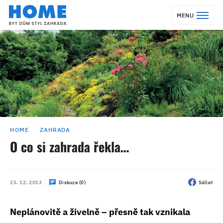
MENU
HOME
ZAHRADA
O co si zahrada řekla…
25. 12. 2013
Diskuze (0)
Sdílet
Neplánovitě a živelně – přesně tak vznikala