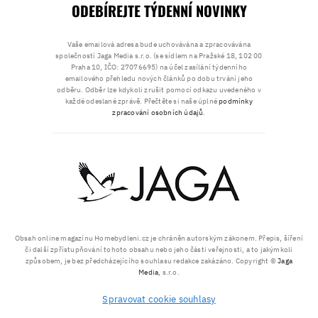
ODEBÍREJTE TÝDENNÍ NOVINKY
Vaše emailová adresa bude uchovávána a zpracovávána
společností Jaga Media s.r.o. (se sídlem na Pražské 18, 102 00
Praha 10, IČO: 27076695) na účel zasílání týdenního
emailového přehledu nových článků po dobu trvání jeho
odběru. Odběr lze kdykoli zrušit pomocí odkazu uvedeného v
každé odeslané zprávě. Přečtěte si naše úplné
podmínky
zpracování osobních údajů
.
Obsah online magazínu Homebydleni.cz je chráněn autorským zákonem. Přepis, šíření
či další zpřístupňování tohoto obsahu nebo jeho části veřejnosti, a to jakýmkoli
způsobem, je bez předcházejícího souhlasu redakce zakázáno. Copyright ©
Jaga
Media
, s.r.o.
Spravovat cookie souhlasy