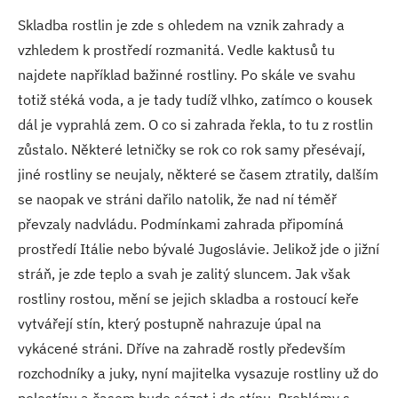
Skladba rostlin je zde s ohledem na vznik zahrady a
vzhledem k prostředí rozmanitá. Vedle kaktusů tu
najdete například bažinné rostliny. Po skále ve svahu
totiž stéká voda, a je tady tudíž vlhko, zatímco o kousek
dál je vyprahlá zem. O co si zahrada řekla, to tu z rostlin
zůstalo. Některé letničky se rok co rok samy přesévají,
jiné rostliny se neujaly, některé se časem ztratily, dalším
se naopak ve stráni dařilo natolik, že nad ní téměř
převzaly nadvládu. Podmínkami zahrada připomíná
prostředí Itálie nebo bývalé Jugoslávie. Jelikož jde o jižní
stráň, je zde teplo a svah je zalitý sluncem. Jak však
rostliny rostou, mění se jejich skladba a rostoucí keře
vytvářejí stín, který postupně nahrazuje úpal na
vykácené stráni. Dříve na zahradě rostly především
rozchodníky a juky, nyní majitelka vysazuje rostliny už do
polostínu a časem bude sázet i do stínu. Problémy s