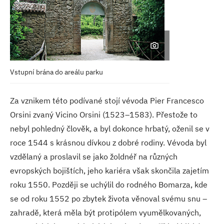
Vstupní brána do areálu
parku
Za vznikem této podívané stojí vévoda Pier Francesco
Orsini zvaný Vicino Orsini (1523–1583). Přestože to
nebyl pohledný člověk, a byl dokonce hrbatý, oženil se v
roce 1544 s krásnou dívkou z dobré rodiny. Vévoda byl
vzdělaný a proslavil se jako žoldnéř na různých
evropských bojištích, jeho kariéra však skončila zajetím
roku 1550. Později se uchýlil do rodného Bomarza, kde
se od roku 1552 po zbytek života věnoval svému snu –
zahradě, která měla být protipólem vyumělkovaných,