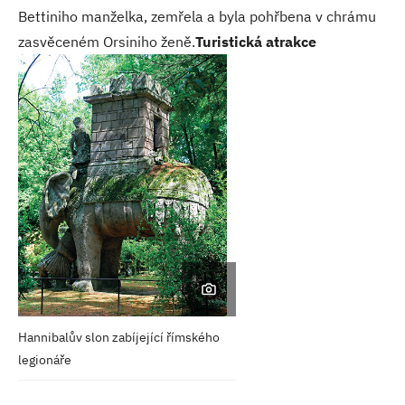
Bettiniho manželka, zemřela a byla pohřbena v chrámu
zasvěceném Orsiniho ženě.
Turistická atrakce
Hannibalův slon zabíjející
římského
legionáře