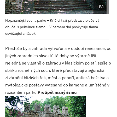
Nejznámější socha parku – Křičící tvář představuje děsivý
obličej s pekelnou tlamou. V parném dni poskytuje tlama
osvěžující chládek.
Přestože byla zahrada vytvořena v období renesance, od
jiných zahradních skvostů té doby se výrazně liší.
Nejedná se vlastně o zahradu v klasickém pojetí, spíše o
sbírku rozměrných soch, které představují alegorická
ztvárnění blízkých řek, měst a pohoří, antická božstva a
mytologické postavy vytesané do kamene a umístěné v
rozsáhlém parku.
Protipól manýrismu