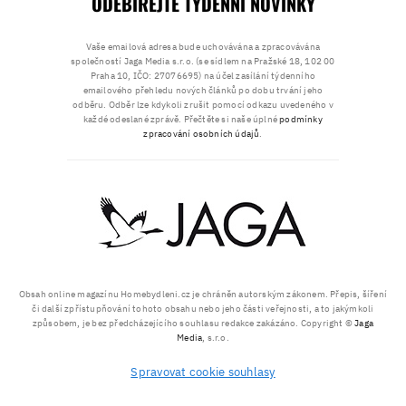
ODEBÍREJTE TÝDENNÍ NOVINKY
Vaše emailová adresa bude uchovávána a zpracovávána
společností Jaga Media s.r.o. (se sídlem na Pražské 18, 102 00
Praha 10, IČO: 27076695) na účel zasílání týdenního
emailového přehledu nových článků po dobu trvání jeho
odběru. Odběr lze kdykoli zrušit pomocí odkazu uvedeného v
každé odeslané zprávě. Přečtěte si naše úplné
podmínky
zpracování osobních údajů
.
Obsah online magazínu Homebydleni.cz je chráněn autorským zákonem. Přepis, šíření
či další zpřístupňování tohoto obsahu nebo jeho části veřejnosti, a to jakýmkoli
způsobem, je bez předcházejícího souhlasu redakce zakázáno. Copyright ©
Jaga
Media
, s.r.o.
Spravovat cookie souhlasy