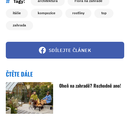
Tagy:
architektura
Flóra na zahradě
itálie
kompozice
rostliny
top
zahrada
SDÍLEJTE ČLÁNEK
ČTĚTE DÁLE
Oheň na zahradě? Rozhodně ano!