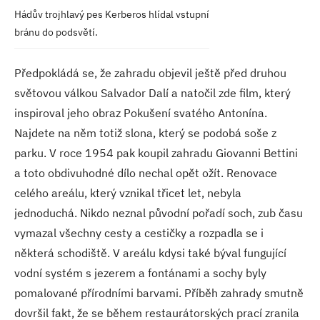
Hádův trojhlavý pes
Kerberos hlídal vstupní
bránu do podsvětí.
Předpokládá se, že zahradu objevil ještě před druhou
světovou válkou Salvador Dalí a natočil zde film, který
inspiroval jeho obraz Pokušení svatého Antonína.
Najdete na něm totiž slona, který se podobá soše z
parku. V roce 1954 pak koupil zahradu Giovanni Bettini
a toto obdivuhodné dílo nechal opět ožít. Renovace
celého areálu, který vznikal třicet let, nebyla
jednoduchá. Nikdo neznal původní pořadí soch, zub času
vymazal všechny cesty a cestičky a rozpadla se i
některá schodiště. V areálu kdysi také býval fungující
vodní systém s jezerem a fontánami a sochy byly
pomalované přírodními barvami. Příběh zahrady smutně
dovršil fakt, že se během restaurátorských prací zranila