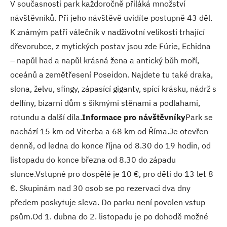
V současnosti park každoročně přiláká množství
návštěvníků. Při jeho návštěvě uvidíte postupně 43 děl.
K známým patří válečník v nadživotní velikosti trhající
dřevorubce, z mytických postav jsou zde Fúrie, Echidna
– napůl had a napůl krásná žena a antický bůh moří,
oceánů a zemětřesení Poseidon. Najdete tu také draka,
slona, želvu, sfingy, zápasící giganty, spící krásku, nádrž s
delfíny, bizarní dům s šikmými stěnami a podlahami,
rotundu a další díla.
Informace pro návštěvníky
Park se
nachází 15 km od Viterba a 68 km od Říma.Je otevřen
denně, od ledna do konce října od 8.30 do 19 hodin, od
listopadu do konce března od 8.30 do západu
slunce.Vstupné pro dospělé je 10 €, pro děti do 13 let 8
€. Skupinám nad 30 osob se po rezervaci dva dny
předem poskytuje sleva. Do parku není povolen vstup
psům.Od 1. dubna do 2. listopadu je po dohodě možné