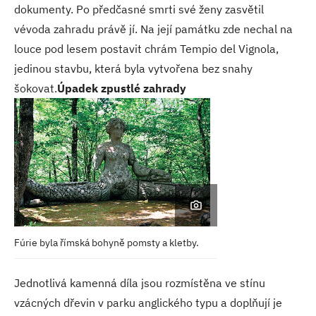
dokumenty. Po předčasné smrti své ženy zasvětil
vévoda zahradu právě jí. Na její památku zde nechal na
louce pod lesem postavit chrám Tempio del Vignola,
jedinou stavbu, která byla vytvořena bez snahy
šokovat.
Úpadek zpustlé zahrady
Fúrie byla římská bohyně
pomsty a kletby.
Jednotlivá kamenná díla jsou rozmístěna ve stínu
vzácných dřevin v parku anglického typu a doplňují je