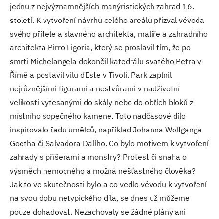
jednu z nejvýznamnějších manýristických zahrad 16.
století. K vytvoření návrhu celého areálu přizval vévoda
svého přítele a slavného architekta, malíře a zahradního
architekta Pirro Ligoria, který se proslavil tím, že po
smrti Michelangela dokončil katedrálu svatého Petra v
Římě a postavil vilu ďEste v Tivoli. Park zaplnil
nejrůznějšími figurami a nestvůrami v nadživotní
velikosti vytesanými do skály nebo do obřích bloků z
místního sopečného kamene. Toto nadčasové dílo
inspirovalo řadu umělců, například Johanna Wolfganga
Goetha či Salvadora Dalího. Co bylo motivem k vytvoření
zahrady s příšerami a monstry? Protest či snaha o
výsměch nemocného a možná nešťastného člověka?
Jak to ve skutečnosti bylo a co vedlo vévodu k vytvoření
na svou dobu netypického díla, se dnes už můžeme
pouze dohadovat. Nezachovaly se žádné plány ani