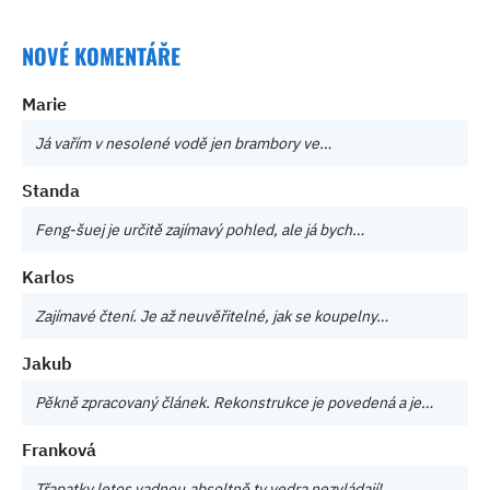
NOVÉ KOMENTÁŘE
Marie
Já vařím v nesolené vodě jen brambory ve…
Standa
Feng-šuej je určitě zajímavý pohled, ale já bych…
Karlos
Zajímavé čtení. Je až neuvěřitelné, jak se koupelny…
Jakub
Pěkně zpracovaný článek. Rekonstrukce je povedená a je…
Franková
Třapatky letos vadnou,absoltně ty vedra nezvládají!