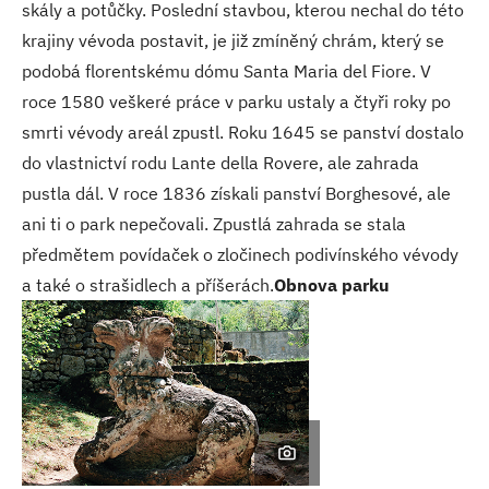
skály a potůčky. Poslední stavbou, kterou nechal do této
krajiny vévoda postavit, je již zmíněný chrám, který se
podobá florentskému dómu Santa Maria del Fiore. V
roce 1580 veškeré práce v parku ustaly a čtyři roky po
smrti vévody areál zpustl. Roku 1645 se panství dostalo
do vlastnictví rodu Lante della Rovere, ale zahrada
pustla dál. V roce 1836 získali panství Borghesové, ale
ani ti o park nepečovali. Zpustlá zahrada se stala
předmětem povídaček o zločinech podivínského vévody
a také o strašidlech a příšerách.
Obnova parku