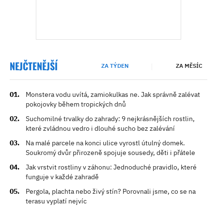
NEJČTENĚJŠÍ
ZA TÝDEN
ZA MĚSÍC
Monstera vodu uvítá, zamiokulkas ne. Jak správně zalévat
pokojovky během tropických dnů
Suchomilné trvalky do zahrady: 9 nejkrásnějších rostlin,
které zvládnou vedro i dlouhé sucho bez zalévání
Na malé parcele na konci ulice vyrostl útulný domek.
Soukromý dvůr přirozeně spojuje sousedy, děti i přátele
Jak vrstvit rostliny v záhonu: Jednoduché pravidlo, které
funguje v každé zahradě
Pergola, plachta nebo živý stín? Porovnali jsme, co se na
terasu vyplatí nejvíc