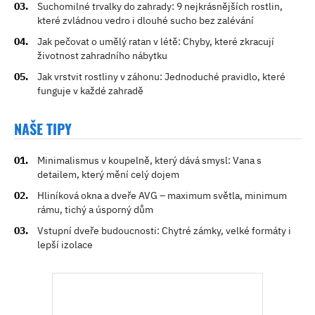
Suchomilné trvalky do zahrady: 9 nejkrásnějších rostlin,
které zvládnou vedro i dlouhé sucho bez zalévání
Jak pečovat o umělý ratan v létě: Chyby, které zkracují
životnost zahradního nábytku
Jak vrstvit rostliny v záhonu: Jednoduché pravidlo, které
funguje v každé zahradě
NAŠE TIPY
Minimalismus v koupelně, který dává smysl: Vana s
detailem, který mění celý dojem
Hliníková okna a dveře AVG – maximum světla, minimum
rámu, tichý a úsporný dům
Vstupní dveře budoucnosti: Chytré zámky, velké formáty i
lepší izolace