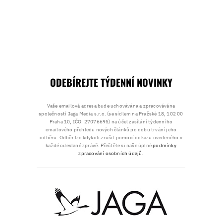
ODEBÍREJTE TÝDENNÍ NOVINKY
Vaše emailová adresa bude uchovávána a zpracovávána
společností Jaga Media s.r.o. (se sídlem na Pražské 18, 102 00
Praha 10, IČO: 27076695) na účel zasílání týdenního
emailového přehledu nových článků po dobu trvání jeho
odběru. Odběr lze kdykoli zrušit pomocí odkazu uvedeného v
každé odeslané zprávě. Přečtěte si naše úplné
podmínky
zpracování osobních údajů
.