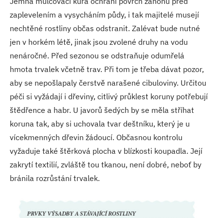
Jemná mulčovací kůra ochrání povrch záhonu před
zaplevelením a vysycháním půdy, i tak majitelé musejí
nechtěné rostliny občas odstranit. Zalévat bude nutné
jen v horkém létě, jinak jsou zvolené druhy na vodu
nenáročné. Před sezonou se odstraňuje odumřelá
hmota trvalek včetně trav. Při tom je třeba dávat pozor,
aby se nepošlapaly čerstvě narašené cibuloviny. Určitou
péči si vyžádají i dřeviny, citlivý průklest koruny potřebují
štědřence a habr. U javorů šedých by se měla stříhat
koruna tak, aby si uchovala tvar deštníku, který je u
vícekmenných dřevin žádoucí. Občasnou kontrolu
vyžaduje také štěrková plocha v blízkosti koupadla. Její
zakrytí textilií, zvláště tou tkanou, není dobré, neboť by
bránila rozrůstání trvalek.