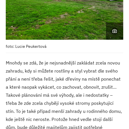
foto: Lucie Peukertová
Mnohdy se zdá, že je nejsnadnější zakládat zcela novou
zahradu, kdy si můžete rostliny a styl vybrat dle svého
přání a není třeba řešit, jaké dřeviny na místě ponechat
a které naopak vykácet, co zachovat, obnovit, zrušit…
Takové plánování má své výhody, ale i nedostatky –
třeba že zde zcela chybějí vysoké stromy poskytující
stín. To je také případ menší zahrady u rodinného domu,
kde ještě nic neroste. Protože hned vedle stojí další
dům, bude důležité majitelům zajistit potřebné