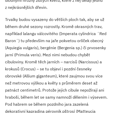
dlouhými hrozny žlutých květů, které z něj dělají jednu
z nejkrásnějších dřevin.
Trvalky budou vysazeny do větších ploch tak, aby se už
během druhé sezony rozrostly. Kromě okrasných trav,
například lalangu válcovitého (Imperata cylindrica ´Red
Baron´) tu především na jaře pokvetou orlíček obecný
(Aquiegia vulgaris), bergénie (Bergenia sp.) či prvosenky
jarní (Primula veris). Mezi nimi nebudou chybět
cibuloviny. Kromě těch jarních – narcisů (Narcissus) a
krokusů (Crocus) – se tu objeví i pozdní česneky
obrovské (Allium giganteum), které zaujmou svou více
než metrovou výškou a květy s průměrem deset až
patnáct centimetrů. Protože jejich cibule nepožírají ani
hraboši, během let se samy namnoží dělením i výsevem.
Pod habrem se během pozdního jara zazelená
dekorativní kapradina pérovník pštrosí (Matteucia