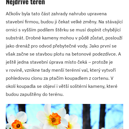
Nejdříve terén
Ačkoliv byla tato část zahrady nahrubo upravena
stavební firmou, budou ji čekat velké změny. Na stávající
ornici s vyšším podílem štěrku se musí doplnit chybějící
substrát. Drobné kameny mohou v půdě zůstat, poslouží
jako drenáž pro odvod přebytečné vody. Jako první se
však začne se stavbou plotu na betonové podezdívce. A
ještě jedna stavební úprava místo čeká – protože je
v rovině, vznikne tady menší terénní val, který vytvoří
pohledovou clonu za ptačím koupadlem z cortenu. V
okolí koupadla se objeví i větší solitérní kameny, které
budou zapuštěny do terénu.