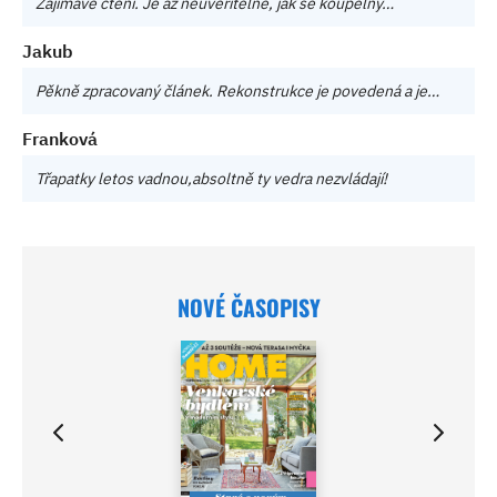
Zajímavé čtení. Je až neuvěřitelné, jak se koupelny…
Jakub
Pěkně zpracovaný článek. Rekonstrukce je povedená a je…
Franková
Třapatky letos vadnou,absoltně ty vedra nezvládají!
NOVÉ ČASOPISY