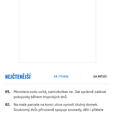
NEJČTENĚJŠÍ
ZA TÝDEN
ZA MĚSÍC
Monstera vodu uvítá, zamiokulkas ne. Jak správně zalévat
pokojovky během tropických dnů
Na malé parcele na konci ulice vyrostl útulný domek.
Soukromý dvůr přirozeně spojuje sousedy, děti i přátele