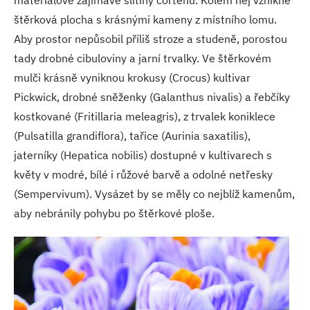
materiálově zajímavé slitiny cortenu. Kolem něj vznikne
štěrková plocha s krásnými kameny z místního lomu.
Aby prostor nepůsobil příliš stroze a studeně, porostou
tady drobné cibuloviny a jarní trvalky. Ve štěrkovém
mulči krásně vyniknou krokusy (Crocus) kultivar
Pickwick, drobné sněženky (Galanthus nivalis) a řebčíky
kostkované (Fritillaria meleagris), z trvalek koniklece
(Pulsatilla grandiflora), tařice (Aurinia saxatilis),
jaterníky (Hepatica nobilis) dostupné v kultivarech s
květy v modré, bílé i růžové barvě a odolné netřesky
(Sempervivum). Vysázet by se měly co nejblíž kamenům,
aby nebránily pohybu po štěrkové ploše.