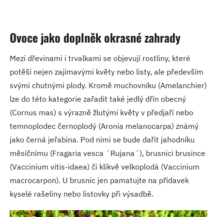
Ovoce jako doplněk okrasné zahrady
Mezi dřevinami i trvalkami se objevují rostliny, které
potěší nejen zajímavými květy nebo listy, ale především
svými chutnými plody. Kromě muchovníku (Amelanchier)
lze do této kategorie zařadit také jedlý dřín obecný
(Cornus mas) s výrazně žlutými květy v předjaří nebo
temnoplodec černoplodý (Aronia melanocarpa) známý
jako černá jeřabina. Pod nimi se bude dařit jahodníku
měsíčnímu (Fragaria vesca ´Rujana´), brusnici brusince
(Vaccinium vitis-idaea) či klikvě velkoplodá (Vaccinium
macrocarpon). U brusnic jen pamatujte na přídavek
kyselé rašeliny nebo listovky při výsadbě.