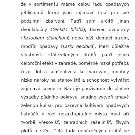
že v sortimentu máme celou řadu opadavých
jehličnanů, které jsou zajímavé také pro své
podzimní zbarvení. Patří sem určitě jinan
dvoulaločný (
Ginkgo biloba
), tisovec dvouřadý
(
Taxodium distichum
) nebo náš domácí strom,
modřín opadavý (
Larix decidua
). Mezi důležité
vlastnosti stálezelených druhů patří jejich
celoroční efekt v zahradě, poměrně nízká potřeba
řezu, dobrá snášenlivost ke tvarování, mnohdy
nízké nároky na stanoviště a schopnost vytvářet
zajímavé scenerie. Rádi je používáme do plošné
výsadby půdního pokryvu, snadno vytvoří tmavě
zelenou kulisu pro barevné kultivary opadavých
listnáčů a své nezastupitelné místo mají při
tvorbě vřesovišť, zahradních rašelinišť, živých
plotů a stěn. Celá řada nenáročných druhů se