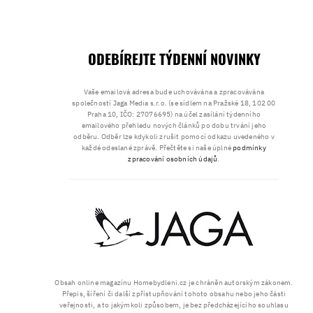
ODEBÍREJTE TÝDENNÍ NOVINKY
Vaše emailová adresa bude uchovávána a zpracovávána
společností Jaga Media s.r.o. (se sídlem na Pražské 18, 102 00
Praha 10, IČO: 27076695) na účel zasílání týdenního
emailového přehledu nových článků po dobu trvání jeho
odběru. Odběr lze kdykoli zrušit pomocí odkazu uvedeného v
každé odeslané zprávě. Přečtěte si naše úplné
podmínky
zpracování osobních údajů
.
Obsah online magazínu Homebydleni.cz je chráněn autorským zákonem.
Přepis, šíření či další zpřístupňování tohoto obsahu nebo jeho části
veřejnosti, a to jakýmkoli způsobem, je bez předcházejícího souhlasu