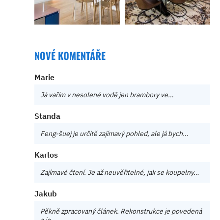
NOVÉ KOMENTÁŘE
Marie
Já vařím v nesolené vodě jen brambory ve…
Standa
Feng-šuej je určitě zajímavý pohled, ale já bych…
Karlos
Zajímavé čtení. Je až neuvěřitelné, jak se koupelny…
Jakub
Pěkně zpracovaný článek. Rekonstrukce je povedená
a je…