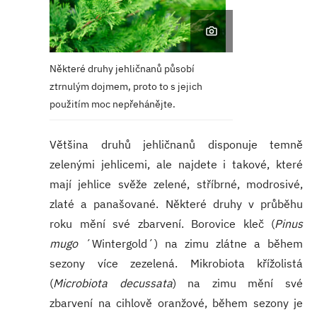
Některé druhy jehličnanů působí
ztrnulým dojmem, proto to s jejich
použitím moc nepřehánějte.
Většina druhů jehličnanů disponuje temně
zelenými jehlicemi, ale najdete i takové, které
mají jehlice svěže zelené, stříbrné, modrosivé,
zlaté a panašované. Některé druhy v průběhu
roku mění své zbarvení. Borovice kleč (
Pinus
mugo
´Wintergold´) na zimu zlátne a během
sezony více zezelená. Mikrobiota křížolistá
(
Microbiota decussata
) na zimu mění své
zbarvení na cihlově oranžové, během sezony je