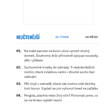
NEJČTENĚJŠÍ
ZA TÝDEN
ZA MĚSÍC
Na malé parcele na konci ulice vyrostl útulný
domek. Soukromý dvůr přirozeně spojuje sousedy,
děti i přátele
Suchomilné trvalky do zahrady: 9 nejkrásnějších
rostlin, které zvládnou vedro i dlouhé sucho bez
zalévání
Pět chyb v zahradě, které vás mohou stát desítky
tisíc korun. Vyplatí se jim vyhnout hned na začátku
Pergola, plachta nebo živý stín? Porovnali jsme, co
se na terasu vyplatí nejvíc