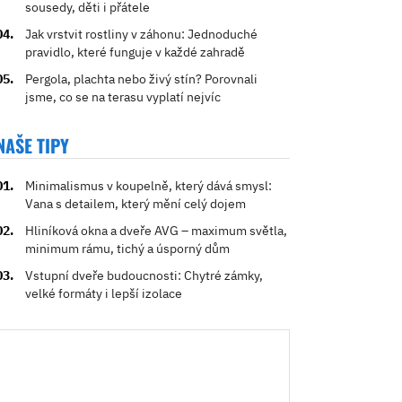
sousedy, děti i přátele
Jak vrstvit rostliny v záhonu: Jednoduché
pravidlo, které funguje v každé zahradě
Pergola, plachta nebo živý stín? Porovnali
jsme, co se na terasu vyplatí nejvíc
NAŠE TIPY
Minimalismus v koupelně, který dává smysl:
Vana s detailem, který mění celý dojem
Hliníková okna a dveře AVG – maximum světla,
minimum rámu, tichý a úsporný dům
Vstupní dveře budoucnosti: Chytré zámky,
velké formáty i lepší izolace