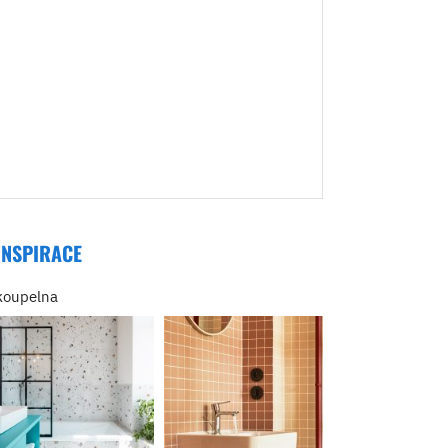
INSPIRACE
koupelna