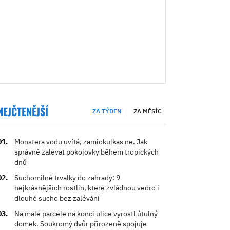
NEJČTENĚJŠÍ
ZA TÝDEN
ZA MĚSÍC
Monstera vodu uvítá, zamiokulkas ne. Jak
správně zalévat pokojovky během tropických
dnů
Suchomilné trvalky do zahrady: 9
nejkrásnějších rostlin, které zvládnou vedro i
dlouhé sucho bez zalévání
Na malé parcele na konci ulice vyrostl útulný
domek. Soukromý dvůr přirozeně spojuje