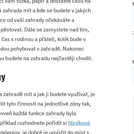
í vám tužka, papír a dostatek času na
 zahrada mít a kde se budete v jakých
, co od vaší zahrady očekáváte a
e pěstovat. Dále se zamyslete nad tím,
čas s rodinou a přáteli, kolik bude v
 budou pohybovat v zahradě. Nakonec
u budete na zahradu nejčastěji chodit.
ny
a zahradě mít a jak ji budete využívat, je
lit tyto činnosti na jednotlivé zóny tak,
roveň každá funkce zahrady byla
říklad rozhodnete pořídit si
hliníkové
eleniny, je dobré je umístit do míst s