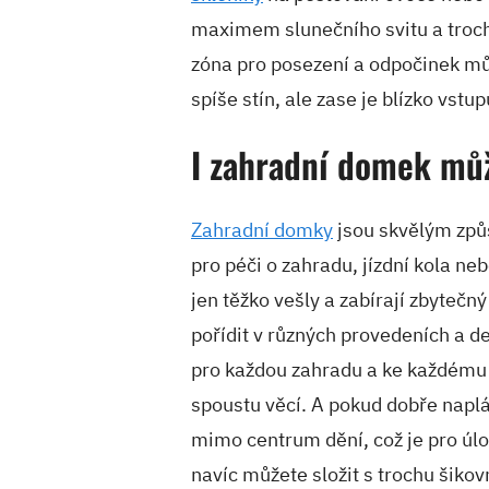
maximem slunečního svitu a troc
zóna pro posezení a odpočinek mů
spíše stín, ale zase je blízko vst
I zahradní domek mů
Zahradní domky
jsou skvělým způ
pro péči o zahradu, jízdní kola ne
jen těžko vešly a zabírají zbyteč
pořídit v různých provedeních a 
pro každou zahradu a ke každému
spoustu věcí. A pokud dobře naplá
mimo centrum dění, což je pro úlo
navíc můžete složit s trochu šiko