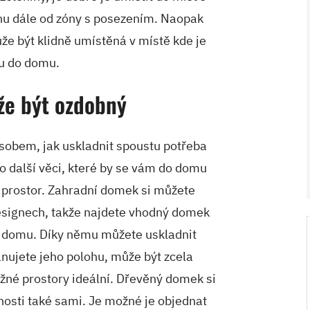
hu dále od zóny s posezením. Naopak
že být klidně umístěná v místě kde je
upu do domu.
že být ozdobný
sobem, jak uskladnit spoustu potřeba
V ZAHRADĚ 2/2026
bo další věci, které by se vám do domu
ný prostor. Zahradní domek si můžete
designech, takže najdete vhodný domek
 domu. Díky němu můžete uskladnit
nujete jeho polohu, může být zcela
žné prostory ideální. Dřevěný domek si
vnosti také sami. Je možné je objednat