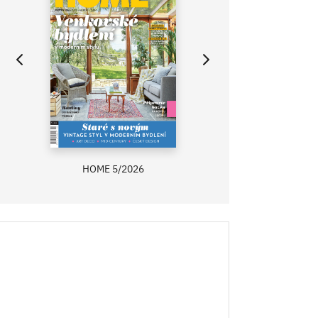
HOME 5/2026
ZAHRADA PRÍMA
RECEPTY PRÍMA
ASB 0