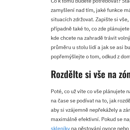
Co k tomu budete potřebovat? Stač
zamyšlení nad tím, jaké funkce má
situacích zdržovat. Zapište si vše
případně také to, co zde plánujet
kde chcete na zahradě trávit volný 
průměru u stolu lidí a jak se asi
popřemýšlejte o tom, odkud z dom
Rozdělte si vše na zó
Poté, co už víte co vše plánujete n
na čase se podívat na to, jak rozdě
aby si vzájemně nepřekážely a zá
maximálně efektivní. Pokud se nap
skleníky
na pěstování ovoce nebo z