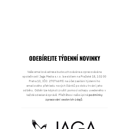
ODEBÍREJTE TÝDENNÍ NOVINKY
Vaše emailová adresa bude uchovávána a zpracovávána
společností Jaga Media s.r.o. (se sídlem na Pražské 18, 102 00
Praha 10, IČO: 27076695) na účel zasílání týdenního
emailového přehledu nových článků po dobu trvání jeho
odběru. Odběr lze kdykoli zrušit pomocí odkazu uvedeného v
každé odeslané zprávě. Přečtěte si naše úplné
podmínky
zpracování osobních údajů
.