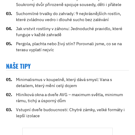
Soukromý dvůr přirozeně spojuje sousedy, děti i přátele
Suchomilné trvalky do zahrady: 9 nejkrásnějších rostlin,
které zvládnou vedro i dlouhé sucho bez zalévání
Jak vrstvit rostliny v záhonu: Jednoduché pravidlo, které
funguje v každé zahradě
Pergola, plachta nebo živý stín? Porovnali jsme, co se na
terasu vyplatí nejvíc
NAŠE TIPY
Minimalismus v koupelně, který dává smysl: Vana s
detailem, který mění celý dojem
Hliníková okna a dveře AVG – maximum světla, minimum
rámu, tichý a úsporný dům
Vstupní dveře budoucnosti: Chytré zámky, velké formáty i
lepší izolace