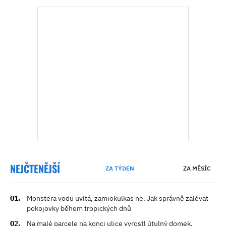
NEJČTENĚJŠÍ
ZA TÝDEN
ZA MĚSÍC
Monstera vodu uvítá, zamiokulkas ne. Jak správně zalévat
pokojovky během tropických dnů
Na malé parcele na konci ulice vyrostl útulný domek.