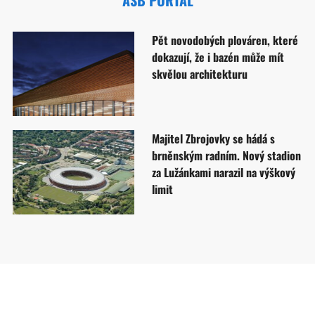
ASB PORTAL
Pět novodobých plováren, které
dokazují, že i bazén může mít
skvělou architekturu
Majitel Zbrojovky se hádá s
brněnským radním. Nový stadion
za Lužánkami narazil na výškový
limit