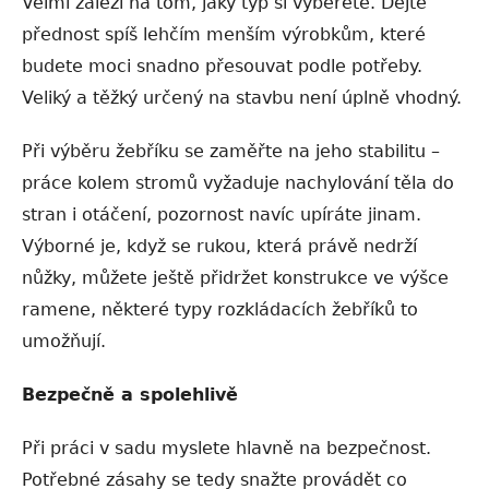
Velmi záleží na tom, jaký typ si vyberete. Dejte
přednost spíš lehčím menším výrobkům, které
budete moci snadno přesouvat podle potřeby.
Veliký a těžký určený na stavbu není úplně vhodný.
Při výběru žebříku se zaměřte na jeho stabilitu –
práce kolem stromů vyžaduje nachylování těla do
stran i otáčení, pozornost navíc upíráte jinam.
Výborné je, když se rukou, která právě nedrží
nůžky, můžete ještě přidržet konstrukce ve výšce
ramene, některé typy rozkládacích žebříků to
umožňují.
Bezpečně a spolehlivě
Při práci v sadu myslete hlavně na bezpečnost.
Potřebné zásahy se tedy snažte provádět co