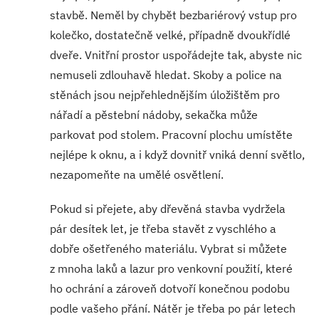
stavbě. Neměl by chybět bezbariérový vstup pro
kolečko, dostatečně velké, případně dvoukřídlé
dveře. Vnitřní prostor uspořádejte tak, abyste nic
nemuseli zdlouhavě hledat. Skoby a police na
stěnách jsou nejpřehlednějším úložištěm pro
nářadí a pěstební nádoby, sekačka může
parkovat pod stolem. Pracovní plochu umístěte
nejlépe k oknu, a i když dovnitř vniká denní světlo,
nezapomeňte na umělé osvětlení.
Pokud si přejete, aby dřevěná stavba vydržela
pár desítek let, je třeba stavět z vyschlého a
dobře ošetřeného materiálu. Vybrat si můžete
z mnoha laků a lazur pro venkovní použití, které
ho ochrání a zároveň dotvoří konečnou podobu
podle vašeho přání. Nátěr je třeba po pár letech