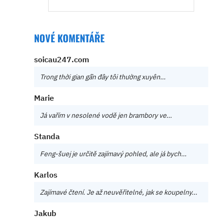
NOVÉ KOMENTÁŘE
soicau247.com
Trong thời gian gần đây tôi thường xuyên…
Marie
Já vařím v nesolené vodě jen brambory ve…
Standa
Feng-šuej je určitě zajímavý pohled, ale já bych…
Karlos
Zajímavé čtení. Je až neuvěřitelné, jak se koupelny…
Jakub