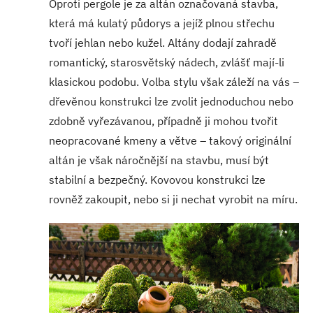
Oproti pergole je za altán označovaná stavba,
která má kulatý půdorys a jejíž plnou střechu
tvoří jehlan nebo kužel. Altány dodají zahradě
romantický, starosvětský nádech, zvlášť mají-li
klasickou podobu. Volba stylu však záleží na vás –
dřevěnou konstrukci lze zvolit jednoduchou nebo
zdobně vyřezávanou, případně ji mohou tvořit
neopracované kmeny a větve – takový originální
altán je však náročnější na stavbu, musí být
stabilní a bezpečný. Kovovou konstrukci lze
rovněž zakoupit, nebo si ji nechat vyrobit na míru.