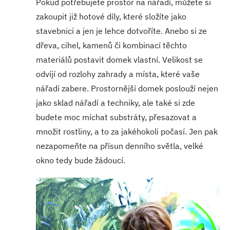
Pokud potřebujete prostor na nářadí, můžete si
zakoupit již hotové díly, které složíte jako
stavebnici a jen je lehce dotvoříte. Anebo si ze
dřeva, cihel, kamenů či kombinací těchto
materiálů postavit domek vlastní. Velikost se
odvíjí od rozlohy zahrady a místa, které vaše
nářadí zabere. Prostornější domek poslouží nejen
jako sklad nářadí a techniky, ale také si zde
budete moc míchat substráty, přesazovat a
množit rostliny, a to za jakéhokoli počasí. Jen pak
nezapomeňte na přísun denního světla, velké
okno tedy bude žádoucí.