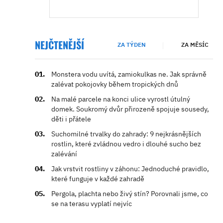
NEJČTENĚJŠÍ
ZA TÝDEN
ZA MĚSÍC
Monstera vodu uvítá, zamiokulkas ne. Jak správně
zalévat pokojovky během tropických dnů
Na malé parcele na konci ulice vyrostl útulný
domek. Soukromý dvůr přirozeně spojuje sousedy,
děti i přátele
Suchomilné trvalky do zahrady: 9 nejkrásnějších
rostlin, které zvládnou vedro i dlouhé sucho bez
zalévání
Jak vrstvit rostliny v záhonu: Jednoduché pravidlo,
které funguje v každé zahradě
Pergola, plachta nebo živý stín? Porovnali jsme, co
se na terasu vyplatí nejvíc