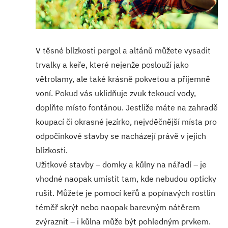
V těsné blízkosti pergol a altánů můžete vysadit
trvalky a keře, které nejenže poslouží jako
větrolamy, ale také krásně pokvetou a příjemně
voní. Pokud vás uklidňuje zvuk tekoucí vody,
doplňte místo fontánou. Jestliže máte na zahradě
koupací či okrasné jezírko, nejvděčnější místa pro
odpočinkové stavby se nacházejí právě v jejich
blízkosti.
Užitkové stavby – domky a kůlny na nářadí – je
vhodné naopak umístit tam, kde nebudou opticky
rušit. Můžete je pomocí keřů a popínavých rostlin
téměř skrýt nebo naopak barevným nátěrem
zvýraznit – i kůlna může být pohledným prvkem.