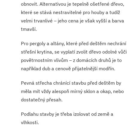
obnovit. Alternativou je tepelně ošetřené dřevo,
které se stává nestravitelné pro houby a tudíž
velmi trvanlivé – jeho cena je však vyšší a barva
tmavší.
Pro pergoly a altány, které před deštěm nechrání
střešní krytina, se vyplatí zvolit dřevo odolné vůči
povětrnostním vlivům – z domácích druhů je to
například dub a cenově přijatelnější modřín.
Pevná střecha chránící stavbu před deštěm by
měla mít vždy alespoň mírný sklon a okap, nebo
dostatečný přesah.
Podlahu stavby je třeba izolovat od země a
vlhkosti.