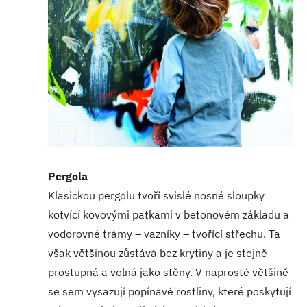
Pergola
Klasickou pergolu tvoří svislé nosné sloupky
kotvící kovovými patkami v betonovém základu a
vodorovné trámy – vazníky – tvořící střechu. Ta
však většinou zůstává bez krytiny a je stejně
prostupná a volná jako stěny. V naprosté většině
se sem vysazují popínavé rostliny, které poskytují