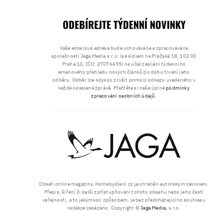
ODEBÍREJTE TÝDENNÍ NOVINKY
Vaše emailová adresa bude uchovávána a zpracovávána
společností Jaga Media s.r.o. (se sídlem na Pražské 18, 102 00
Praha 10, IČO: 27076695) na účel zasílání týdenního
emailového přehledu nových článků po dobu trvání jeho
odběru. Odběr lze kdykoli zrušit pomocí odkazu uvedeného v
každé odeslané zprávě. Přečtěte si naše úplné
podmínky
zpracování osobních údajů
.
Obsah online magazínu Homebydleni.cz je chráněn autorským zákonem.
Přepis, šíření či další zpřístupňování tohoto obsahu nebo jeho části
veřejnosti, a to jakýmkoli způsobem, je bez předcházejícího souhlasu
redakce zakázáno. Copyright ©
Jaga Media
, s.r.o.