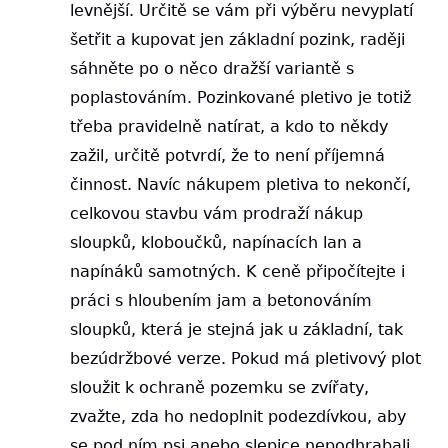
levnější. Určitě se vám při výběru nevyplatí
šetřit a kupovat jen základní pozink, raději
sáhněte po o něco dražší variantě s
poplastováním. Pozinkované pletivo je totiž
třeba pravidelně natírat, a kdo to někdy
zažil, určitě potvrdí, že to není příjemná
činnost. Navíc nákupem pletiva to nekončí,
celkovou stavbu vám prodraží nákup
sloupků, kloboučků, napínacích lan a
napínáků samotných. K ceně připočítejte i
práci s hloubením jam a betonováním
sloupků, která je stejná jak u základní, tak
bezúdržbové verze. Pokud má pletivový plot
sloužit k ochraně pozemku se zvířaty,
zvažte, zda ho nedoplnit podezdívkou, aby
se pod ním psi anebo slepice nepodhrabali.