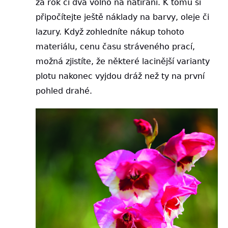
za rok či dva volno na natírání. K tomu si
připočítejte ještě náklady na barvy, oleje či
lazury. Když zohledníte nákup tohoto
materiálu, cenu času stráveného prací,
možná zjistíte, že některé lacinější varianty
plotu nakonec vyjdou dráž než ty na první
pohled drahé.