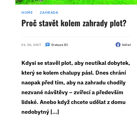
HOME
ZAHRADA
Proč stavět kolem zahrady plot?
01. 06. 2017
Diskuze (0)
Sdílet
Kdysi se stavěl plot, aby neutíkal dobytek,
který se kolem chalupy pásl. Dnes chrání
naopak před tím, aby na zahradu chodily
nezvané návštěvy – zvířecí a především
lidské. Anebo když chcete udělat z domu
nedobytný […]