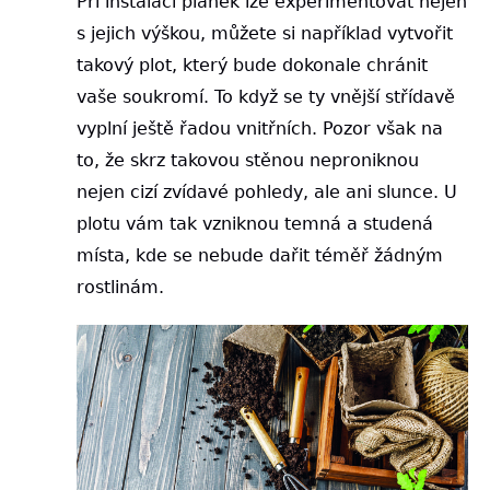
Při instalaci planěk lze experimentovat nejen
s jejich výškou, můžete si například vytvořit
takový plot, který bude dokonale chránit
vaše soukromí. To když se ty vnější střídavě
vyplní ještě řadou vnitřních. Pozor však na
to, že skrz takovou stěnou neproniknou
nejen cizí zvídavé pohledy, ale ani slunce. U
plotu vám tak vzniknou temná a studená
místa, kde se nebude dařit téměř žádným
rostlinám.