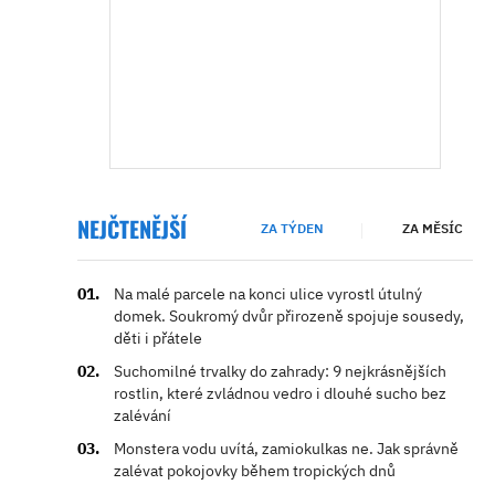
NEJČTENĚJŠÍ
ZA TÝDEN
ZA MĚSÍC
Na malé parcele na konci ulice vyrostl útulný
domek. Soukromý dvůr přirozeně spojuje sousedy,
děti i přátele
Suchomilné trvalky do zahrady: 9 nejkrásnějších
rostlin, které zvládnou vedro i dlouhé sucho bez
zalévání
Monstera vodu uvítá, zamiokulkas ne. Jak správně
zalévat pokojovky během tropických dnů