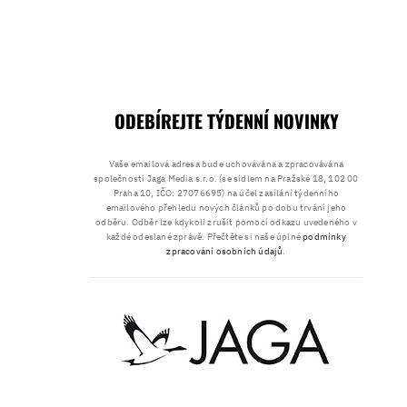
ODEBÍREJTE TÝDENNÍ NOVINKY
Vaše emailová adresa bude uchovávána a zpracovávána
společností Jaga Media s.r.o. (se sídlem na Pražské 18, 102 00
Praha 10, IČO: 27076695) na účel zasílání týdenního
emailového přehledu nových článků po dobu trvání jeho
odběru. Odběr lze kdykoli zrušit pomocí odkazu uvedeného v
každé odeslané zprávě. Přečtěte si naše úplné
podmínky
zpracování osobních údajů
.