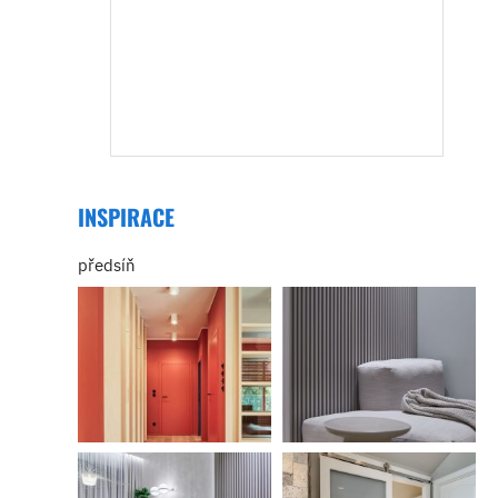
INSPIRACE
předsíň