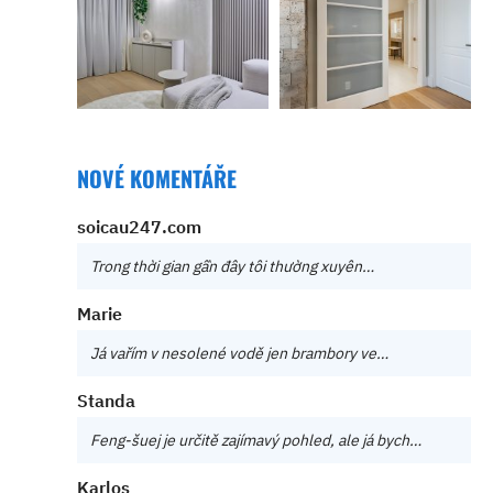
NOVÉ KOMENTÁŘE
soicau247.com
Trong thời gian gần đây tôi thường xuyên…
Marie
Já vařím v nesolené vodě jen brambory ve…
Standa
Feng-šuej je určitě zajímavý pohled, ale já bych…
Karlos