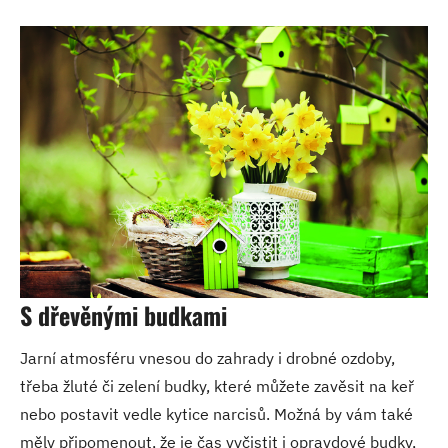
S dřevěnými budkami
Jarní atmosféru vnesou do zahrady i drobné ozdoby,
třeba žluté či zelení budky, které můžete zavěsit na keř
nebo postavit vedle kytice narcisů. Možná by vám také
měly připomenout, že je čas vyčistit i opravdové budky,