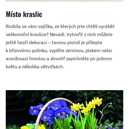
Místo kraslic
Rozbila se vám vajíčka, ze kterých jste chtěli vyrábět
velikonoční kraslice? Nevadí. Vytvořit z nich můžete
ještě hezčí dekoraci – tavnou pistolí je přilepte
k břízovému polínku, vyplňte zeminou, pískem nebo
aranžovací hmotou a dovnitř zapíchněte po jednom
květu a několika větvičkách.