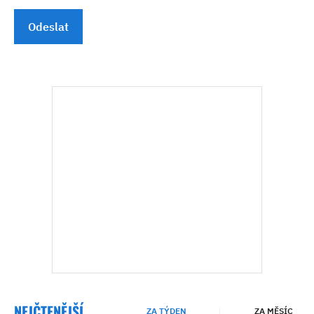
Odeslat
NEJČTENĚJŠÍ
ZA TÝDEN
ZA MĚSÍC