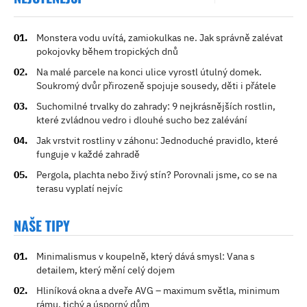
Monstera vodu uvítá, zamiokulkas ne. Jak správně zalévat
pokojovky během tropických dnů
Na malé parcele na konci ulice vyrostl útulný domek.
Soukromý dvůr přirozeně spojuje sousedy, děti i přátele
Suchomilné trvalky do zahrady: 9 nejkrásnějších rostlin,
které zvládnou vedro i dlouhé sucho bez zalévání
Jak vrstvit rostliny v záhonu: Jednoduché pravidlo, které
funguje v každé zahradě
Pergola, plachta nebo živý stín? Porovnali jsme, co se na
terasu vyplatí nejvíc
NAŠE TIPY
Minimalismus v koupelně, který dává smysl: Vana s
detailem, který mění celý dojem
Hliníková okna a dveře AVG – maximum světla, minimum
rámu, tichý a úsporný dům