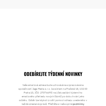
ODEBÍREJTE TÝDENNÍ NOVINKY
Vaše emailová adresa bude uchovávána a zpracovávána
společností Jaga Media s.r.o. (se sídlem na Pražské 18, 102 00
Praha 10, IČO: 27076695) na účel zasílání týdenního
emailového přehledu nových článků po dobu trvání jeho
odběru. Odběr lze kdykoli zrušit pomocí odkazu uvedeného v
každé odeslané zprávě. Přečtěte si naše úplné
podmínky