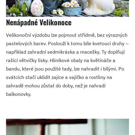
Nenápadné Velikonoce
Velikonoční výzdobu lze pojmout střídmě, bez výrazných
pastelových barev. Poslouží k tomu bíle kvetoucí druhy –
například zahradní sedmikráska a macešky. Ty doplňují
rašící větvičky lísky. Hliníkové obaly na květináče a
bandu, které jsou použité tady, lze nahradit i bílými. Po
svátcích stačí uklidit zajíce a vajíčko a rostliny na
zahradě mohou zůstat do doby, než je nahradí
balkonovky.