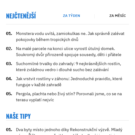
NEJČTENĚJŠÍ
ZA TÝDEN
ZA MĚSÍC
Monstera vodu uvítá, zamiokulkas ne. Jak správně zalévat
pokojovky během tropických dnů
Na malé parcele na konci ulice vyrostl útulný domek.
Soukromý dvůr přirozeně spojuje sousedy, děti i přátele
Suchomilné trvalky do zahrady: 9 nejkrásnějších rostlin,
které zvládnou vedro i dlouhé sucho bez zalévání
Jak vrstvit rostliny v záhonu: Jednoduché pravidlo, které
funguje v každé zahradě
Pergola, plachta nebo živý stín? Porovnali jsme, co se na
terasu vyplatí nejvíc
NAŠE TIPY
Dva byty místo jednoho díky Rekonstrukční výzvě. Mladý