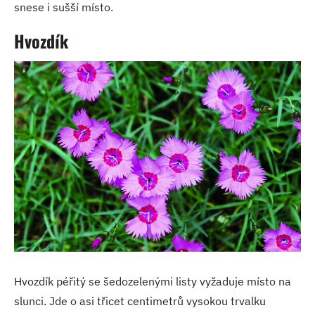
snese i sušší místo.
Hvozdík
Hvozdík péřitý se šedozelenými listy vyžaduje místo na
slunci. Jde o asi třicet centimetrů vysokou trvalku