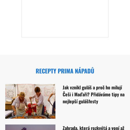
RECEPTY PRIMA NÁPADŮ
Jak vznikl guláš a proč ho milují
Češi i Maďaři? Přidáváme tipy na
nejlepší gulášfesty
Zahrada, která rozkvétá a voní až