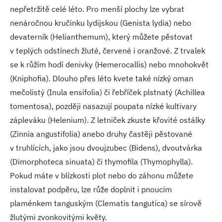
nepřetržitě celé léto. Pro menší plochy lze vybrat
nenáročnou kručinku lydijskou (Genista lydia) nebo
devaterník (Helianthemum), který můžete pěstovat
v teplých odstínech žluté, červené i oranžové. Z trvalek
se k růžím hodí denivky (Hemerocallis) nebo mnohokvět
(Kniphofia). Dlouho přes léto kvete také nízký oman
mečolistý (Inula ensifolia) či řebříček plstnatý (Achillea
tomentosa), později nasazují poupata nízké kultivary
zápleváku (Helenium). Z letniček zkuste křovité ostálky
(Zinnia angustifolia) anebo druhy častěji pěstované
v truhlících, jako jsou dvoujzubec (Bidens), dvoutvárka
(Dimorphoteca sinuata) či thymofila (Thymophylla).
Pokud máte v blízkosti plot nebo do záhonu můžete
instalovat podpěru, lze růže doplnit i pnoucím
plaménkem tanguským (Clematis tangutica) se sírově
žlutými zvonkovitými květy.