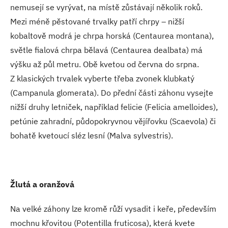
nemusejí se vyrývat, na místě zůstávají několik roků.
Mezi méně pěstované trvalky patří chrpy – nižší
kobaltově modrá je chrpa horská (Centaurea montana),
světle fialová chrpa bělavá (Centaurea dealbata) má
výšku až půl metru. Obě kvetou od června do srpna.
Z klasických trvalek vyberte třeba zvonek klubkatý
(Campanula glomerata). Do přední části záhonu vysejte
nižší druhy letniček, například felicie (Felicia amelloides),
petúnie zahradní, půdopokryvnou vějířovku (Scaevola) či
bohatě kvetoucí sléz lesní (Malva sylvestris).
Žlutá a oranžová
Na velké záhony lze kromě růží vysadit i keře, především
mochnu křovitou (Potentilla fruticosa), která kvete