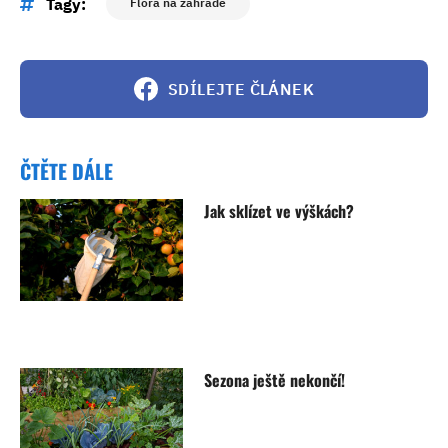
Tagy:
Flóra na zahradě
SDÍLEJTE ČLÁNEK
ČTĚTE DÁLE
Jak sklízet ve výškách?
Sezona ještě nekončí!