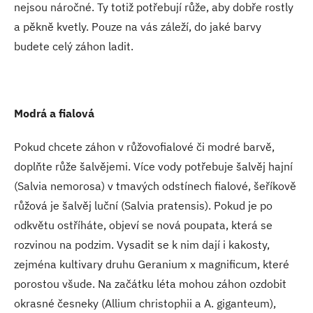
nejsou náročné. Ty totiž potřebují růže, aby dobře rostly
a pěkně kvetly. Pouze na vás záleží, do jaké barvy
budete celý záhon ladit.
Modrá a fialová
Pokud chcete záhon v růžovofialové či modré barvě,
doplňte růže šalvějemi. Více vody potřebuje šalvěj hajní
(Salvia nemorosa) v tmavých odstínech fialové, šeříkově
růžová je šalvěj luční (Salvia pratensis). Pokud je po
odkvětu ostříháte, objeví se nová poupata, která se
rozvinou na podzim. Vysadit se k nim dají i kakosty,
zejména kultivary druhu Geranium x magnificum, které
porostou všude. Na začátku léta mohou záhon ozdobit
okrasné česneky (Allium christophii a A. giganteum),