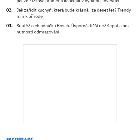
pár ze Žižkova proměnil kancelář v bydlení i investici
Jak zařídit kuchyň, která bude krásná i za deset let? Trendy
míří k přírodě
Soutěž o chladničku Bosch: Úsporná, tišší než šepot a bez
nutnosti odmrazování
INSPIRACE