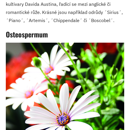
kultivary Davida Austina, řadící se mezi anglické či
romantické růže. Krásné jsou například odrůdy ´Sirius´,
´Piano´, ´Artemis´, ´Chippendale´ či ´Boscobel´.
Osteospermum