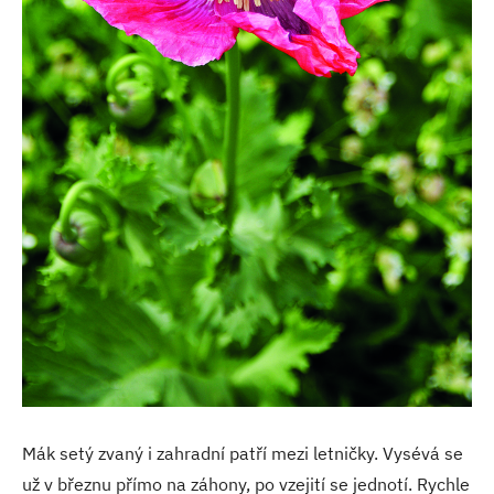
Mák setý zvaný i zahradní patří mezi letničky. Vysévá se
už v březnu přímo na záhony, po vzejití se jednotí. Rychle