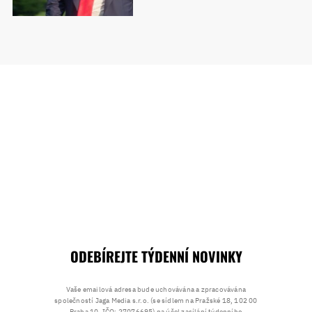
ODEBÍREJTE TÝDENNÍ NOVINKY
Vaše emailová adresa bude uchovávána a zpracovávána
společností Jaga Media s.r.o. (se sídlem na Pražské 18, 102 00
Praha 10, IČO: 27076695) na účel zasílání týdenního