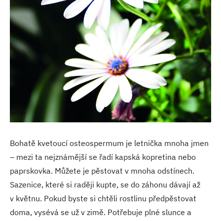
Bohatě kvetoucí osteospermum je letnička mnoha jmen
– mezi ta nejznámější se řadí kapská kopretina nebo
paprskovka. Můžete je pěstovat v mnoha odstínech.
Sazenice, které si raději kupte, se do záhonu dávají až
v květnu. Pokud byste si chtěli rostlinu předpěstovat
doma, vysévá se už v zimě. Potřebuje plné slunce a