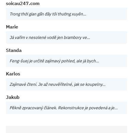
soicau247.com
Trong thời gian gần đây tôi thường xuyên…
Marie
Já vařím v nesolené vodě jen brambory ve…
Standa
Feng-šuej je určitě zajímavý pohled, ale já bych…
Karlos
Zajímavé čtení. Je až neuvěřitelné, jak se koupelny…
Jakub
Pěkně zpracovaný článek. Rekonstrukce je povedená a je…