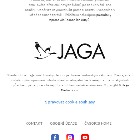
emailového přehledu nových článků po dobu trvání jeho
odběru. Odběr lze kdykoli zrušit pomocí odkazu uvedeného v
každé odeslané zprávě. Přečtěte si naše úplné
podmínky
zpracování osobních údajů
.
Obsah online magazínu Homebydleni.cz je chráněn autorským zákonem. Přepis, šíření
či další zpřístupňování tohoto obsahu nebo jeho části veřejnosti, a to jakýmkoli
způsobem, je bez předcházejícího souhlasu redakce zakázáno. Copyright ©
Jaga
Media
, s.r.o.
Spravovat cookie souhlasy
KONTAKT
OSOBNÍ ÚDAJE
ČASOPIS HOME