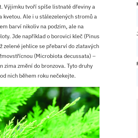
. Výjimku tvoří spíše listnaté dřeviny a
a kvetou. Ale i u stálezelených stromů a
em barví nikoliv na podzim, ale na
loty. Jde například o borovici kleč (Pinus
ž zelené jehlice se přebarví do zlatavých
ižmovstřícnou (Microbiota decussata) –
n zima změní do bronzova. Tyto druhy
y od nich během roku nečekejte.