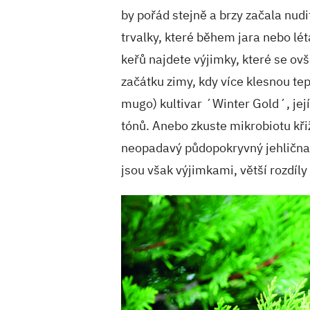
by pořád stejně a brzy začala nudit
trvalky, které během jara nebo lét
keřů najdete výjimky, které se ovš
začátku zimy, kdy více klesnou tep
mugo) kultivar ´Winter Gold´, její
tónů. Anebo zkuste mikrobiotu kř
neopadavý půdopokryvný jehlična
jsou však výjimkami, větší rozdíl