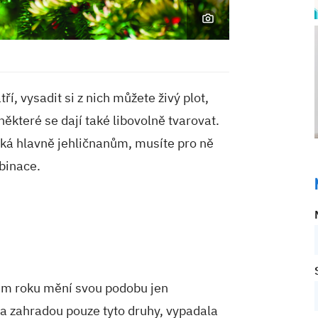
ří, vysadit si z nich můžete živý plot,
ěkteré se dají také libovolně tvarovat.
ýká hlavně jehličnanům, musíte pro ně
binace.
em roku mění svou podobu jen
na zahradou pouze tyto druhy, vypadala