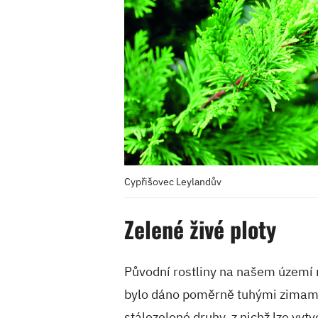
Cypřišovec Leylandův
Zelené živé ploty
Původní rostliny na našem území mě
bylo dáno poměrně tuhými zimami.
stálezelené druhy, z nichž lze vytv