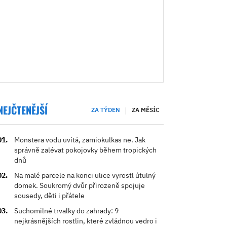
NEJČTENĚJŠÍ
ZA TÝDEN
ZA MĚSÍC
Monstera vodu uvítá, zamiokulkas ne. Jak
správně zalévat pokojovky během tropických
dnů
Na malé parcele na konci ulice vyrostl útulný
domek. Soukromý dvůr přirozeně spojuje
sousedy, děti i přátele
Suchomilné trvalky do zahrady: 9
nejkrásnějších rostlin, které zvládnou vedro i