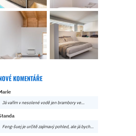
NOVÉ KOMENTÁŘE
Marie
Já vařím v nesolené vodě jen brambory ve…
Standa
Feng-šuej je určitě zajímavý pohled, ale já bych…