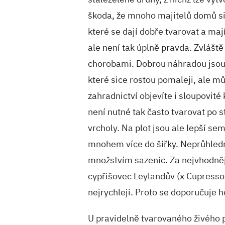
škoda, že mnoho majitelů domů si s
které se dají dobře tvarovat a maj
ale není tak úplně pravda. Zvláště
chorobami. Dobrou náhradou jsou 
které sice rostou pomaleji, ale mů
zahradnictví objevíte i sloupovité 
není nutné tak často tvarovat po st
vrcholy. Na plot jsou ale lepší s
mnohem více do šířky. Neprůhledn
množstvím sazenic. Za nejvhodnějš
cypřišovec Leylandův (x Cupressoc
nejrychleji. Proto se doporučuje h
U pravidelně tvarovaného živého p