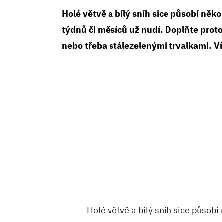
Holé větvě a bílý sníh sice působí něk
týdnů či měsíců už nudí. Doplňte prot
nebo třeba stálezelenými trvalkami. Vít
Holé větvě a bílý sníh sice působí