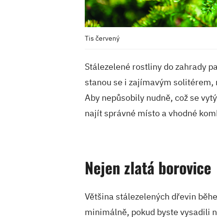
Tis červený
Stálezelené rostliny do zahrady pat
stanou se i zajímavým solitérem, n
Aby nepůsobily nudně, což se vyt
najít správné místo a vhodné kom
Nejen zlatá borovice
Většina stálezelených dřevin běh
minimálně, pokud byste vysadili 