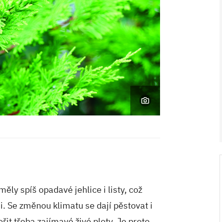
V ZAHRADĚ 2/2026
ly spíš opadavé jehlice i listy, což
 Se změnou klimatu se dají pěstovat i
ořit třeba zajímavé živé ploty. Je proto