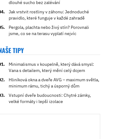
dlouhé sucho bez zalévání
Jak vrstvit rostliny v záhonu: Jednoduché
pravidlo, které funguje v každé zahradě
Pergola, plachta nebo živý stín? Porovnali
jsme, co se na terasu vyplatí nejvíc
NAŠE TIPY
Minimalismus v koupelně, který dává smysl:
Vana s detailem, který mění celý dojem
Hliníková okna a dveře AVG – maximum světla,
minimum rámu, tichý a úsporný dům
Vstupní dveře budoucnosti: Chytré zámky,
velké formáty i lepší izolace