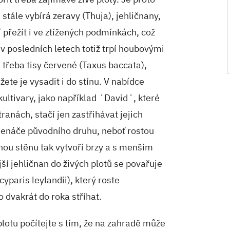
tále vybírá zeravy (Thuja), jehličnany,
í přežít i ve ztížených podmínkách, což
 v posledních letech totiž trpí houbovými
třeba tisy červené (Taxus baccata),
žete je vysadit i do stínu. V nabídce
kultivary, jako například ʼDavidʼ, které
ranách, stačí jen zastřihávat jejich
emenáče původního druhu, neboť rostou
ou stěnu tak vytvoří brzy a s menším
í jehličnan do živých plotů se povařuje
yparis leylandii), který roste
o dvakrát do roka stříhat.
lotu počítejte s tím, že na zahradě může