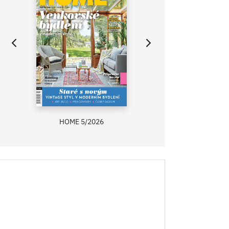
HOME 5/2026
ZAHRADA PRÍMA
RECEPTY PRÍMA
ASB 0