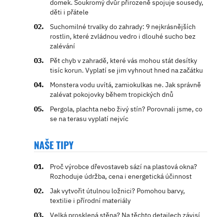
domek. Soukromý dvůr přirozeně spojuje sousedy,
děti i přátele
Suchomilné trvalky do zahrady: 9 nejkrásnějších
rostlin, které zvládnou vedro i dlouhé sucho bez
zalévání
Pět chyb v zahradě, které vás mohou stát desítky
tisíc korun. Vyplatí se jim vyhnout hned na začátku
Monstera vodu uvítá, zamiokulkas ne. Jak správně
zalévat pokojovky během tropických dnů
Pergola, plachta nebo živý stín? Porovnali jsme, co
se na terasu vyplatí nejvíc
NAŠE TIPY
Proč výrobce dřevostaveb sází na plastová okna?
Rozhoduje údržba, cena i energetická účinnost
Jak vytvořit útulnou ložnici? Pomohou barvy,
textilie i přírodní materiály
Velká prosklená stěna? Na těchto detailech závisí