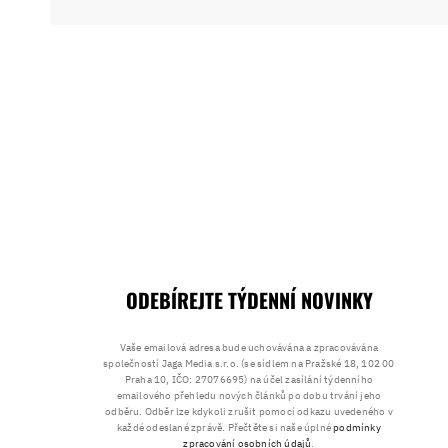
ODEBÍREJTE TÝDENNÍ NOVINKY
Vaše emailová adresa bude uchovávána a zpracovávána
společností Jaga Media s.r.o. (se sídlem na Pražské 18, 102 00
Praha 10, IČO: 27076695) na účel zasílání týdenního
emailového přehledu nových článků po dobu trvání jeho
odběru. Odběr lze kdykoli zrušit pomocí odkazu uvedeného v
každé odeslané zprávě. Přečtěte si naše úplné
podmínky
zpracování osobních údajů
.