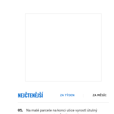
NEJČTENĚJŠÍ
ZA TÝDEN
ZA MĚSÍC
Na malé parcele na konci ulice vyrostl útulný