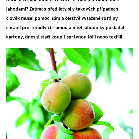
Hlásí nečekané mrazy? Nechce se vám plít záhon mezi
jahodami? Zatímco před lety si v takových případech
člověk musel pomoci sám a čerstvě vysazené rostliny
chránil prostěradly či slámou a mezi jahodníky pokládal
kartony, dnes si stačí koupit správnou fólii nebo textilii.