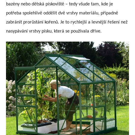
bazény nebo dětská pískoviště – tedy všude tam, kde je
potřeba spolehlivě oddělit dvě vrstvy materiálu, případně
zabránit prorůstání kořenů. Je to rychlejší a levnější řešení než
nasypávání vrstvy písku, která se používala dříve.