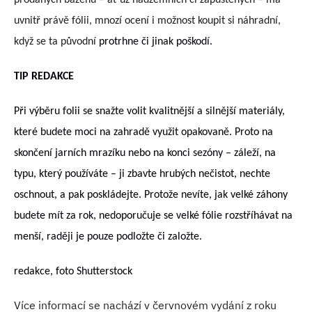
prodaných bazénů – ať už nadzemních či zapuštěných – má
uvnitř právě fólii, mnozí ocení i možnost koupit si náhradní,
když se ta původní
protrhne či jinak poškodí.
TIP REDAKCE
Při výběru folii se snažte volit kvalitnější a silnější materiály,
které budete moci na zahradě využit opakovaně. Proto na
skončení jarních mrazíku nebo na konci sezóny – záleží, na
typu, který používáte – ji zbavte hrubých nečistot, nechte
oschnout, a pak poskládejte. Protože nevíte, jak velké záhony
budete mít za rok, nedoporučuje se velké fólie rozstříhávat na
menší, raději je pouze podložte či založte.
redakce, foto Shutterstock
Více informací se nachází v červnovém vydání z roku