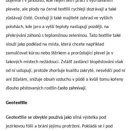
objevíte i v jahodišti, kde nejen šetří práci s vytrháváním
plevele, ale plody na černé textilii rychleji dozrávají a také
zůstávají čisté. Oceňuji ji také majitelé zahrad ve vyšších
polohách, kde jaro a vyšší teploty nastupují později, na
překrývání záhonů s teplomilnou zeleninou. Tato textilie také
slouží jako podklad na místa, která chcete
například
zamulčovat kúrou nebo štěrkem a prorůstající plevel je v
takových místech nežádoucí. Zvlášť zastánci biopěstování však
od ní ustupují, protože zhoršuje kvalitu zakryté, nesvědčí pod ní
ani žížalám, snižuje
obsah vzduchu v půdě a kvůli tomu kořeny
dlouho pěstovaných rostlin
často zahnívají.
Geotextilie
Geotextilie se obvykle používá jako
silná výstelka pod
jezírkovou fólii a brání jejímu protržení. Pokládá se i pod