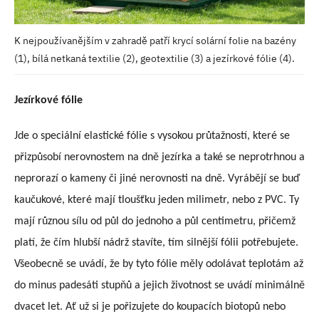
K nejpoužívanějším v zahradě patří krycí solární folie na bazény
(1), bílá netkaná textilie (2), geotextilie (3) a jezírkové fólie (4).
Jezírkové fólie
Jde o speciální elastické fólie s vysokou průtažností, které se
přizpůsobí nerovnostem na dně jezírka a také se neprotrhnou a
neprorazí o kameny či jiné nerovnosti na dně. Vyrábějí se buď
kaučukové, které mají tloušťku jeden milimetr, nebo z PVC. Ty
mají různou sílu od půl do jednoho a půl centimetru, přičemž
platí, že čím hlubší nádrž stavíte, tím silnější fólii potřebujete.
Všeobecně se uvádí, že by tyto fólie měly odolávat teplotám až
do minus padesáti stupňů a jejich životnost se uvádí minimálně
dvacet let. Ať už si je pořizujete do koupacích biotopů nebo