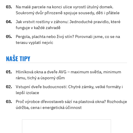
Na malé parcele na konci ulice vyrostl útulný domek.
Soukromý dvůr přirozeně spojuje sousedy, děti i přátele
Jak vrstvit rostliny v záhonu: Jednoduché pravidlo, které
funguje v každé zahradě
Pergola, plachta nebo živý stín? Porovnali jsme, co se na
terasu vyplatí nejvíc
NAŠE TIPY
Hliníková okna a dveře AVG – maximum světla, minimum
rámu, tichý a úsporný dům
Vstupní dveře budoucnosti: Chytré zámky, velké formáty i
lepší izolace
Proč výrobce dřevostaveb sází na plastová okna? Rozhoduje
údržba, cena i energetická účinnost