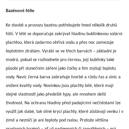
Bazénové fólie
Ke stavbě a provozu bazénu potřebujete hned několik druhů
fólií. V létě se doporučuje zakrývat hladinu bublinkovou solární
plachtou, která zadarmo ohřívá vodu a přes noc zamezuje
teplotním ztrátám. Vyrábí se ve třech barvách – základní je
modrá, pokud se rozhodnete pro černou, její bublinky také
působí při slunečním záření jako čočky a tím zvyšují teplotu
vody. Navíc černá barva zabraňuje tvorbě a růstu řas a sinic a
snížení kvality vody. Novinkou jsou plachty bílé, které mají
stejné vlastnosti jako předešlé typy, ale mnohem delší
životnost. Na ochranu hladiny před padajícími nečistotami lze
využít jak slabé, tak silné krycí plachty, které zůstávají venku i v
zimě a nezničí je ani teploty pod nulou. Protože většina