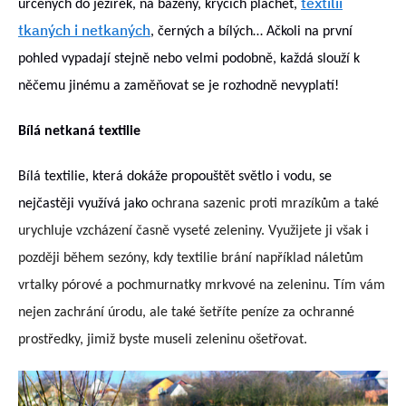
textilií
určených do jezírek, na bazény, krycích plachet,
tkaných i netkaných
, černých a bílých… Ačkoli na první
pohled vypadají stejně nebo velmi podobně, každá slouží k
něčemu jinému a zaměňovat se je rozhodně nevyplatí!
Bílá netkaná textilie
Bílá textilie, která dokáže propouštět světlo i vodu, se
nejčastěji využívá jako
ochrana sazenic proti mrazíkům a také
urychluje vzcházení časně vyseté zeleniny. Využijete ji však i
později během sezóny, kdy textilie brání například náletům
vrtalky pórové a pochmurnatky mrkvové na zeleninu. Tím vám
nejen zachrání úrodu, ale také šetříte peníze za ochranné
prostředky, jimiž byste museli zeleninu ošetřovat.