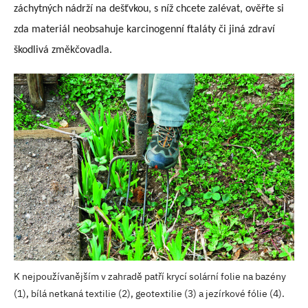
záchytných nádrží na dešťvkou, s níž chcete zalévat, ověřte si
zda materiál neobsahuje karcinogenní ftaláty či jiná zdraví
škodlivá změkčovadla.
K nejpoužívanějším v zahradě patří krycí solární folie na bazény
(1), bílá netkaná textilie (2), geotextilie (3) a jezírkové fólie (4).