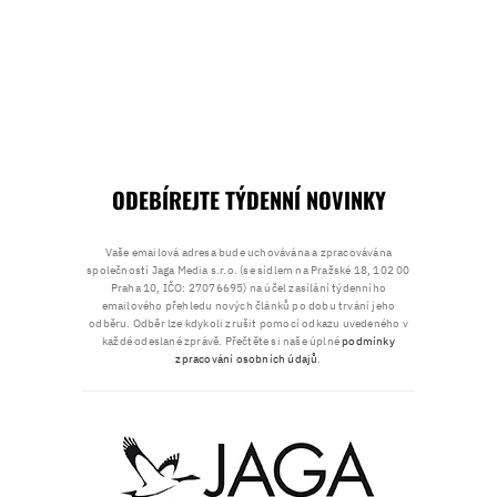
ODEBÍREJTE TÝDENNÍ NOVINKY
Vaše emailová adresa bude uchovávána a zpracovávána
společností Jaga Media s.r.o. (se sídlem na Pražské 18, 102 00
Praha 10, IČO: 27076695) na účel zasílání týdenního
emailového přehledu nových článků po dobu trvání jeho
odběru. Odběr lze kdykoli zrušit pomocí odkazu uvedeného v
každé odeslané zprávě. Přečtěte si naše úplné
podmínky
zpracování osobních údajů
.