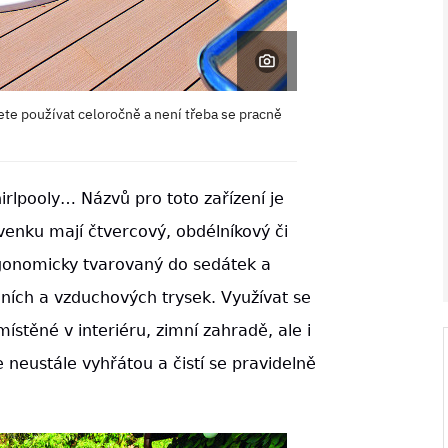
ete používat celoročně a není třeba se pracně
irlpooly… Názvů pro toto zařízení je
venku mají čtvercový, obdélníkový či
V ZAHRADĚ 2/2026
ergonomicky tvarovaný do sedátek a
ích a vzduchových trysek. Využívat se
umístěné v interiéru, zimní zahradě, ale i
 neustále vyhřátou a čistí se pravidelně