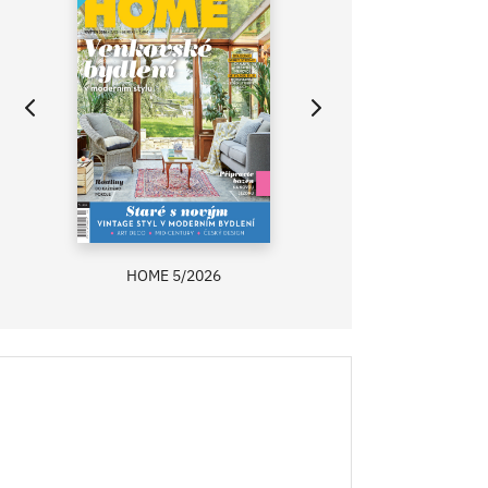
HOME 5/2026
ZAHRADA PRÍMA
RECEPTY PRÍMA
ASB 0