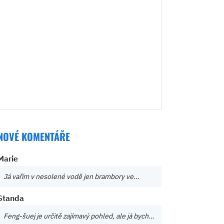
NOVÉ KOMENTÁŘE
Marie
Já vařím v nesolené vodě jen brambory ve…
Standa
Feng-šuej je určitě zajímavý pohled, ale já bych…