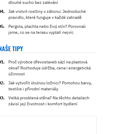
dlouhé sucho bez zalévání
Jak vrstvit rostliny v záhonu: Jednoduché
pravidlo, které funguje v každé zahradě
Pergola, plachta nebo živý stín? Porovnali
jsme, co se na terasu vyplatí nejvíc
NAŠE TIPY
Proč výrobce dřevostaveb sází na plastová
okna? Rozhoduje údržba, cena i energetická
účinnost
Jak vytvořit útulnou ložnici? Pomohou barvy,
textilie i přírodní materiály
Velká prosklená stěna? Na těchto detailech
závisí její životnost i komfort bydlení