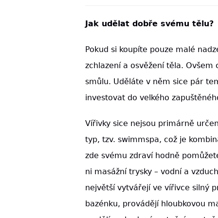
Jak udělat dobře svému tělu?
Pokud si koupíte pouze malé nadz
zchlazení a osvěžení těla. Ovšem c
smůlu. Uděláte v něm sice pár tem
investovat do velkého zapuštěnéh
Vířivky sice nejsou primárně určen
typ, tzv. swimmspa, což je kombin
zde svému zdraví hodně pomůžete,
ni masážní trysky – vodní a vzducho
největší vytvářejí ve vířivce silný
bazénku, provádějí hloubkovou ma