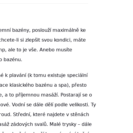
emní bazény, poslouží maximálně ke
hcete-li si zlepšit svou kondici, máte
p, ale to je vše. Anebo musíte
o bazénu.
é k plavání (k tomu existuje speciální
ace klasického bazénu a spa), přesto
 a to příjemnou masáží. Postarají se o
vé. Vodní se dále dělí podle velikosti. Ty
 proud. Střední, které najdete v stěnách
sáž zádových svalů. Malé trysky – dále