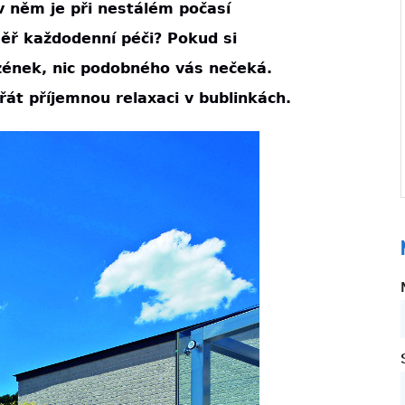
v něm je při nestálém počasí
ěř každodenní péči? Pokud si
zének, nic podobného vás nečeká.
át příjemnou relaxaci v bublinkách.