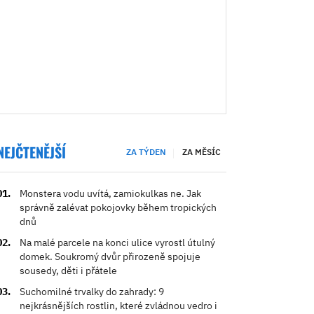
NEJČTENĚJŠÍ
ZA TÝDEN
ZA MĚSÍC
Monstera vodu uvítá, zamiokulkas ne. Jak
správně zalévat pokojovky během tropických
dnů
Na malé parcele na konci ulice vyrostl útulný
domek. Soukromý dvůr přirozeně spojuje
sousedy, děti i přátele
Suchomilné trvalky do zahrady: 9
nejkrásnějších rostlin, které zvládnou vedro i