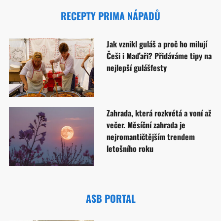
RECEPTY PRIMA NÁPADŮ
Jak vznikl guláš a proč ho milují
Češi i Maďaři? Přidáváme tipy na
nejlepší gulášfesty
Zahrada, která rozkvétá a voní až
večer. Měsíční zahrada je
nejromantičtějším trendem
letošního roku
ASB PORTAL