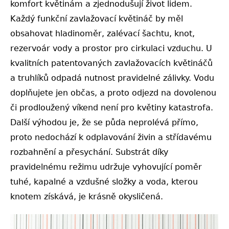
komfort květinám a zjednodušují život lidem.
Každý funkční zavlažovací květináč by měl
obsahovat hladinoměr, zalévací šachtu, knot,
rezervoár vody a prostor pro cirkulaci vzduchu. U
kvalitních patentovaných zavlažovacích květináčů
a truhlíků odpadá nutnost pravidelné zálivky. Vodu
doplňujete jen občas, a proto odjezd na dovolenou
či prodloužený víkend není pro květiny katastrofa.
Další výhodou je, že se půda neprolévá přímo,
proto nedochází k odplavování živin a střídavému
rozbahnění a přesychání. Substrát díky
pravidelnému režimu udržuje vyhovující poměr
tuhé, kapalné a vzdušné složky a voda, kterou
knotem získává, je krásně okysličená.