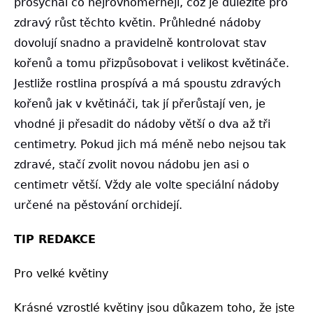
prosychal co nejrovnoměrněji, což je důležité pro
zdravý růst těchto květin. Průhledné nádoby
dovolují snadno a pravidelně kontrolovat stav
kořenů a tomu přizpůsobovat i velikost květináče.
Jestliže rostlina prospívá a má spoustu zdravých
kořenů jak v květináči, tak jí přerůstají ven, je
vhodné ji přesadit do nádoby větší o dva až tři
centimetry. Pokud jich má méně nebo nejsou tak
zdravé, stačí zvolit novou nádobu jen asi o
centimetr větší. Vždy ale volte speciální nádoby
určené na pěstování orchidejí.
TIP REDAKCE
Pro velké květiny
Krásné vzrostlé květiny jsou důkazem toho, že jste