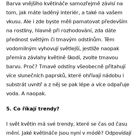
Barva vnějšího květináče samozřejmě závisí na
tom, jak máte laděný interiér, a také na vašem
vkusu. Ale i zde byste měli pamatovat především
na rostliny, hlavně při rozhodování, zda dáte
přednost světlým či tmavým odstínům. Těm
vodomilným vyhovují světlejší, jestliže naopak
přemíra závlahy květině škodí, zvolte tmavou
barvu. Proč? Tmavé odstíny všeobecně přitahují
více slunečních paprsků, které ohřívají nádobu i
substrát uvnitř a z něj se pak lépe a více odpařuje
voda. A naopak.
5. Co říkají trendy?
I svět květin má své trendy, které se čas od času
mění. Jaké květináče jsou nyní v módě? Odpovídají