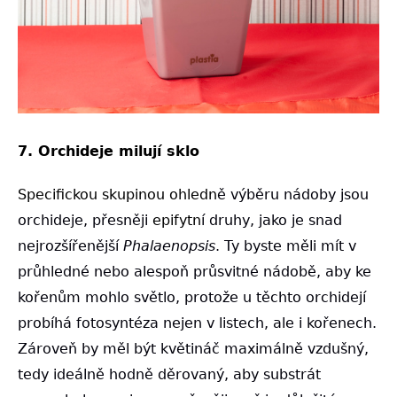
7. Orchideje milují sklo
Specifickou skupinou ohledn
ě výběru nádoby jsou
orchideje, přesněji
epifytn
í druhy, jako je snad
nejrozšířenější
Phalaenopsis
. Ty byste měli mít v
průhledné nebo alespoň průsvitné nádobě, aby ke
kořenům mohlo světlo, protože u těchto orchidejí
probíhá fotosyntéza nejen v listech, ale i kořenech.
Zároveň by měl být květináč maximálně vzdušný,
tedy ideálně hodně děrovaný, aby substrát