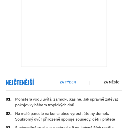
NEJČTENĚJŠÍ
ZA TÝDEN
ZA MĚSÍC
Monstera vodu uvítá, zamiokulkas ne. Jak správně zalévat
pokojovky během tropických dnů
Na malé parcele na konci ulice vyrostl útulný domek.
Soukromý dvůr přirozeně spojuje sousedy, děti i přátele
Suchomilné trvalky do zahrady: 9 nejkrásnějších rostlin,