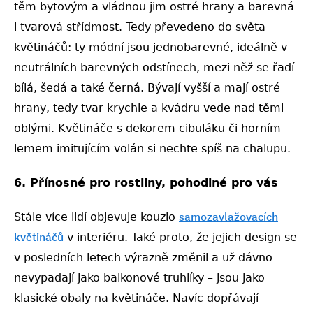
těm bytovým a vládnou jim ostré hrany a barevná
i tvarová střídmost. Tedy převedeno do světa
květináčů: ty módní jsou jednobarevné, ideálně v
neutrálních barevných odstínech, mezi něž se řadí
bílá, šedá a také černá. Bývají vyšší a mají ostré
hrany, tedy tvar krychle a kvádru vede nad těmi
oblými. Květináče s dekorem cibuláku či horním
lemem imitujícím volán si nechte spíš na chalupu.
6. Přínosné pro rostliny, pohodlné pro vás
samozavlažovacích
Stále více lidí objevuje kouzlo
květináčů
v interiéru. Také proto, že jejich design se
v posledních letech výrazně změnil a už dávno
nevypadají jako balkonové truhlíky – jsou jako
klasické obaly na květináče. Navíc dopřávají