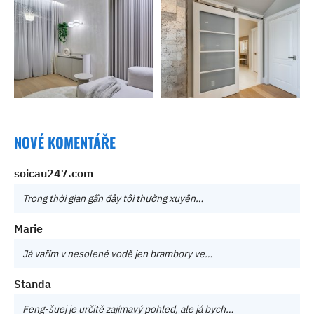
NOVÉ KOMENTÁŘE
soicau247.com
Trong thời gian gần đây tôi thường xuyên…
Marie
Já vařím v nesolené vodě jen brambory ve…
Standa
Feng-šuej je určitě zajímavý pohled, ale já bych…