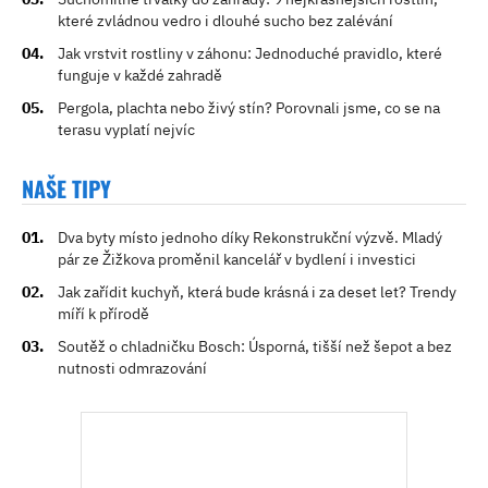
které zvládnou vedro i dlouhé sucho bez zalévání
Jak vrstvit rostliny v záhonu: Jednoduché pravidlo, které
funguje v každé zahradě
Pergola, plachta nebo živý stín? Porovnali jsme, co se na
terasu vyplatí nejvíc
NAŠE TIPY
Dva byty místo jednoho díky Rekonstrukční výzvě. Mladý
pár ze Žižkova proměnil kancelář v bydlení i investici
Jak zařídit kuchyň, která bude krásná i za deset let? Trendy
míří k přírodě
Soutěž o chladničku Bosch: Úsporná, tišší než šepot a bez
nutnosti odmrazování