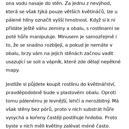
ona vodu nasaje do stěn. Za jednu z nevýhod,
která se však týká pouze větších květináčů, lze u
pálené hlíny označit vyšší hmotnost. Když si k ní
přidáte ještě váhu zeminy a obalu, s rostlinami se
poté hůře manipuluje. Minusem je samozřejmě i
to, že se snadno rozbíjejí, a pokud je nemáte v
obalu, brzy vám na jejich stěnách začnou vadit
usazující se soli a vápník, které zde dělají nepěkné
mapy.
Jestliže si půjdete koupit rostlinu do květinářství,
pravděpodobně bude v plastovém obalu. Oproti
tomu pálenému je levnější, lehčí a nerozbitný. Má
však stěny bez pórů, proto v nich substrát hůře
vysychá a kořeny častěji postihuje hniloba. Proto
byste v nich měli květiny zalévat méně často.