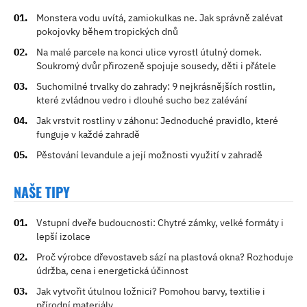
Monstera vodu uvítá, zamiokulkas ne. Jak správně zalévat
pokojovky během tropických dnů
Na malé parcele na konci ulice vyrostl útulný domek.
Soukromý dvůr přirozeně spojuje sousedy, děti i přátele
Suchomilné trvalky do zahrady: 9 nejkrásnějších rostlin,
které zvládnou vedro i dlouhé sucho bez zalévání
Jak vrstvit rostliny v záhonu: Jednoduché pravidlo, které
funguje v každé zahradě
Pěstování levandule a její možnosti využití v zahradě
NAŠE TIPY
Vstupní dveře budoucnosti: Chytré zámky, velké formáty i
lepší izolace
Proč výrobce dřevostaveb sází na plastová okna? Rozhoduje
údržba, cena i energetická účinnost
Jak vytvořit útulnou ložnici? Pomohou barvy, textilie i
přírodní materiály