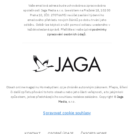
Vaše emailová adresa bude uchovávána a zpracovávána
společností Jaga Media s.r.o. (se sídlem na Pražské 18, 102 00
Praha 10, IČO: 27076695) na účel zasílání týdenního
emailového přehledu nových článků po dobu trvání jeho
odběru. Odběr lze kdykoli zrušit pomocí odkazu uvedeného v
každé odeslané zprávě. Přečtěte si naše úplné
podmínky
zpracování osobních údajů
.
Obsah online magazínu Homebydleni.cz je chráněn autorským zákonem. Přepis, šíření
či další zpřístupňování tohoto obsahu nebo jeho části veřejnosti, a to jakýmkoli
způsobem, je bez předcházejícího souhlasu redakce zakázáno. Copyright ©
Jaga
Media
, s.r.o.
Spravovat cookie souhlasy
KONTAKT
OSOBNÍ ÚDAJE
ČASOPIS HOME