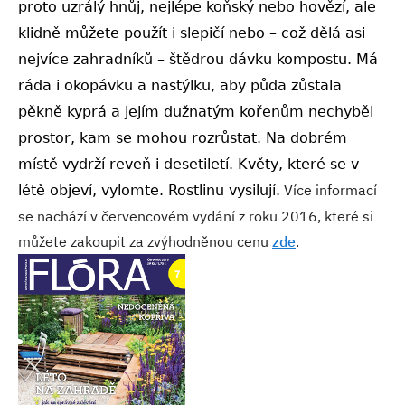
proto uzrálý hnůj, nejlépe koňský nebo hovězí, ale
klidně můžete použít i slepičí nebo – což dělá asi
nejvíce zahradníků – štědrou dávku kompostu. Má
ráda i okopávku a nastýlku, aby půda zůstala
pěkně kyprá a jejím dužnatým kořenům nechyběl
prostor, kam se mohou rozrůstat. Na dobrém
místě vydrží reveň i desetiletí. Květy, které se v
Více informací
létě objeví, vylomte. Rostlinu vysilují.
se nachází v červencovém vydání z roku 2016, které si
můžete zakoupit za zvýhodněnou cenu
zde
.