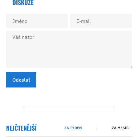
DISKUZE
Odeslat
NEJČTENĚJŠÍ
ZA TÝDEN
ZA MĚSÍC