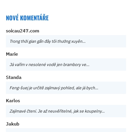
NOVÉ KOMENTÁŘE
soicau247.com
Trong thời gian gần đây tôi thường xuyên…
Marie
Já vařím v nesolené vodě jen brambory ve…
Standa
Feng-šuej je určitě zajímavý pohled, ale já bych…
Karlos
Zajímavé čtení. Je až neuvěřitelné, jak se koupelny…
Jakub