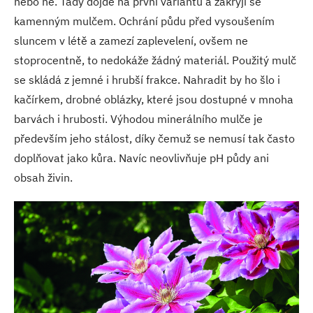
nebo ne. Tady dojde na první variantu a zakryjí se
kamenným mulčem. Ochrání půdu před vysoušením
sluncem v létě a zamezí zaplevelení, ovšem ne
stoprocentně, to nedokáže žádný materiál. Použitý mulč
se skládá z jemné i hrubší frakce. Nahradit by ho šlo i
kačírkem, drobné oblázky, které jsou dostupné v mnoha
barvách i hrubosti. Výhodou minerálního mulče je
především jeho stálost, díky čemuž se nemusí tak často
doplňovat jako kůra. Navíc neovlivňuje pH půdy ani
obsah živin.