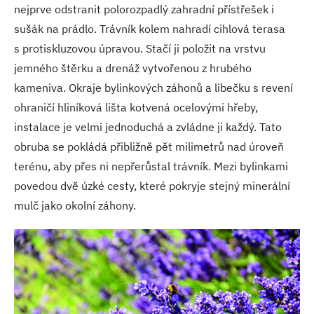
nejprve odstranit polorozpadlý zahradní přístřešek i
sušák na prádlo. Trávník kolem nahradí cihlová terasa
s protiskluzovou úpravou. Stačí ji položit na vrstvu
jemného štěrku a drenáž vytvořenou z hrubého
kameniva. Okraje bylinkových záhonů a libečku s revení
ohraničí hliníková lišta kotvená ocelovými hřeby,
instalace je velmi jednoduchá a zvládne ji každý. Tato
obruba se pokládá přibližně pět milimetrů nad úroveň
terénu, aby přes ni nepřerůstal trávník. Mezi bylinkami
povedou dvě úzké cesty, které pokryje stejný minerální
mulč jako okolní záhony.