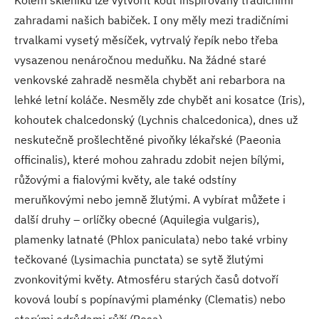
Kolem skleníku lze vytvořit kout inspirovaný tradičními
zahradami našich babiček. I ony měly mezi tradičními
trvalkami vysetý měsíček, vytrvalý řepík nebo třeba
vysazenou nenáročnou meduňku. Na žádné staré
venkovské zahradě nesměla chybět ani rebarbora na
lehké letní koláče. Nesměly zde chybět ani kosatce (Iris),
kohoutek chalcedonský (Lychnis chalcedonica), dnes už
neskutečně prošlechtěné pivoňky lékařské (Paeonia
officinalis), které mohou zahradu zdobit nejen bílými,
růžovými a fialovými květy, ale také odstíny
meruňkovými nebo jemně žlutými. A vybírat můžete i
další druhy – orlíčky obecné (Aquilegia vulgaris),
plamenky latnaté (Phlox paniculata) nebo také vrbiny
tečkované (Lysimachia punctata) se sytě žlutými
zvonkovitými květy. Atmosféru starých časů dotvoří
kovová loubí s popínavými plaménky (Clematis) nebo