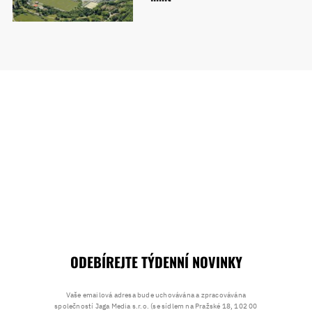
ODEBÍREJTE TÝDENNÍ NOVINKY
Vaše emailová adresa bude uchovávána a zpracovávána
společností Jaga Media s.r.o. (se sídlem na Pražské 18, 102 00