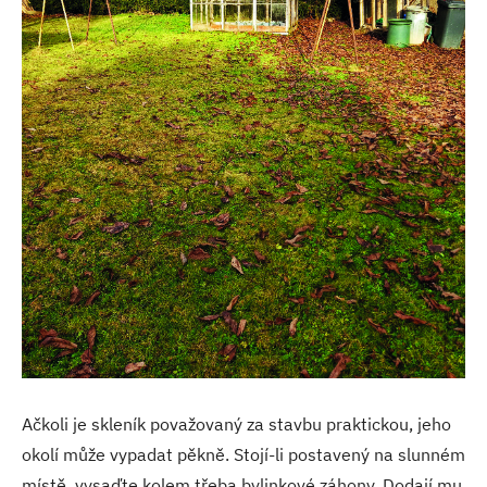
Ačkoli je skleník považovaný za stavbu praktickou, jeho
okolí může vypadat pěkně. Stojí-li postavený na slunném
místě, vysaďte kolem třeba bylinkové záhony. Dodají mu