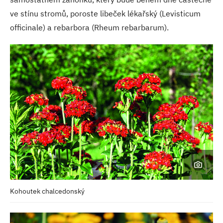
ve stínu stromů, poroste libeček lékařský (Levisticum
officinale) a rebarbora (Rheum rebarbarum).
Kohoutek chalcedonský