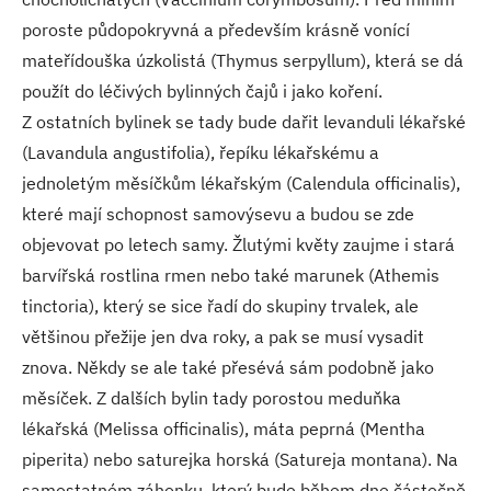
poroste půdopokryvná a především krásně vonící
mateřídouška úzkolistá (Thymus serpyllum), která se dá
použít do léčivých bylinných čajů i jako koření.
Z ostatních bylinek se tady bude dařit levanduli lékařské
(Lavandula angustifolia), řepíku lékařskému a
jednoletým měsíčkům lékařským (Calendula officinalis),
které mají schopnost samovýsevu a budou se zde
objevovat po letech samy. Žlutými květy zaujme i stará
barvířská rostlina rmen nebo také marunek (Athemis
tinctoria), který se sice řadí do skupiny trvalek, ale
většinou přežije jen dva roky, a pak se musí vysadit
znova. Někdy se ale také přesévá sám podobně jako
měsíček. Z dalších bylin tady porostou meduňka
lékařská (Melissa officinalis), máta peprná (Mentha
piperita) nebo saturejka horská (Satureja montana). Na
samostatném záhonku, který bude během dne částečně