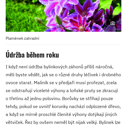
Plamének zahradní
Údržba během roku
I když není údržba bylinkových záhonů příliš náročná,
měli byste vědět, jak se o různé druhy léčivek i drobného
ovoce starat. Maliník se v předjaří musí prořezat, zcela
se odstraňují víceleté výhony a loňské pruty se zkracují
o třetinu až jednu polovinu. Borůvky se stříhají pouze
tehdy, pokud se uvnitř korunky nachází odplozené dřevo,
a když se mírně proschlé členité výhony dotýkají jiných
větviček. Řez by ovšem neměl být nijak velký. Bylinek lze