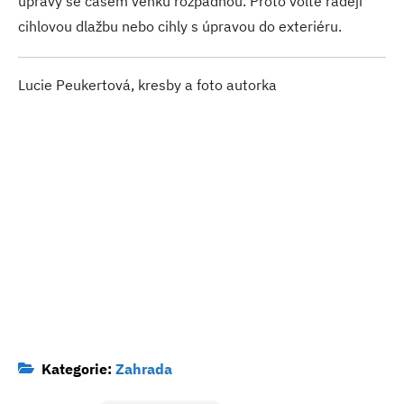
úpravy se časem venku rozpadnou. Proto volte raději
cihlovou dlažbu nebo cihly s úpravou do exteriéru.
Lucie Peukertová, kresby a foto autorka
Kategorie:
Zahrada