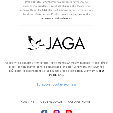
Praha 10, IČO: 27076695) na účel zasílání týdenního
emailového přehledu nových článků po dobu trvání jeho
odběru. Odběr lze kdykoli zrušit pomocí odkazu uvedeného v
každé odeslané zprávě. Přečtěte si naše úplné
podmínky
zpracování osobních údajů
.
Obsah online magazínu Homebydleni.cz je chráněn autorským zákonem. Přepis, šíření
či další zpřístupňování tohoto obsahu nebo jeho části veřejnosti, a to jakýmkoli
způsobem, je bez předcházejícího souhlasu redakce zakázáno. Copyright ©
Jaga
Media
, s.r.o.
Spravovat cookie souhlasy
KONTAKT
OSOBNÍ ÚDAJE
ČASOPIS HOME