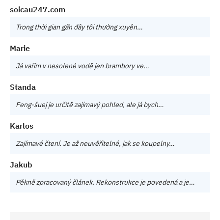
soicau247.com
Trong thời gian gần đây tôi thường xuyên…
Marie
Já vařím v nesolené vodě jen brambory ve…
Standa
Feng-šuej je určitě zajímavý pohled, ale já bych…
Karlos
Zajímavé čtení. Je až neuvěřitelné, jak se koupelny…
Jakub
Pěkně zpracovaný článek. Rekonstrukce je povedená a je…