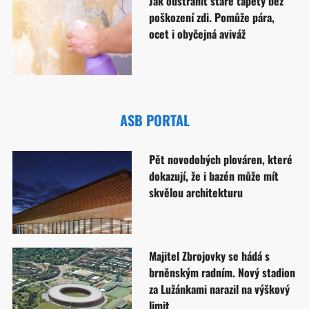
Jak odstranit staré tapety bez
poškození zdi. Pomůže pára,
ocet i obyčejná aviváž
ASB PORTAL
Pět novodobých plováren, které
dokazují, že i bazén může mít
skvělou architekturu
Majitel Zbrojovky se hádá s
brněnským radním. Nový stadion
za Lužánkami narazil na výškový
limit