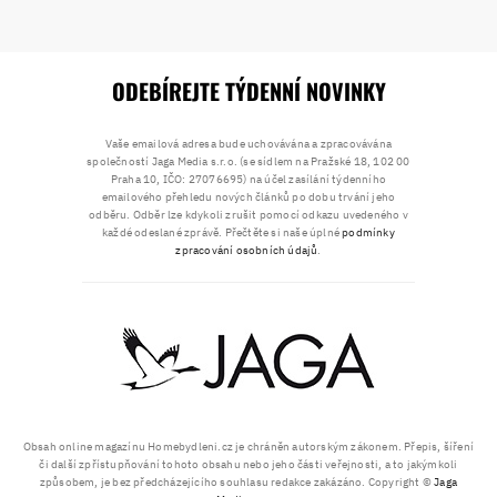
ODEBÍREJTE TÝDENNÍ NOVINKY
Vaše emailová adresa bude uchovávána a zpracovávána
společností Jaga Media s.r.o. (se sídlem na Pražské 18, 102 00
Praha 10, IČO: 27076695) na účel zasílání týdenního
emailového přehledu nových článků po dobu trvání jeho
odběru. Odběr lze kdykoli zrušit pomocí odkazu uvedeného v
každé odeslané zprávě. Přečtěte si naše úplné
podmínky
zpracování osobních údajů
.
Obsah online magazínu Homebydleni.cz je chráněn autorským zákonem. Přepis, šíření
či další zpřístupňování tohoto obsahu nebo jeho části veřejnosti, a to jakýmkoli
způsobem, je bez předcházejícího souhlasu redakce zakázáno. Copyright ©
Jaga