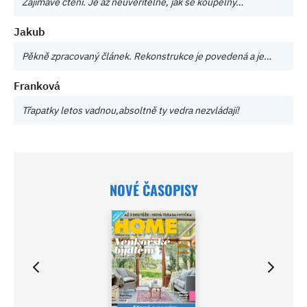
Zajímavé čtení. Je až neuvěřitelné, jak se koupelny…
Jakub
Pěkně zpracovaný článek. Rekonstrukce je povedená a je…
Franková
Třapatky letos vadnou,absoltně ty vedra nezvládají!
NOVÉ ČASOPISY