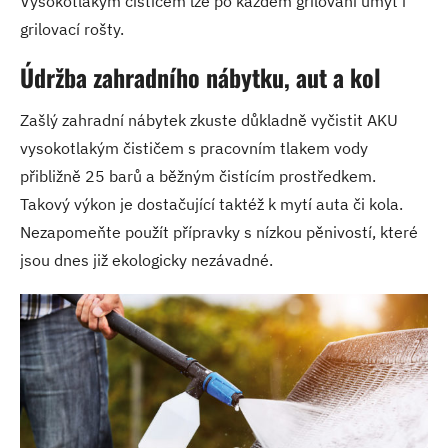
Vysokotlakým čističem lze po každém grilování umýt i
grilovací rošty.
Údržba zahradního nábytku, aut a kol
Zašlý zahradní nábytek zkuste důkladně vyčistit AKU
vysokotlakým čističem s pracovním tlakem vody
přibližně 25 barů a běžným čistícím prostředkem.
Takový výkon je dostačující taktéž k mytí auta či kola.
Nezapomeňte použít přípravky s nízkou pěnivostí, které
jsou dnes již ekologicky nezávadné.