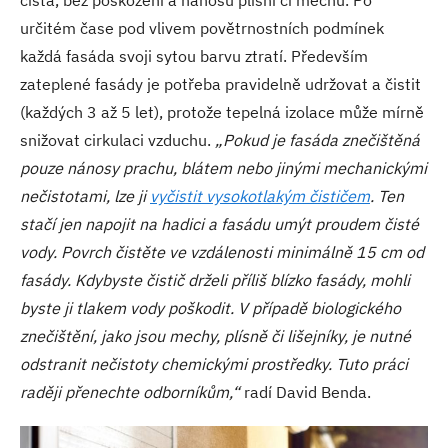
čistá, bez poškození a nánosů plísní či mechů. Po
určitém čase pod vlivem povětrnostních podmínek
každá fasáda svoji sytou barvu ztratí. Především
zateplené fasády je potřeba pravidelně udržovat a čistit
(každých 3 až 5 let), protože tepelná izolace může mírně
snižovat cirkulaci vzduchu.
„Pokud je fasáda znečištěná
pouze nánosy prachu, blátem nebo jinými mechanickými
nečistotami, lze ji
vyčistit vysokotlakým čističem
. Ten
stačí jen napojit na hadici a fasádu umýt proudem čisté
vody. Povrch čistěte ve vzdálenosti minimálně 15 cm od
fasády. Kdybyste čistič drželi příliš blízko fasády, mohli
byste ji tlakem vody poškodit. V případě biologického
znečištění, jako jsou mechy, plísně či lišejníky, je nutné
odstranit nečistoty chemickými prostředky. Tuto práci
raději přenechte odborníkům,“
radí David Benda.