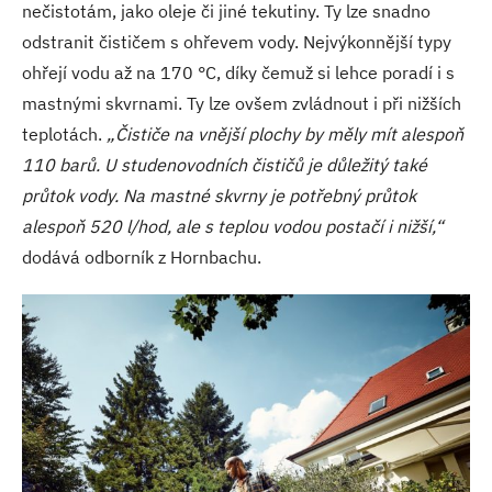
nečistotám, jako oleje či jiné tekutiny. Ty lze snadno
odstranit čističem s ohřevem vody. Nejvýkonnější typy
ohřejí vodu až na 170 °C, díky čemuž si lehce poradí i s
mastnými skvrnami. Ty lze ovšem zvládnout i při nižších
teplotách.
„Čističe na vnější plochy by měly mít alespoň
110 barů. U studenovodních čističů je důležitý také
průtok vody. Na mastné skvrny je potřebný průtok
alespoň 520 l/hod, ale s teplou vodou postačí i nižší,“
dodává odborník z Hornbachu.