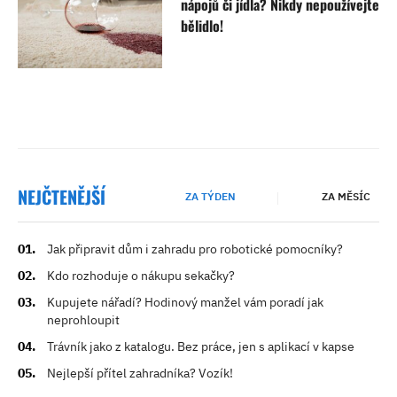
nápojů či jídla? Nikdy nepoužívejte
bělidlo!
NEJČTENĚJŠÍ
ZA TÝDEN
ZA MĚSÍC
Jak připravit dům i zahradu pro robotické pomocníky?
Kdo rozhoduje o nákupu sekačky?
Kupujete nářadí? Hodinový manžel vám poradí jak
neprohloupit
Trávník jako z katalogu. Bez práce, jen s aplikací v kapse
Nejlepší přítel zahradníka? Vozík!