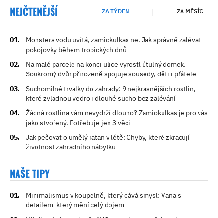
NEJČTENĚJŠÍ
ZA TÝDEN
ZA MĚSÍC
Monstera vodu uvítá, zamiokulkas ne. Jak správně zalévat
pokojovky během tropických dnů
Na malé parcele na konci ulice vyrostl útulný domek.
Soukromý dvůr přirozeně spojuje sousedy, děti i přátele
Suchomilné trvalky do zahrady: 9 nejkrásnějších rostlin,
které zvládnou vedro i dlouhé sucho bez zalévání
Žádná rostlina vám nevydrží dlouho? Zamiokulkas je pro vás
jako stvořený. Potřebuje jen 3 věci
Jak pečovat o umělý ratan v létě: Chyby, které zkracují
životnost zahradního nábytku
NAŠE TIPY
Minimalismus v koupelně, který dává smysl: Vana s
detailem, který mění celý dojem