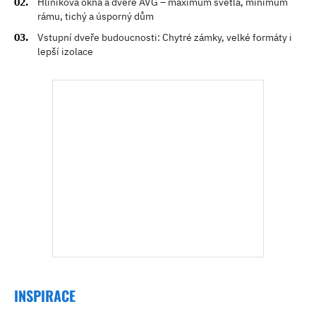
Hliníková okna a dveře AVG – maximum světla, minimum
rámu, tichý a úsporný dům
Vstupní dveře budoucnosti: Chytré zámky, velké formáty i
lepší izolace
INSPIRACE