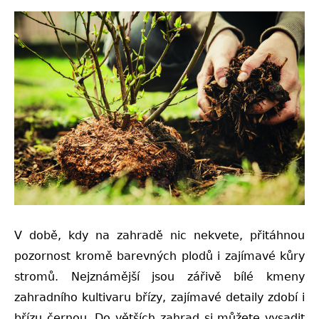
V době, kdy na zahradě nic nekvete, přitáhnou
pozornost kromě barevných plodů i zajímavé kůry
stromů. Nejznámější jsou zářivě bílé kmeny
zahradního kultivaru břízy, zajímavé detaily zdobí i
břízu černou. Do větších zahrad si můžete vysadit