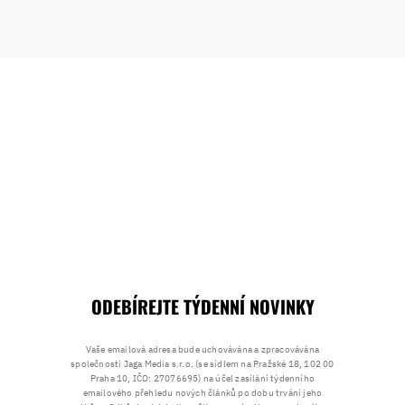
ODEBÍREJTE TÝDENNÍ NOVINKY
Vaše emailová adresa bude uchovávána a zpracovávána
společností Jaga Media s.r.o. (se sídlem na Pražské 18, 102 00
Praha 10, IČO: 27076695) na účel zasílání týdenního
emailového přehledu nových článků po dobu trvání jeho