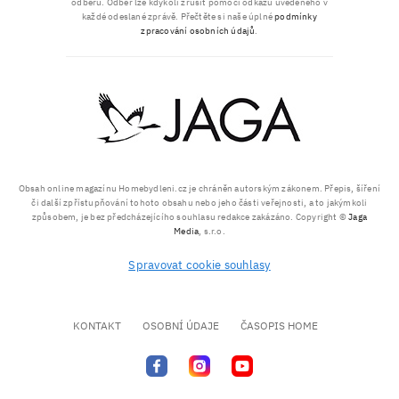
odběru. Odběr lze kdykoli zrušit pomocí odkazu uvedeného v
každé odeslané zprávě. Přečtěte si naše úplné
podmínky
zpracování osobních údajů
.
Obsah online magazínu Homebydleni.cz je chráněn autorským zákonem. Přepis, šíření
či další zpřístupňování tohoto obsahu nebo jeho části veřejnosti, a to jakýmkoli
způsobem, je bez předcházejícího souhlasu redakce zakázáno. Copyright ©
Jaga
Media
, s.r.o.
Spravovat cookie souhlasy
KONTAKT
OSOBNÍ ÚDAJE
ČASOPIS HOME