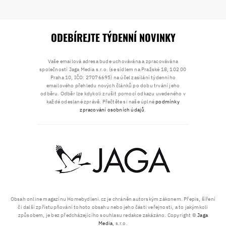
ODEBÍREJTE TÝDENNÍ NOVINKY
Vaše emailová adresa bude uchovávána a zpracovávána
společností Jaga Media s.r.o. (se sídlem na Pražské 18, 102 00
Praha 10, IČO: 27076695) na účel zasílání týdenního
emailového přehledu nových článků po dobu trvání jeho
odběru. Odběr lze kdykoli zrušit pomocí odkazu uvedeného v
každé odeslané zprávě. Přečtěte si naše úplné
podmínky
zpracování osobních údajů
.
Obsah online magazínu Homebydleni.cz je chráněn autorským zákonem. Přepis, šíření
či další zpřístupňování tohoto obsahu nebo jeho části veřejnosti, a to jakýmkoli
způsobem, je bez předcházejícího souhlasu redakce zakázáno. Copyright ©
Jaga
Media
, s.r.o.