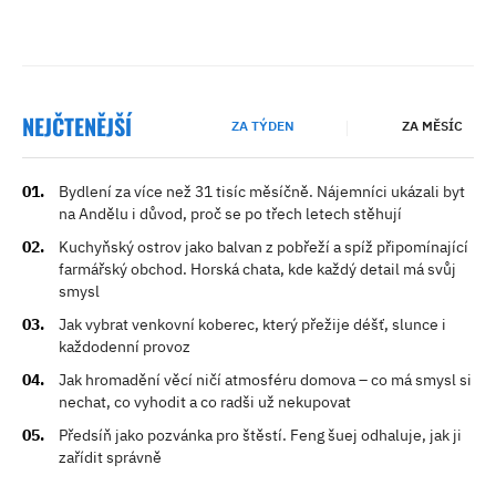
NEJČTENĚJŠÍ
ZA TÝDEN
ZA MĚSÍC
Bydlení za více než 31 tisíc měsíčně. Nájemníci ukázali byt
na Andělu i důvod, proč se po třech letech stěhují
Kuchyňský ostrov jako balvan z pobřeží a spíž připomínající
farmářský obchod. Horská chata, kde každý detail má svůj
smysl
Jak vybrat venkovní koberec, který přežije déšť, slunce i
každodenní provoz
Jak hromadění věcí ničí atmosféru domova – co má smysl si
nechat, co vyhodit a co radši už nekupovat
Předsíň jako pozvánka pro štěstí. Feng šuej odhaluje, jak ji
zařídit správně