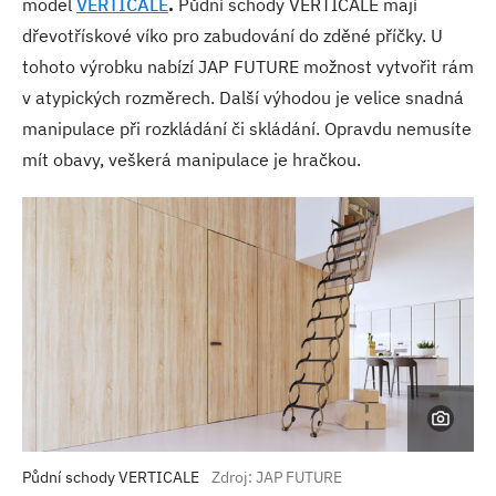
model
VERTICALE
.
Půdní schody VERTICALE mají
dřevotřískové víko pro zabudování do zděné příčky. U
tohoto výrobku nabízí JAP FUTURE možnost vytvořit rám
v atypických rozměrech. Další výhodou je velice snadná
manipulace při rozkládání či skládání. Opravdu nemusíte
mít obavy, veškerá manipulace je hračkou.
Půdní schody VERTICALE
Zdroj: JAP FUTURE