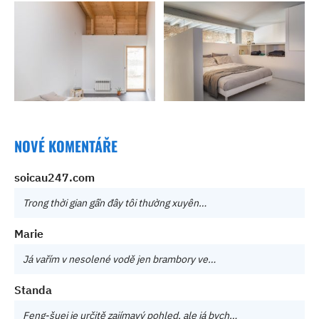
NOVÉ KOMENTÁŘE
soicau247.com
Trong thời gian gần đây tôi thường xuyên…
Marie
Já vařím v nesolené vodě jen brambory ve…
Standa
Feng-šuej je určitě zajímavý pohled, ale já bych…