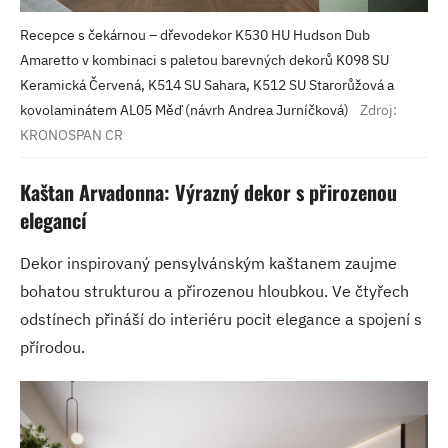
Recepce s čekárnou – dřevodekor K530 HU Hudson Dub
Amaretto v kombinaci s paletou barevných dekorů K098 SU
Keramická Červená, K514 SU Sahara, K512 SU Starorůžová a
kovolaminátem AL05 Měď (návrh Andrea Jurníčková)
Zdroj:
KRONOSPAN CR
Kaštan Arvadonna: Výrazný dekor s přirozenou
elegancí
Dekor inspirovaný pensylvánským kaštanem zaujme
bohatou strukturou a přirozenou hloubkou. Ve čtyřech
odstínech přináší do interiéru pocit elegance a spojení s
přírodou.