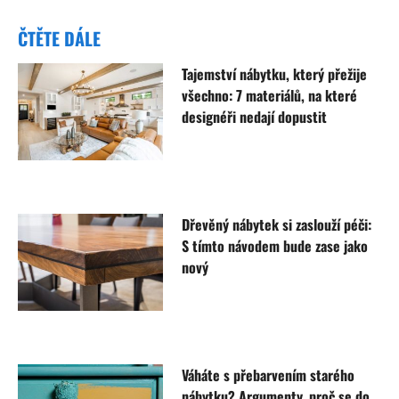
ČTĚTE DÁLE
Tajemství nábytku, který přežije
všechno: 7 materiálů, na které
designéři nedají dopustit
Dřevěný nábytek si zaslouží péči:
S tímto návodem bude zase jako
nový
Váháte s přebarvením starého
nábytku? Argumenty, proč se do