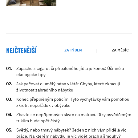
NEJČTENĚJŠÍ
ZA TÝDEN
ZA MĚSÍC
Zápachu z cigaret či připáleného jídla je konec: Účinné a
ekologické tipy
Jak pečovat o umělý ratan v létě: Chyby, které zkracují
životnost zahradního nábytku
Konec přeplněným policím. Tyto vychytávky vám pomohou
zkrotit nepořádek v obýváku
Zbavte se nepříjemných skvrn na matraci: Díky osvědčeným
trikům bude opět čistý
Světlý, nebo tmavý nábytek? Jeden z nich vám přidělá víc
práce. Na kterém nábytku je víc vidět prach a šmouhy?