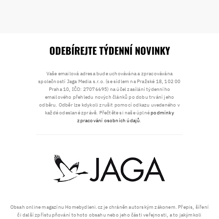
ODEBÍREJTE TÝDENNÍ NOVINKY
Vaše emailová adresa bude uchovávána a zpracovávána
společností Jaga Media s.r.o. (se sídlem na Pražské 18, 102 00
Praha 10, IČO: 27076695) na účel zasílání týdenního
emailového přehledu nových článků po dobu trvání jeho
odběru. Odběr lze kdykoli zrušit pomocí odkazu uvedeného v
každé odeslané zprávě. Přečtěte si naše úplné
podmínky
zpracování osobních údajů
.
Obsah online magazínu Homebydleni.cz je chráněn autorským zákonem. Přepis, šíření
či další zpřístupňování tohoto obsahu nebo jeho části veřejnosti, a to jakýmkoli