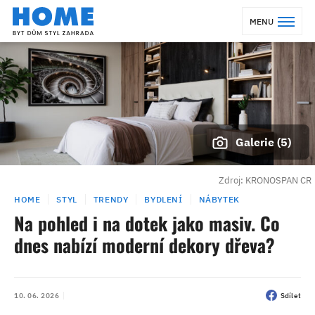
MENU
Galerie (5)
Zdroj: KRONOSPAN CR
HOME
STYL
TRENDY
BYDLENÍ
NÁBYTEK
Na pohled i na dotek jako masiv. Co
dnes nabízí moderní dekory dřeva?
10. 06. 2026
Sdílet