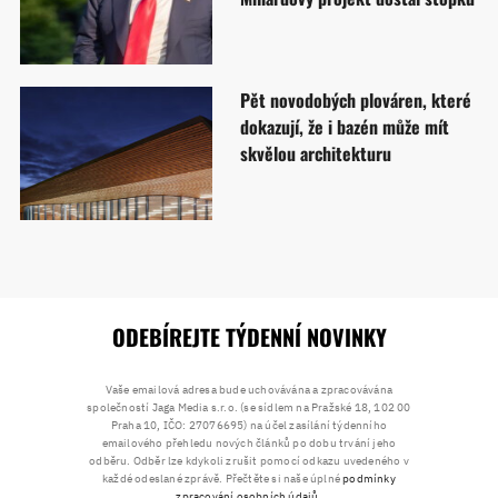
Pět novodobých plováren, které
dokazují, že i bazén může mít
skvělou architekturu
ODEBÍREJTE TÝDENNÍ NOVINKY
Vaše emailová adresa bude uchovávána a zpracovávána
společností Jaga Media s.r.o. (se sídlem na Pražské 18, 102 00
Praha 10, IČO: 27076695) na účel zasílání týdenního
emailového přehledu nových článků po dobu trvání jeho
odběru. Odběr lze kdykoli zrušit pomocí odkazu uvedeného v
každé odeslané zprávě. Přečtěte si naše úplné
podmínky
zpracování osobních údajů
.