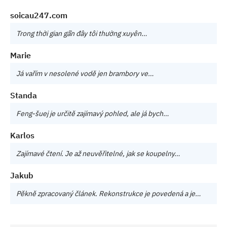
soicau247.com
Trong thời gian gần đây tôi thường xuyên…
Marie
Já vařím v nesolené vodě jen brambory ve…
Standa
Feng-šuej je určitě zajímavý pohled, ale já bych…
Karlos
Zajímavé čtení. Je až neuvěřitelné, jak se koupelny…
Jakub
Pěkně zpracovaný článek. Rekonstrukce je povedená a je…