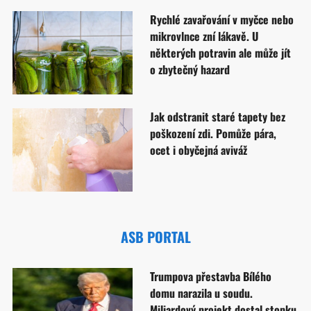
Rychlé zavařování v myčce nebo
mikrovlnce zní lákavě. U
některých potravin ale může jít
o zbytečný hazard
Jak odstranit staré tapety bez
poškození zdi. Pomůže pára,
ocet i obyčejná aviváž
ASB PORTAL
Trumpova přestavba Bílého
domu narazila u soudu.
Miliardový projekt dostal stopku