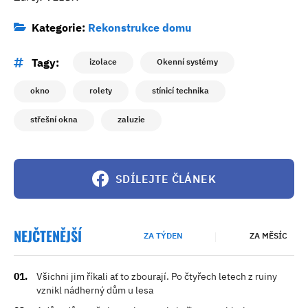
Kategorie:
Rekonstrukce domu
Tagy:
izolace
Okenní systémy
okno
rolety
stínicí technika
střešní okna
zaluzie
SDÍLEJTE ČLÁNEK
NEJČTENĚJŠÍ
ZA TÝDEN
ZA MĚSÍC
Všichni jim říkali ať to zbourají. Po čtyřech letech z ruiny
vznikl nádherný dům u lesa