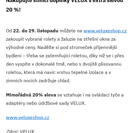
Nakupujte stínicí doplňky VELUX s extra slevou
20 %!
Od
22. do 29. listopadu
můžete na
www.veluxeshop.cz
zakoupit vybrané rolety a žaluzie na střešní okna za
výhodné ceny. Nadělte si pod stromeček příjemnější
bydlení – třeba se zatemňující roletou, díky níž se i přes
den vyspíte v dokonalé tmě, nebo s dvojitě plisovanou
roletou, která má navíc vrstvu tepelné izolace a v
zimních nocích zadržuje chlad.
Mimořádná 20% sleva
se vztahuje i na ovládací tyče a
adaptéry nebo údržbové sady VELUX.
www.veluxeshop.cz
Zdroj: VELUX