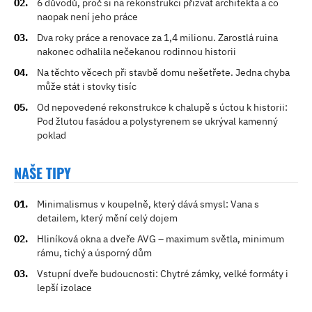
6 důvodů, proč si na rekonstrukci přizvat architekta a co
naopak není jeho práce
Dva roky práce a renovace za 1,4 milionu. Zarostlá ruina
nakonec odhalila nečekanou rodinnou historii
Na těchto věcech při stavbě domu nešetřete. Jedna chyba
může stát i stovky tisíc
Od nepovedené rekonstrukce k chalupě s úctou k historii:
Pod žlutou fasádou a polystyrenem se ukrýval kamenný
poklad
NAŠE TIPY
Minimalismus v koupelně, který dává smysl: Vana s
detailem, který mění celý dojem
Hliníková okna a dveře AVG – maximum světla, minimum
rámu, tichý a úsporný dům
Vstupní dveře budoucnosti: Chytré zámky, velké formáty i
lepší izolace