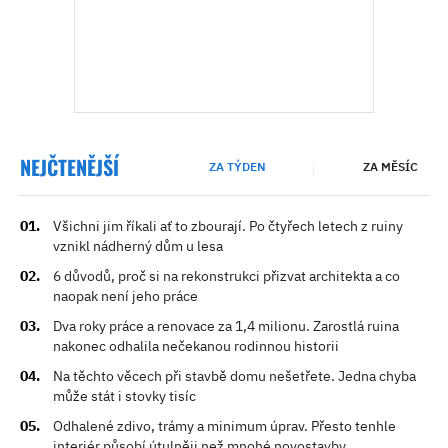
NEJČTENĚJŠÍ
ZA TÝDEN
ZA MĚSÍC
Všichni jim říkali ať to zbourají. Po čtyřech letech z ruiny
vznikl nádherný dům u lesa
6 důvodů, proč si na rekonstrukci přizvat architekta a co
naopak není jeho práce
Dva roky práce a renovace za 1,4 milionu. Zarostlá ruina
nakonec odhalila nečekanou rodinnou historii
Na těchto věcech při stavbě domu nešetřete. Jedna chyba
může stát i stovky tisíc
Odhalené zdivo, trámy a minimum úprav. Přesto tenhle
interiér působí útulněji než mnohé novostavby