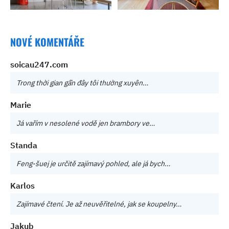
NOVÉ KOMENTÁŘE
soicau247.com
Trong thời gian gần đây tôi thường xuyên…
Marie
Já vařím v nesolené vodě jen brambory ve…
Standa
Feng-šuej je určitě zajímavý pohled, ale já bych…
Karlos
Zajímavé čtení. Je až neuvěřitelné, jak se koupelny…
Jakub