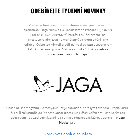
ODEBÍREJTE TÝDENNÍ NOVINKY
Vaše emailová adresa bude uchovávána a zpracovávána
společností Jaga Media s.r.o. (se sídlem na Pražské 18, 102 00
Praha 10, IČO: 27076695) na účel zasílání týdenního
emailového přehledu nových článků po dobu trvání jeho
odběru. Odběr lze kdykoli zrušit pomocí odkazu uvedeného v
každé odeslané zprávě. Přečtěte si naše úplné
podmínky
zpracování osobních údajů
.
Obsah online magazínu Homebydleni.cz je chráněn autorským zákonem. Přepis, šíření
či další zpřístupňování tohoto obsahu nebo jeho části veřejnosti, a to jakýmkoli
způsobem, je bez předcházejícího souhlasu redakce zakázáno. Copyright ©
Jaga
Media
, s.r.o.
Spravovat cookie souhlasy