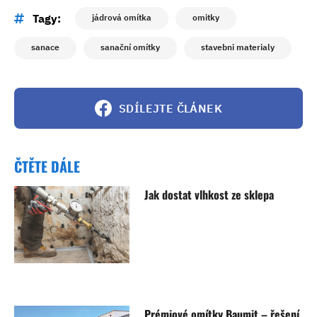
Tagy:
jádrová omítka
omitky
sanace
sanační omítky
stavebni materialy
SDÍLEJTE ČLÁNEK
ČTĚTE DÁLE
Jak dostat vlhkost ze sklepa
Prémiové omítky Baumit – řešení