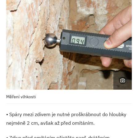
Měření vlhkosti
• Spáry mezi zdivem je nutné proškrábnout do hloubky
nejméně 2 cm, avšak až před omítáním.
• Zdivo před omítáním očistěte např. drátěným