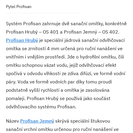
Pytel Profisan
Systém Profisan zahrnuje dvě sanační omítky, konkrétně
Profisan Hrubý – OS 401 a Profisan Jemný – OS 402.
Profisan Hrubý
je speciální jádrová sanační odvlhčovací
omítka se zrnitostí 4 mm určená pro ruční nanášení ve
vnitřním i vnějším prostředí. Jde o hydrofilní omítku, čili
omítku schopnou vázat vodu, jejíž odvlhčovací efekt
spočívá v odvodu vlhkosti ze zdiva difúzí, ve formě vodní
páry. Voda ve formě vodních par díky tomu proudí
podstatně vyšší rychlostí a omítka je zasolována
pomaleji. Profisan Hrubý se používá jako součást
odvlhčovacího systému Profisan.
Název
Profisan Jemný
skrývá speciální štukovou
sanační vrchní omítku určenou pro ruční nanášení ve