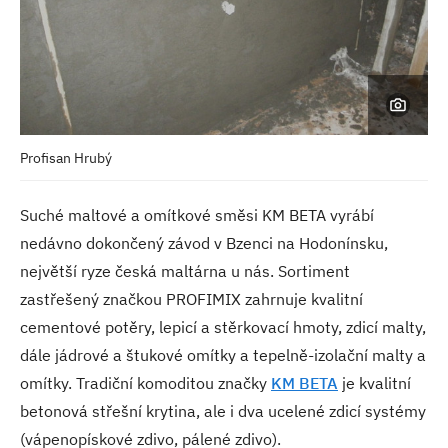
Profisan Hrubý
Suché maltové a omítkové směsi KM BETA vyrábí
nedávno dokončený závod v Bzenci na Hodonínsku,
největší ryze česká maltárna u nás. Sortiment
zastřešený značkou PROFIMIX zahrnuje kvalitní
cementové potěry, lepicí a stěrkovací hmoty, zdicí malty,
dále jádrové a štukové omítky a tepelně-izolační malty a
omítky. Tradiční komoditou značky
KM BETA
je kvalitní
betonová střešní krytina, ale i dva ucelené zdicí systémy
(vápenopískové zdivo, pálené zdivo).