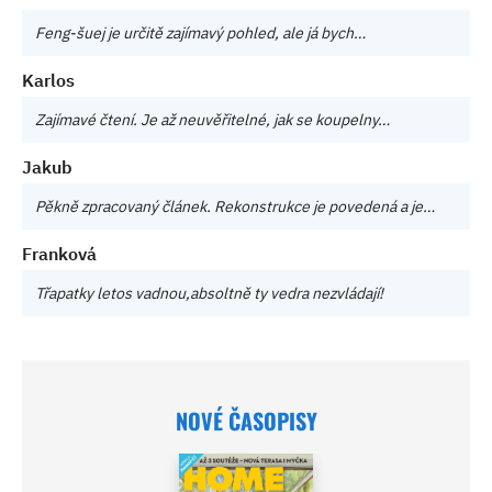
Feng-šuej je určitě zajímavý pohled, ale já bych…
Karlos
Zajímavé čtení. Je až neuvěřitelné, jak se koupelny…
Jakub
Pěkně zpracovaný článek. Rekonstrukce je povedená a je…
Franková
Třapatky letos vadnou,absoltně ty vedra nezvládají!
NOVÉ ČASOPISY