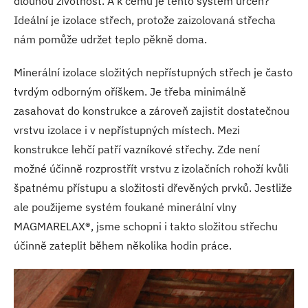
dlouhou životnost. A k čemu je tento systém určen?
Ideální je izolace střech, protože zaizolovaná střecha
nám pomůže udržet teplo pěkně doma.
Minerální izolace složitých nepřístupných střech je často
tvrdým odborným oříškem. Je třeba minimálně
zasahovat do konstrukce a zároveň zajistit dostatečnou
vrstvu izolace i v nepřístupných místech. Mezi
konstrukce lehčí patří vazníkové střechy. Zde není
možné účinně rozprostřít vrstvu z izolačních rohoží kvůli
špatnému přístupu a složitosti dřevěných prvků. Jestliže
ale použijeme systém foukané minerální vlny
MAGMARELAX®, jsme schopni i takto složitou střechu
účinně zateplit během několika hodin práce.