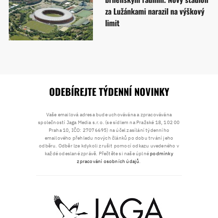
za Lužánkami narazil na výškový
limit
ODEBÍREJTE TÝDENNÍ NOVINKY
Vaše emailová adresa bude uchovávána a zpracovávána
společností Jaga Media s.r.o. (se sídlem na Pražské 18, 102 00
Praha 10, IČO: 27076695) na účel zasílání týdenního
emailového přehledu nových článků po dobu trvání jeho
odběru. Odběr lze kdykoli zrušit pomocí odkazu uvedeného v
každé odeslané zprávě. Přečtěte si naše úplné
podmínky
zpracování osobních údajů
.