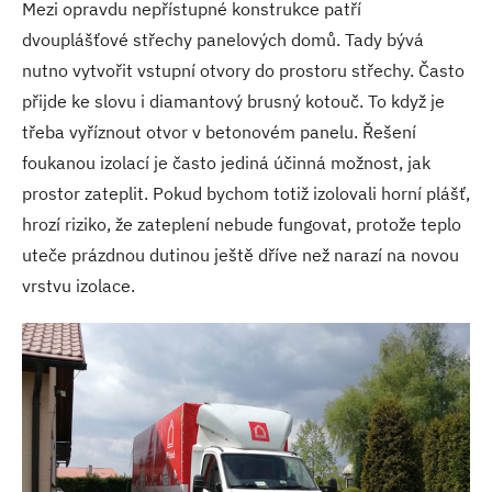
Mezi opravdu nepřístupné konstrukce patří
dvouplášťové střechy panelových domů. Tady bývá
nutno vytvořit vstupní otvory do prostoru střechy. Často
přijde ke slovu i diamantový brusný kotouč. To když je
třeba vyříznout otvor v betonovém panelu. Řešení
foukanou izolací je často jediná účinná možnost, jak
prostor zateplit. Pokud bychom totiž izolovali horní plášť,
hrozí riziko, že zateplení nebude fungovat, protože teplo
uteče prázdnou dutinou ještě dříve než narazí na novou
vrstvu izolace.