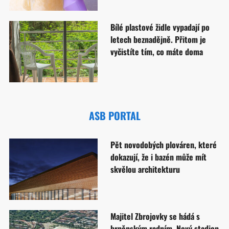
Bílé plastové židle vypadají po
letech beznadějně. Přitom je
vyčistíte tím, co máte doma
ASB PORTAL
Pět novodobých plováren, které
dokazují, že i bazén může mít
skvělou architekturu
Majitel Zbrojovky se hádá s
brněnským radním. Nový stadion