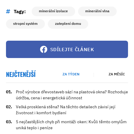
Tagy:
minerální izolace
minerální vlna
stropní systém
zateplení domu
SDÍLEJTE ČLÁNEK
NEJČTENĚJŠÍ
ZA TÝDEN
ZA MĚSÍC
Proč výrobce dřevostaveb sází na plastová okna? Rozhoduje
údržba, cena i energetická účinnost
Velká prosklená stěna? Na těchto detailech závisí její
životnost i komfort bydlení
5 nejčastějších chyb při montáži oken: Kvůli těmto omylům
uniká teplo i peníze