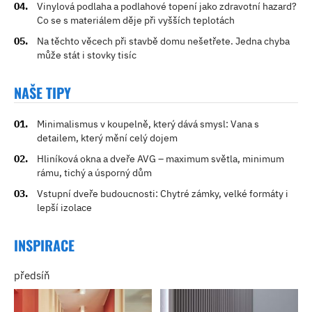
Vinylová podlaha a podlahové topení jako zdravotní hazard?
Co se s materiálem děje při vyšších teplotách
Na těchto věcech při stavbě domu nešetřete. Jedna chyba
může stát i stovky tisíc
NAŠE TIPY
Minimalismus v koupelně, který dává smysl: Vana s
detailem, který mění celý dojem
Hliníková okna a dveře AVG – maximum světla, minimum
rámu, tichý a úsporný dům
Vstupní dveře budoucnosti: Chytré zámky, velké formáty i
lepší izolace
INSPIRACE
předsíň