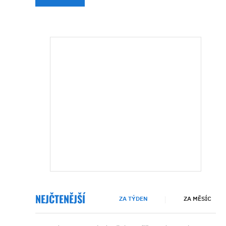
NEJČTENĚJŠÍ
ZA TÝDEN
ZA MĚSÍC