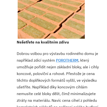
Nešetřete na kvalitním zdivu
Dobrou volbou pro výstavbu rodinného domu je
například zdicí systém
POROTHERM
, který
umožňuje pořídit nejen základní bloky, ale i cihly
koncové, poloviční a rohové. Přestože je cena
těchto doplňkových formátů vyšší, ve výsledku
ušetříte. Například díky koncovým cihlám
nemusíte celé bloky dělit, čímž minimalizujete
ztráty na materiálu. Navíc cena cihel z pohledu
kompletních nákladů na pořízení celého bydlení