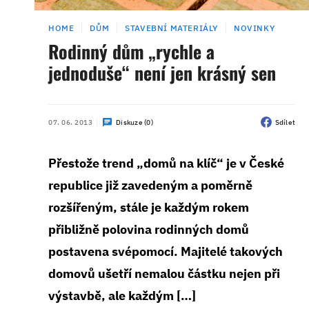
HOME
DŮM
STAVEBNÍ MATERIÁLY
NOVINKY
Rodinný dům „rychle a
jednoduše“ není jen krásný sen
07. 06. 2013
Diskuze (0)
Sdílet
Přestože trend „domů na klíč“ je v České
republice již zavedeným a poměrně
rozšířeným, stále je každým rokem
přibližně polovina rodinných domů
postavena svépomocí. Majitelé takových
domovů ušetří nemalou částku nejen při
výstavbě, ale každým […]