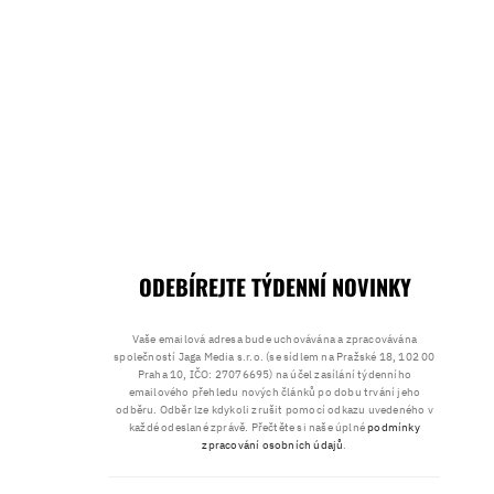
ODEBÍREJTE TÝDENNÍ NOVINKY
Vaše emailová adresa bude uchovávána a zpracovávána
společností Jaga Media s.r.o. (se sídlem na Pražské 18, 102 00
Praha 10, IČO: 27076695) na účel zasílání týdenního
emailového přehledu nových článků po dobu trvání jeho
odběru. Odběr lze kdykoli zrušit pomocí odkazu uvedeného v
každé odeslané zprávě. Přečtěte si naše úplné
podmínky
zpracování osobních údajů
.