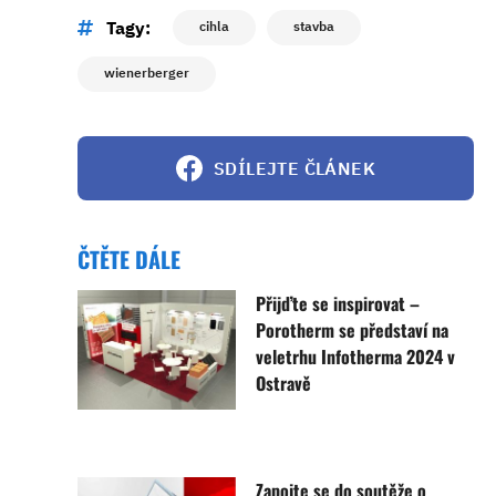
Tagy:
cihla
stavba
wienerberger
SDÍLEJTE ČLÁNEK
ČTĚTE DÁLE
Přijďte se inspirovat –
Porotherm se představí na
veletrhu Infotherma 2024 v
Ostravě
Zapojte se do soutěže o