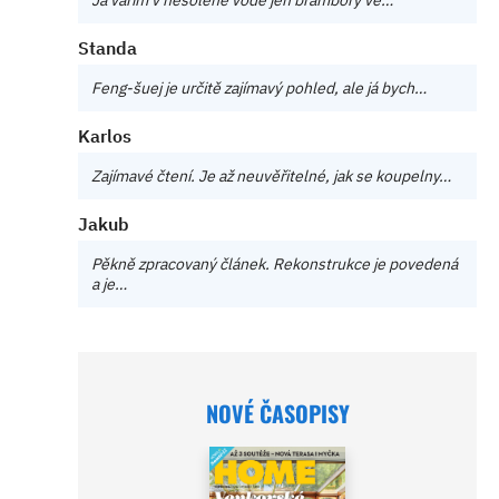
Já vařím v nesolené vodě jen brambory ve…
Standa
Feng-šuej je určitě zajímavý pohled, ale já bych…
Karlos
Zajímavé čtení. Je až neuvěřitelné, jak se koupelny…
Jakub
Pěkně zpracovaný článek. Rekonstrukce je povedená
a je…
NOVÉ ČASOPISY