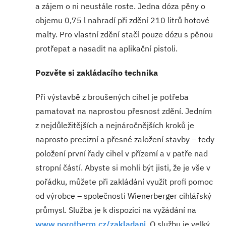
a zájem o ni neustále roste. Jedna dóza pěny o
objemu 0,75 l nahradí při zdění 210 litrů hotové
malty. Pro vlastní zdění stačí pouze dózu s pěnou
protřepat a nasadit na aplikační pistoli.
Pozvěte si zakládacího technika
Při výstavbě z broušených cihel je potřeba
pamatovat na naprostou přesnost zdění. Jedním
z nejdůležitějších a nejnáročnějších kroků je
naprosto precizní a přesné založení stavby – tedy
položení první řady cihel v přízemí a v patře nad
stropní částí. Abyste si mohli být jisti, že je vše v
pořádku, můžete při zakládání využít profi pomoc
od výrobce – společnosti Wienerberger cihlářský
průmysl. Služba je k dispozici na vyžádání na
www.porotherm.cz/zakladani
. O službu je velký