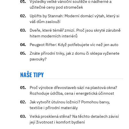
Výsledky velké vánoční soutěže o nádherné a
užitečné ceny pod stromeček
Uplifts by Stannah: Moderní domácí výtah, který si
váš dům zaslouží
Dveře, které téměř zmizí. Proč jsou skryté zárubně
hitem moderních interiérů
Peugeot Rifter: Když potřebujete víc než jen auto
Znáte přírodní triky, jak z domu či sklepa vyženete
pavouky?
NAŠE TIPY
Proč výrobce dřevostaveb sází na plastová okna?
Rozhoduje údržba, cena i energetická účinnost
Jak vytvořit útulnou ložnici? Pomohou barvy,
textilie i přírodní materiály
Velká prosklená stěna? Na těchto detailech závisí
její životnost i komfort bydlení