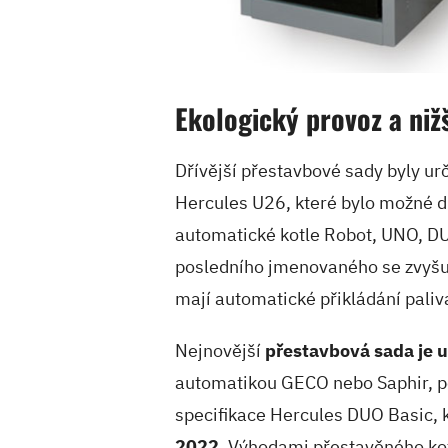
Ekologický provoz a niž
Dřívější přestavbové sady byly u
Hercules U26, které bylo možné d
automatické kotle Robot, UNO, DU
posledního jmenovaného se zvyšuje
mají automatické přikládání paliv
Nejnovější
přestavbová sada je 
automatikou GECO nebo Saphir, po 
specifikace Hercules DUO Basic, 
2022
. Výhodami přestavěného kot