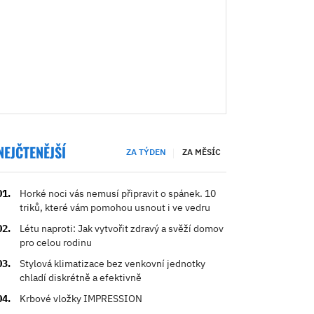
NEJČTENĚJŠÍ
ZA TÝDEN
ZA MĚSÍC
Horké noci vás nemusí připravit o spánek. 10
triků, které vám pomohou usnout i ve vedru
Létu naproti: Jak vytvořit zdravý a svěží domov
pro celou rodinu
Stylová klimatizace bez venkovní jednotky
chladí diskrétně a efektivně
Krbové vložky IMPRESSION