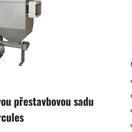
vou přestavbovou sadu
rcules