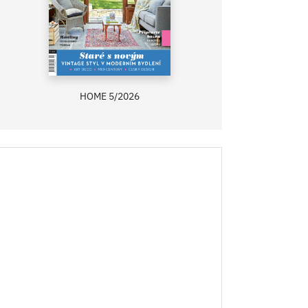
HOME 5/2026
ZAHRADA PRÍMA
RECEPTY PRÍMA
ASB 0