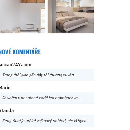
NOVÉ KOMENTÁŘE
soicau247.com
Trong thời gian gần đây tôi thường xuyên…
Marie
Já vařím v nesolené vodě jen brambory ve…
Standa
Feng-šuej je určitě zajímavý pohled, ale já bych…