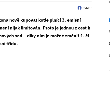
Sdílet
na nově kupovat kotle plnící 3. emisní
není nijak limitován. Proto je jednou z cest k
bových sad – díky nim je možné změnit 1. či
ní třídu.