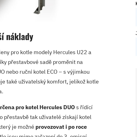
ší náklady
rčeny pro kotle modely Hercules U22 a
íky přestavbové sadě proměnit na
O nebo ruční kotel ECO – s výjimkou
 také uživatelský komfort, jelikož kotle
a.
určena pro kotel Hercules DUO
s řídící
přestavbě tak uživatelé získají kotel
který je možné
provozovat i po roce
le jsou mimo zařazení do 3. emisní