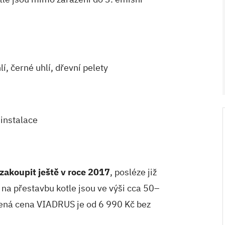
lí, černé uhlí, dřevní pelety
V ZAHRADĚ 2/2026
instalace
zakoupit ještě v roce 2017
, posléze již
na přestavbu kotle jsou ve výši cca 50–
ená cena VIADRUS je od 6 990 Kč bez