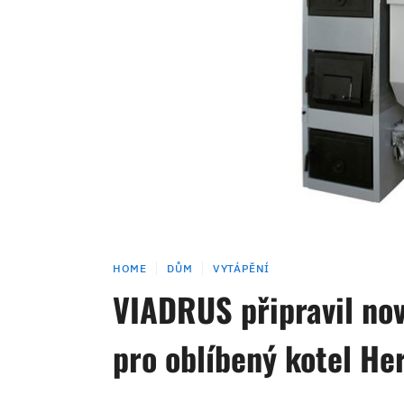
HOME
DŮM
VYTÁPĚNÍ
VIADRUS připravil no
pro oblíbený kotel He