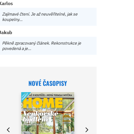
Karlos
Zajímavé čtení. Je až neuvěřitelné, jak se
koupelny…
Jakub
Pěkně zpracovaný článek. Rekonstrukce je
povedená a je…
NOVÉ ČASOPISY