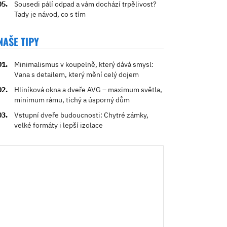
Sousedi pálí odpad a vám dochází trpělivost?
Tady je návod, co s tím
NAŠE TIPY
Minimalismus v koupelně, který dává smysl:
Vana s detailem, který mění celý dojem
Hliníková okna a dveře AVG – maximum světla,
minimum rámu, tichý a úsporný dům
Vstupní dveře budoucnosti: Chytré zámky,
velké formáty i lepší izolace