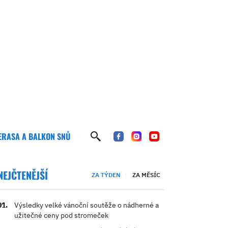
ERASA A BALKON SNŮ
NEJČTENĚJŠÍ
ZA TÝDEN
ZA MĚSÍC
Výsledky velké vánoční soutěže o nádherné a
užitečné ceny pod stromeček