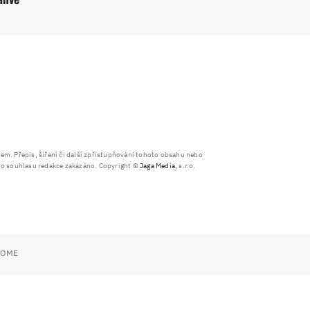
. Přepis, šíření či další zpřístupňování tohoto obsahu nebo
ího souhlasu redakce zakázáno. Copyright ©
Jaga Media
, s.r.o.
HOME