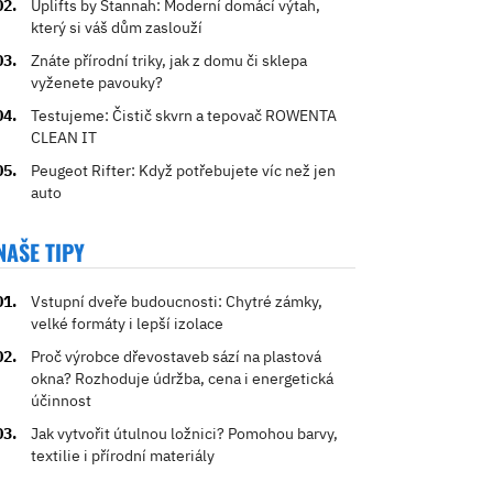
Uplifts by Stannah: Moderní domácí výtah,
který si váš dům zaslouží
Znáte přírodní triky, jak z domu či sklepa
vyženete pavouky?
Testujeme: Čistič skvrn a tepovač ROWENTA
CLEAN IT
Peugeot Rifter: Když potřebujete víc než jen
auto
NAŠE TIPY
Vstupní dveře budoucnosti: Chytré zámky,
velké formáty i lepší izolace
Proč výrobce dřevostaveb sází na plastová
okna? Rozhoduje údržba, cena i energetická
účinnost
Jak vytvořit útulnou ložnici? Pomohou barvy,
textilie i přírodní materiály