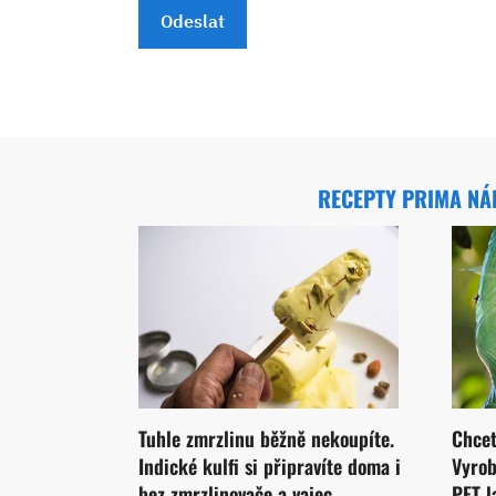
Odeslat
RECEPTY PRIMA N
Tuhle zmrzlinu běžně nekoupíte.
Chcet
Indické kulfi si připravíte doma i
Vyrob
bez zmrzlinovače a vajec
PET l