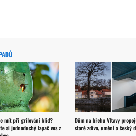
ÁPADŮ
e mít při grilování klid?
Dům na břehu Vltavy propoj
te si jednoduchý lapač vos z
staré zdivo, umění a český 
ahve