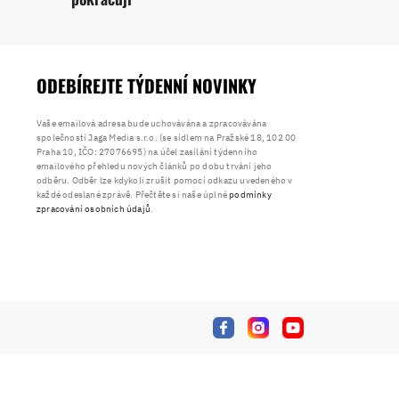
ODEBÍREJTE TÝDENNÍ NOVINKY
Vaše emailová adresa bude uchovávána a zpracovávána
společností Jaga Media s.r.o. (se sídlem na Pražské 18, 102 00
Praha 10, IČO: 27076695) na účel zasílání týdenního
emailového přehledu nových článků po dobu trvání jeho
odběru. Odběr lze kdykoli zrušit pomocí odkazu uvedeného v
každé odeslané zprávě. Přečtěte si naše úplné
podmínky
zpracování osobních údajů
.