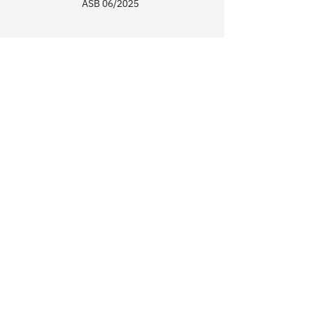
ASB 06/2025
ZAHRADA PRÍMA
RECEPTY PRÍMA