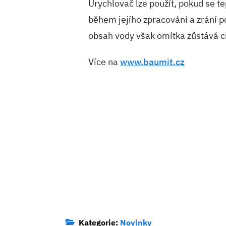
Urychlovač lze použít, pokud se t
během jejího zpracování a zrání p
obsah vody však omítka zůstává ci
Více na
www.baumit.cz
Kategorie:
Novinky