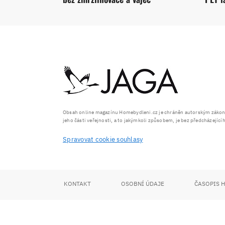
Obsah online magazínu Homebydleni.cz je chráněn autorským zákonem
jeho části veřejnosti, a to jakýmkoli způsobem, je bez předcházejíc
Spravovat cookie souhlasy
KONTAKT
OSOBNÍ ÚDAJE
ČASOPIS 