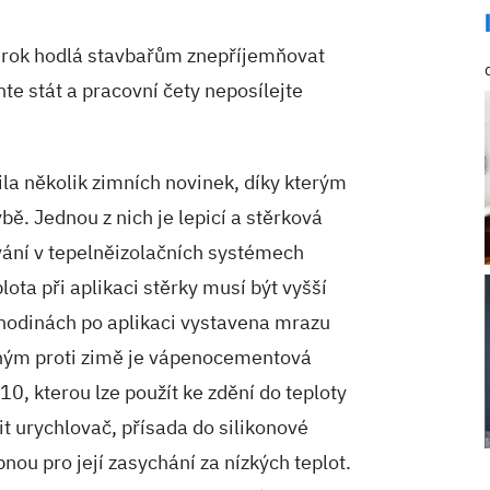
ý rok hodlá stavbařům znepříjemňovat
hte stát a pracovní čety neposílejte
ila několik zimních novinek, díky kterým
ě. Jednou z nich je lepicí a stěrková
vání v tepelněizolačních systémech
ota při aplikaci stěrky musí být vyšší
 hodinách po aplikaci vystavena mrazu
ným proti zimě je vápenocementová
10, kterou lze použít ke zdění do teploty
t urychlovač, přísada do silikonové
nou pro její zasychání za nízkých teplot.