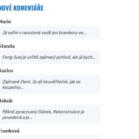
NOVÉ KOMENTÁŘE
Marie
Já vařím v nesolené vodě jen brambory ve…
Standa
Feng-šuej je určitě zajímavý pohled, ale já bych…
Karlos
Zajímavé čtení. Je až neuvěřitelné, jak se
koupelny…
Jakub
Pěkně zpracovaný článek. Rekonstrukce je
povedená a je…
Franková