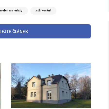
avebni materialy
stěrkování
LEJTE ČLÁNEK