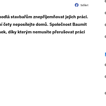
Sdílet
hodlá stavbařům znepříjemňovat jejich práci.
vní čety neposílejte domů. Společnost Baumit
vinek, díky kterým nemusíte přerušovat práci