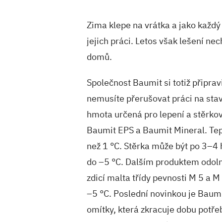
Zima klepe na vrátka a jako každ
jejich práci. Letos však lešení nec
domů.
Společnost Baumit si totiž připrav
nemusíte přerušovat práci na stavb
hmota určená pro lepení a stěrko
Baumit EPS a Baumit Mineral. Tepl
než 1 °C. Stěrka může být po 3–4
do –5 °C. Dalším produktem odol
zdicí malta třídy pevnosti M 5 a M 
–5 °C. Poslední novinkou je Baumi
omítky, která zkracuje dobu potřeb