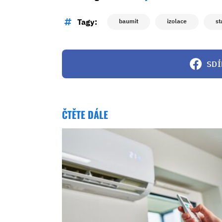
Tagy:
baumit
izolace
st
SDÍ
ČTĚTE DÁLE