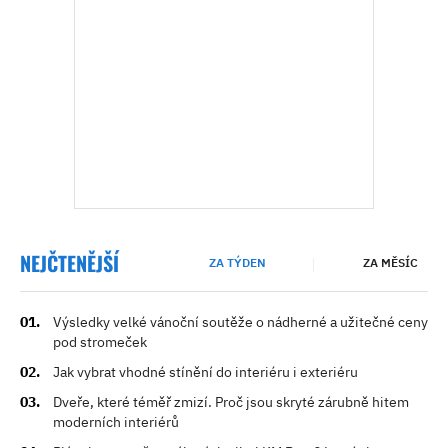
NEJČTENĚJŠÍ
ZA TÝDEN
ZA MĚSÍC
Výsledky velké vánoční soutěže o nádherné a užitečné ceny
pod stromeček
Jak vybrat vhodné stínění do interiéru i exteriéru
Dveře, které téměř zmizí. Proč jsou skryté zárubně hitem
moderních interiérů