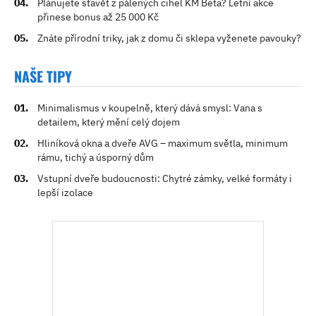
Plánujete stavět z pálených cihel KM Beta? Letní akce
přinese bonus až 25 000 Kč
Znáte přírodní triky, jak z domu či sklepa vyženete pavouky?
NAŠE TIPY
Minimalismus v koupelně, který dává smysl: Vana s
detailem, který mění celý dojem
Hliníková okna a dveře AVG – maximum světla, minimum
rámu, tichý a úsporný dům
Vstupní dveře budoucnosti: Chytré zámky, velké formáty i
lepší izolace