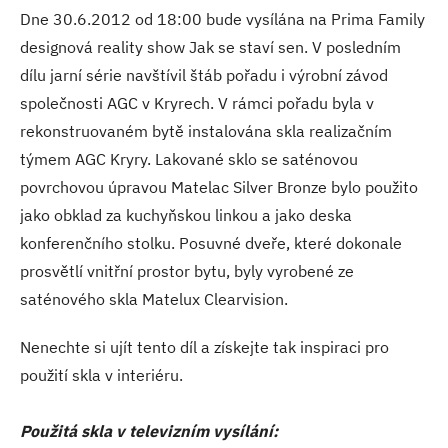
Dne 30.6.2012 od 18:00 bude vysílána na Prima Family
designová reality show Jak se staví sen. V posledním
dílu jarní série navštívil štáb pořadu i výrobní závod
společnosti AGC v Kryrech. V rámci pořadu byla v
rekonstruovaném bytě instalována skla realizačním
týmem AGC Kryry. Lakované sklo se saténovou
povrchovou úpravou Matelac Silver Bronze bylo použito
jako obklad za kuchyňskou linkou a jako deska
konferenčního stolku. Posuvné dveře, které dokonale
prosvětlí vnitřní prostor bytu, byly vyrobené ze
saténového skla Matelux Clearvision.
Nenechte si ujít tento díl a získejte tak inspiraci pro
použití skla v interiéru.
Použitá skla v televizním vysílání: