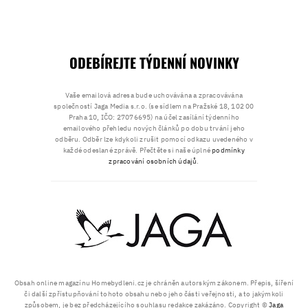
ODEBÍREJTE TÝDENNÍ NOVINKY
Vaše emailová adresa bude uchovávána a zpracovávána
společností Jaga Media s.r.o. (se sídlem na Pražské 18, 102 00
Praha 10, IČO: 27076695) na účel zasílání týdenního
emailového přehledu nových článků po dobu trvání jeho
odběru. Odběr lze kdykoli zrušit pomocí odkazu uvedeného v
každé odeslané zprávě. Přečtěte si naše úplné
podmínky
zpracování osobních údajů
.
Obsah online magazínu Homebydleni.cz je chráněn autorským zákonem. Přepis, šíření
či další zpřístupňování tohoto obsahu nebo jeho části veřejnosti, a to jakýmkoli
způsobem, je bez předcházejícího souhlasu redakce zakázáno. Copyright ©
Jaga