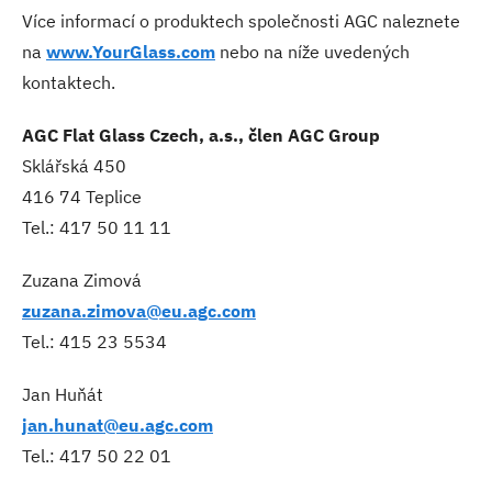
Více informací o produktech společnosti AGC naleznete
na
www.YourGlass.com
nebo na níže uvedených
kontaktech.
AGC Flat Glass Czech, a.s., člen AGC Group
Sklářská 450
416 74 Teplice
Tel.: 417 50 11 11
Zuzana Zimová
zuzana.zimova@eu.agc.com
Tel.: 415 23 5534
Jan Huňát
jan.hunat@eu.agc.com
Tel.: 417 50 22 01