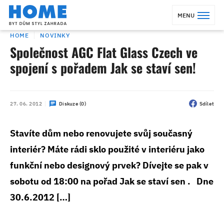
MENU
HOME
NOVINKY
Společnost AGC Flat Glass Czech ve
spojení s pořadem Jak se staví sen!
27. 06. 2012
Diskuze (0)
Sdílet
Stavíte dům nebo renovujete svůj současný
interiér? Máte rádi sklo použité v interiéru jako
funkční nebo designový prvek? Dívejte se pak v
sobotu od 18:00 na pořad Jak se staví sen . Dne
30.6.2012 […]