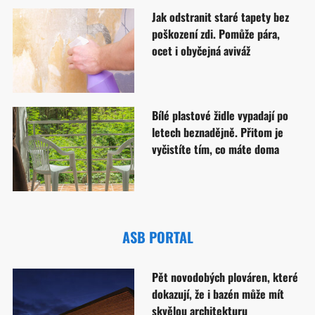
Jak odstranit staré tapety bez
poškození zdi. Pomůže pára,
ocet i obyčejná aviváž
Bílé plastové židle vypadají po
letech beznadějně. Přitom je
vyčistíte tím, co máte doma
ASB PORTAL
Pět novodobých plováren, které
dokazují, že i bazén může mít
skvělou architekturu