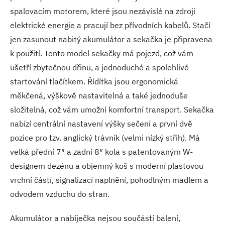
spalovacím motorem, které jsou nezávislé na zdroji
elektrické energie a pracují bez přívodních kabelů. Stačí
jen zasunout nabitý akumulátor a sekačka je připravena
k použití. Tento model sekačky má pojezd, což vám
ušetří zbytečnou dřinu, a jednoduché a spolehlivé
startování tlačítkem. Řídítka jsou ergonomická
měkčená, výškově nastavitelná a také jednoduše
složitelná, což vám umožní komfortní transport. Sekačka
nabízí centrální nastavení výšky sečení a první dvě
pozice pro tzv. anglický trávník (velmi nízký střih). Má
velká přední 7″ a zadní 8″ kola s patentovaným W-
designem dezénu a objemný koš s moderní plastovou
vrchní částí, signalizací naplnění, pohodlným madlem a
odvodem vzduchu do stran.
Akumulátor a nabíječka nejsou součástí balení,