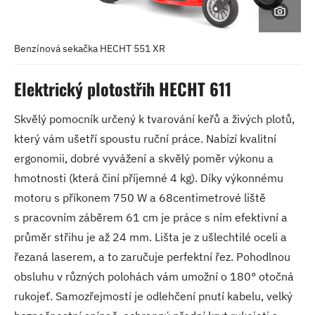
Benzínová sekačka HECHT 551 XR
Elektrický plotostřih HECHT 611
Skvělý pomocník určený k tvarování keřů a živých plotů,
který vám ušetří spoustu ruční práce. Nabízí kvalitní
ergonomii, dobré vyvážení a skvělý poměr výkonu a
hmotnosti (která činí příjemné 4 kg). Díky výkonnému
motoru s příkonem 750 W a 68centimetrové liště
s pracovním záběrem 61 cm je práce s ním efektivní a
průměr střihu je až 24 mm. Lišta je z ušlechtilé oceli a
řezaná laserem, a to zaručuje perfektní řez. Pohodlnou
obsluhu v různých polohách vám umožní o 180° otočná
rukojeť. Samozřejmostí je odlehčení pnutí kabelu, velký