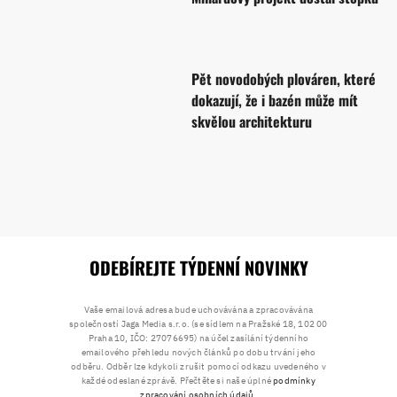
Pět novodobých plováren, které
dokazují, že i bazén může mít
skvělou architekturu
ODEBÍREJTE TÝDENNÍ NOVINKY
Vaše emailová adresa bude uchovávána a zpracovávána
společností Jaga Media s.r.o. (se sídlem na Pražské 18, 102 00
Praha 10, IČO: 27076695) na účel zasílání týdenního
emailového přehledu nových článků po dobu trvání jeho
odběru. Odběr lze kdykoli zrušit pomocí odkazu uvedeného v
každé odeslané zprávě. Přečtěte si naše úplné
podmínky
zpracování osobních údajů
.