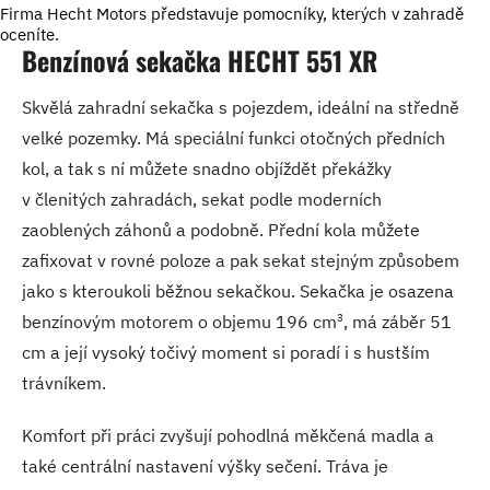
Firma Hecht Motors představuje pomocníky, kterých v zahradě
oceníte.
Benzínová sekačka HECHT 551 XR
Skvělá zahradní sekačka s pojezdem, ideální na středně
velké pozemky. Má speciální funkci otočných předních
kol, a tak s ní můžete snadno objíždět překážky
v členitých zahradách, sekat podle moderních
zaoblených záhonů a podobně. Přední kola můžete
zafixovat v rovné poloze a pak sekat stejným způsobem
jako s kteroukoli běžnou sekačkou. Sekačka je osazena
3
benzínovým motorem o objemu 196 cm
, má záběr 51
cm a její vysoký točivý moment si poradí i s hustším
trávníkem.
Komfort při práci zvyšují pohodlná měkčená madla a
také centrální nastavení výšky sečení. Tráva je