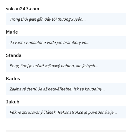
soicau247.com
Trong thời gian gần đây tôi thường xuyên…
Marie
Já vařím v nesolené vodě jen brambory ve…
Standa
Feng-šuej je určitě zajímavý pohled, ale já bych…
Karlos
Zajímavé čtení. Je až neuvěřitelné, jak se koupelny…
Jakub
Pěkně zpracovaný článek. Rekonstrukce je povedená a je…