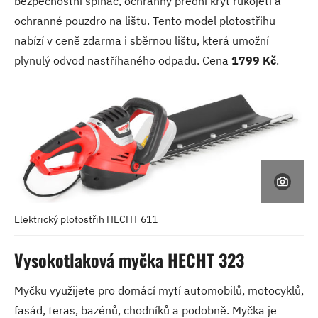
bezpečnostní spínač, ochranný přední kryt rukojeti a
ochranné pouzdro na lištu. Tento model plotostřihu
nabízí v ceně zdarma i sběrnou lištu, která umožní
plynulý odvod nastříhaného odpadu. Cena
1799 Kč
.
Elektrický plotostřih HECHT 611
Vysokotlaková myčka HECHT 323
Myčku využijete pro domácí mytí automobilů, motocyklů,
fasád, teras, bazénů, chodníků a podobně. Myčka je