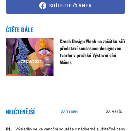
SDÍLEJTE ČLÁNEK
ČTĚTE DÁLE
Czech Design Week na začátku září
představí současnou designovou
tvorbu v pražské Výstavní síni
Mánes
NEJČTENĚJŠÍ
ZA TÝDEN
ZA MĚSÍC
Výsledky velké vánoční soutěže o nádherné a užitečné ceny