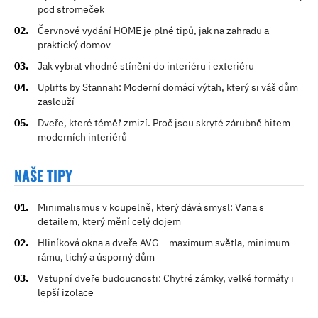
pod stromeček
Červnové vydání HOME je plné tipů, jak na zahradu a
praktický domov
Jak vybrat vhodné stínění do interiéru i exteriéru
Uplifts by Stannah: Moderní domácí výtah, který si váš dům
zaslouží
Dveře, které téměř zmizí. Proč jsou skryté zárubně hitem
moderních interiérů
NAŠE TIPY
Minimalismus v koupelně, který dává smysl: Vana s
detailem, který mění celý dojem
Hliníková okna a dveře AVG – maximum světla, minimum
rámu, tichý a úsporný dům
Vstupní dveře budoucnosti: Chytré zámky, velké formáty i
lepší izolace