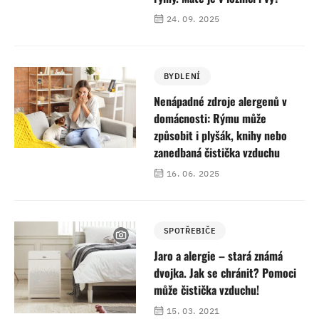
24. 09. 2025
BYDLENÍ
Nenápadné zdroje alergenů v
domácnosti: Rýmu může
způsobit i plyšák, knihy nebo
zanedbaná čistička vzduchu
16. 06. 2025
SPOTŘEBIČE
Jaro a alergie – stará známá
dvojka. Jak se chránit? Pomoci
může čistička vzduchu!
15. 03. 2021