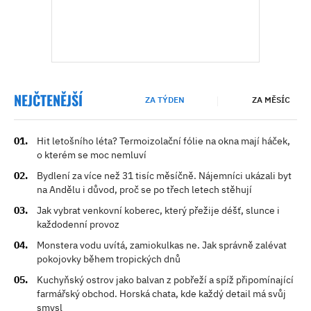
NEJČTENĚJŠÍ
ZA TÝDEN
ZA MĚSÍC
Hit letošního léta? Termoizolační fólie na okna mají háček,
o kterém se moc nemluví
Bydlení za více než 31 tisíc měsíčně. Nájemníci ukázali byt
na Andělu i důvod, proč se po třech letech stěhují
Jak vybrat venkovní koberec, který přežije déšť, slunce i
každodenní provoz
Monstera vodu uvítá, zamiokulkas ne. Jak správně zalévat
pokojovky během tropických dnů
Kuchyňský ostrov jako balvan z pobřeží a spíž připomínající
farmářský obchod. Horská chata, kde každý detail má svůj
smysl