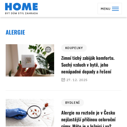
MENU
ALERGIE
KOUPELNY
Zimní tichý zabiják komfortu.
Suchý vzduch v bytě, jeho
nenápadné dopady a řešení
27. 12. 2025
BYDLENÍ
Alergie na roztoče je v Česku
nejčastější příčinou celoroční
rýmy. Máte je v ložnici i vy?