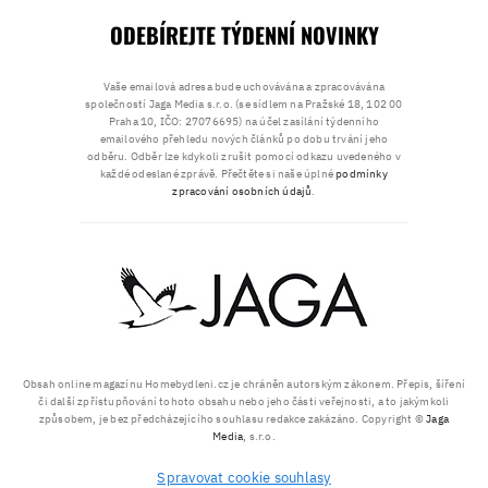
ODEBÍREJTE TÝDENNÍ NOVINKY
Vaše emailová adresa bude uchovávána a zpracovávána
společností Jaga Media s.r.o. (se sídlem na Pražské 18, 102 00
Praha 10, IČO: 27076695) na účel zasílání týdenního
emailového přehledu nových článků po dobu trvání jeho
odběru. Odběr lze kdykoli zrušit pomocí odkazu uvedeného v
každé odeslané zprávě. Přečtěte si naše úplné
podmínky
zpracování osobních údajů
.
Obsah online magazínu Homebydleni.cz je chráněn autorským zákonem. Přepis, šíření
či další zpřístupňování tohoto obsahu nebo jeho části veřejnosti, a to jakýmkoli
způsobem, je bez předcházejícího souhlasu redakce zakázáno. Copyright ©
Jaga
Media
, s.r.o.
Spravovat cookie souhlasy