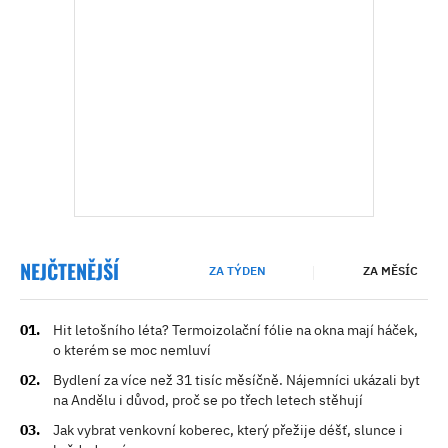
NEJČTENĚJŠÍ
ZA TÝDEN
ZA MĚSÍC
Hit letošního léta? Termoizolační fólie na okna mají háček,
o kterém se moc nemluví
Bydlení za více než 31 tisíc měsíčně. Nájemníci ukázali byt
na Andělu i důvod, proč se po třech letech stěhují
Jak vybrat venkovní koberec, který přežije déšť, slunce i