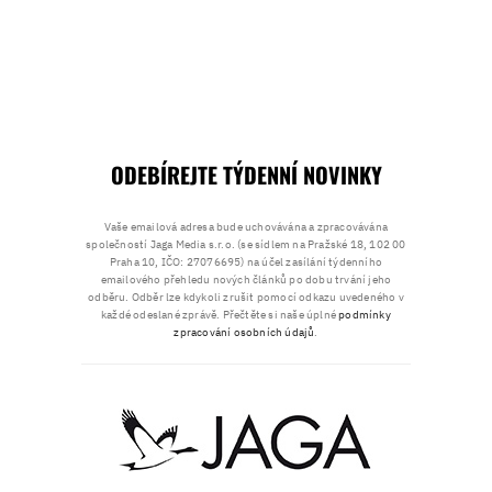
ODEBÍREJTE TÝDENNÍ NOVINKY
Vaše emailová adresa bude uchovávána a zpracovávána
společností Jaga Media s.r.o. (se sídlem na Pražské 18, 102 00
Praha 10, IČO: 27076695) na účel zasílání týdenního
emailového přehledu nových článků po dobu trvání jeho
odběru. Odběr lze kdykoli zrušit pomocí odkazu uvedeného v
každé odeslané zprávě. Přečtěte si naše úplné
podmínky
zpracování osobních údajů
.