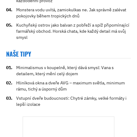
každodenní provoz
Monstera vodu uvítá, zamiokulkas ne. Jak správně zalévat
pokojovky během tropických dnů
Kuchyňský ostrov jako balvan z pobřeží a spíž připomínající
farmářský obchod. Horská chata, kde každý detail má svůj
smysl
NAŠE TIPY
Minimalismus v koupelně, který dává smysl: Vana s
detailem, který mění celý dojem
Hliníková okna a dveře AVG – maximum světla, minimum
rámu, tichý a úsporný dům
Vstupní dveře budoucnosti: Chytré zámky, velké formáty i
lepší izolace