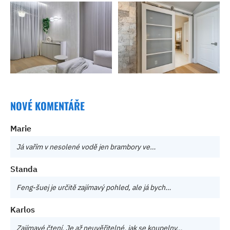
NOVÉ KOMENTÁŘE
Marie
Já vařím v nesolené vodě jen brambory ve…
Standa
Feng-šuej je určitě zajímavý pohled, ale já bych…
Karlos
Zajímavé čtení. Je až neuvěřitelné, jak se koupelny…