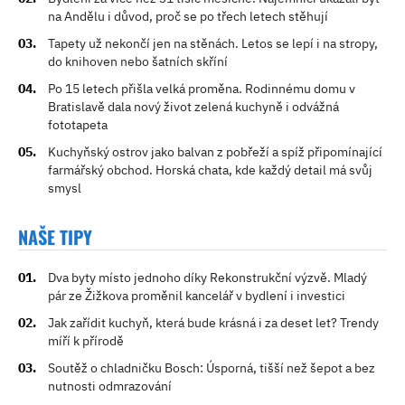
na Andělu i důvod, proč se po třech letech stěhují
Tapety už nekončí jen na stěnách. Letos se lepí i na stropy,
do knihoven nebo šatních skříní
Po 15 letech přišla velká proměna. Rodinnému domu v
Bratislavě dala nový život zelená kuchyně i odvážná
fototapeta
Kuchyňský ostrov jako balvan z pobřeží a spíž připomínající
farmářský obchod. Horská chata, kde každý detail má svůj
smysl
NAŠE TIPY
Dva byty místo jednoho díky Rekonstrukční výzvě. Mladý
pár ze Žižkova proměnil kancelář v bydlení i investici
Jak zařídit kuchyň, která bude krásná i za deset let? Trendy
míří k přírodě
Soutěž o chladničku Bosch: Úsporná, tišší než šepot a bez
nutnosti odmrazování