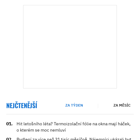
NEJČTENĚJŠÍ
ZA TÝDEN
ZA MĚSÍC
Hit letošního léta? Termoizolační fólie na okna mají háček,
o kterém se moc nemluví
Bydlení za více než 31 tisíc měsíčně. Nájemníci ukázali byt