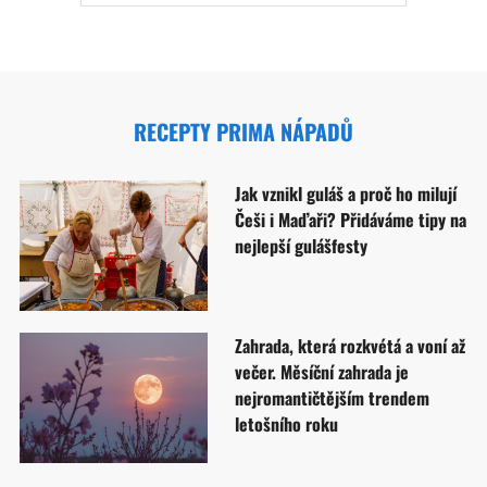
RECEPTY PRIMA NÁPADŮ
Jak vznikl guláš a proč ho milují
Češi i Maďaři? Přidáváme tipy na
nejlepší gulášfesty
Zahrada, která rozkvétá a voní až
večer. Měsíční zahrada je
nejromantičtějším trendem
letošního roku