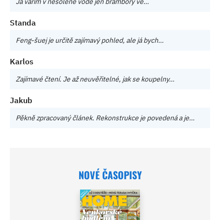
Já vařím v nesolené vodě jen brambory ve…
Standa
Feng-šuej je určitě zajímavý pohled, ale já bych…
Karlos
Zajímavé čtení. Je až neuvěřitelné, jak se koupelny…
Jakub
Pěkně zpracovaný článek. Rekonstrukce je povedená a je…
NOVÉ ČASOPISY