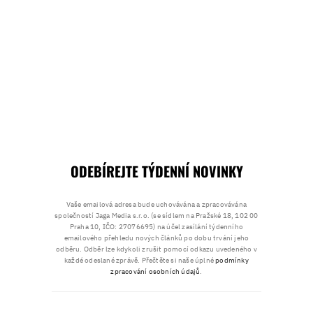
ODEBÍREJTE TÝDENNÍ NOVINKY
Vaše emailová adresa bude uchovávána a zpracovávána
společností Jaga Media s.r.o. (se sídlem na Pražské 18, 102 00
Praha 10, IČO: 27076695) na účel zasílání týdenního
emailového přehledu nových článků po dobu trvání jeho
odběru. Odběr lze kdykoli zrušit pomocí odkazu uvedeného v
každé odeslané zprávě. Přečtěte si naše úplné
podmínky
zpracování osobních údajů
.